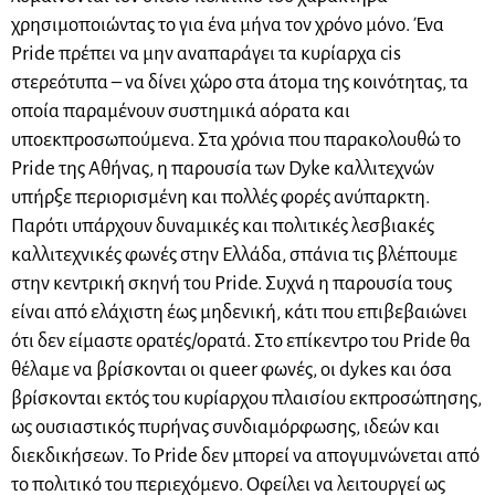
χρησιμοποιώντας το για ένα μήνα τον χρόνο μόνο. Ένα
Pride πρέπει να μην αναπαράγει τα κυρίαρχα cis
στερεότυπα – να δίνει χώρο στα άτομα της κοινότητας, τα
οποία παραμένουν συστημικά αόρατα και
υποεκπροσωπούμενα. Στα χρόνια που παρακολουθώ το
Pride της Αθήνας, η παρουσία των Dyke καλλιτεχνών
υπήρξε περιορισμένη και πολλές φορές ανύπαρκτη.
Παρότι υπάρχουν δυναμικές και πολιτικές λεσβιακές
καλλιτεχνικές φωνές στην Ελλάδα, σπάνια τις βλέπουμε
στην κεντρική σκηνή του Pride. Συχνά η παρουσία τους
είναι από ελάχιστη έως μηδενική, κάτι που επιβεβαιώνει
ότι δεν είμαστε ορατές/ορατά. Στο επίκεντρο του Pride θα
θέλαμε να βρίσκονται οι queer φωνές, οι dykes και όσα
βρίσκονται εκτός του κυρίαρχου πλαισίου εκπροσώπησης,
ως ουσιαστικός πυρήνας συνδιαμόρφωσης, ιδεών και
διεκδικήσεων. Το Pride δεν μπορεί να απογυμνώνεται από
το πολιτικό του περιεχόμενο. Οφείλει να λειτουργεί ως