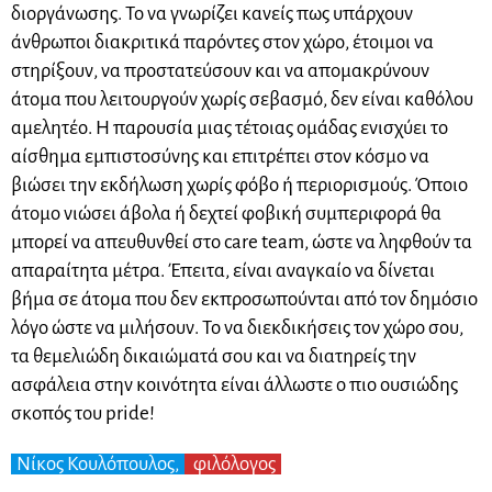
διοργάνωσης. Το να γνωρίζει κανείς πως υπάρχουν
άνθρωποι διακριτικά παρόντες στον χώρο, έτοιμοι να
στηρίξουν, να προστατεύσουν και να απομακρύνουν
άτομα που λειτουργούν χωρίς σεβασμό, δεν είναι καθόλου
αμελητέο. Η παρουσία μιας τέτοιας ομάδας ενισχύει το
αίσθημα εμπιστοσύνης και επιτρέπει στον κόσμο να
βιώσει την εκδήλωση χωρίς φόβο ή περιορισμούς. Όποιο
άτομο νιώσει άβολα ή δεχτεί φοβική συμπεριφορά θα
μπορεί να απευθυνθεί στο care team, ώστε να ληφθούν τα
απαραίτητα μέτρα. Έπειτα, είναι αναγκαίο να δίνεται
βήμα σε άτομα που δεν εκπροσωπούνται από τον δημόσιο
λόγο ώστε να μιλήσουν. Το να διεκδικήσεις τον χώρο σου,
τα θεμελιώδη δικαιώματά σου και να διατηρείς την
ασφάλεια στην κοινότητα είναι άλλωστε ο πιο ουσιώδης
σκοπός του pride!
Νίκος Κουλόπουλος,
φιλόλογος