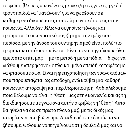
τα φώτα, βλέπεις οικογένειες με γκέι/τρανς γονείς ή γκέι/
τρανς παιδιά να “ματώνουν” για να χωρέσουν σε
καθημερινά δικαιώματα, αυτονόητα για κάποιους στην
κοινωνία. Αλλά δεν θέλω να συγκρίνω πόνους και
τραύματα. Το πραγματικό μας ζήτημα την τρέχουσα
περίοδο, με την άνοδο του συντηρητισμού είναι πολύ πιο
τρομακτικό από όσο φαίνεται. Είναι το να πηγαίνουμε όλα
εμείς στο σπίτι μας —με το μετρό ή με τα πόδια— δίχως να
νιώθουμε «περήφανα» απλά και μόνο επειδή καταφέραμε
να φτάσουμε σώα. Είναι η φετιχοποίηση των τρανς ατόμων
που παρουσιάζεται ως αποδοχή, ενώ κρύβει μια καθαρή
κοινωνική απόρριψη και περιθωριοποίηση. Ας διαλέξουμε
ποια θελουμε να είναι η “θέση” μας στην κοινωνία και ας τη
διεκδικήσουμε με γνώμονα αυτήν ακριβώς τη “θέση”. Αυτό
θα ήθελα να δω σε πρώτο πλάνο μαζι με τις δικές μας
ιστορίες για όσα βιώνουμε. Διεκδικούμε το δικαίωμα να
ζήσουμε. Θέλουμε να πηγαίνουμε στη δουλειά μας και να