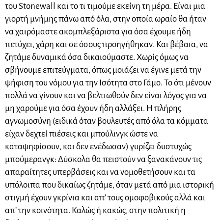
του Stonewall και το τι τιμούμε εκείνη τη μέρα. Είναι μια
γιορτή μνήμης πάνω από όλα, στην οποία ωραίο θα ήταν
να χαιρόμαστε ακομπλεξάριστα για όσα έχουμε ήδη
πετύχει, χάρη και σε όσους προηγήθηκαν. Και βέβαια, να
ζητάμε δυναμικά όσα δικαιούμαστε. Χωρίς όμως να
σβήνουμε επιτεύγματα, όπως μοιάζει να έγινε μετά την
ψήφιση του νόμου για την Ισότητα στο Γάμο. Το ότι μένουν
πολλά να γίνουν και να βελτιωθούν δεν είναι λόγος για να
μη χαρούμε για όσα έχουν ήδη αλλάξει. Η πλήρης
αγνωμοσύνη (ειδικά όταν βουλευτές από όλα τα κόμματα
είχαν δεχτεί πιέσεις και μπούλινγκ ώστε να
καταψηφίσουν, και δεν ενέδωσαν) γυρίζει δυστυχώς
μπούμερανγκ: Δύσκολα θα πειστούν να ξανακάνουν τις
απαραίτητες υπερβάσεις και να νομοθετήσουν και τα
υπόλοιπα που δικαίως ζητάμε, όταν μετά από μια ιστορική
στιγμή έχουν γκρίνια και απ’ τους ομοφοβικούς αλλά και
απ’ την κοινότητα. Καλώς ή κακώς, στην πολιτική η