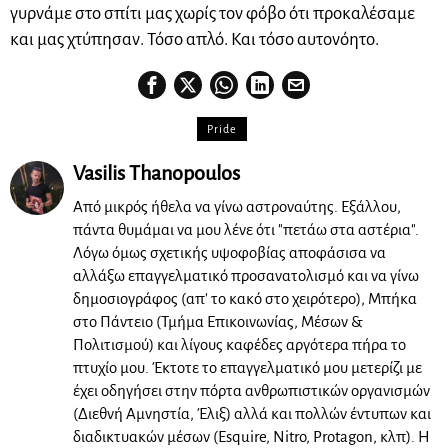
γυρνάμε στο σπίτι μας χωρίς τον φόβο ότι προκαλέσαμε
και μας χτύπησαν. Τόσο απλό. Και τόσο αυτονόητο.
Pride
Vasilis Thanopoulos
Από μικρός ήθελα να γίνω αστροναύτης. Εξάλλου,
πάντα θυμάμαι να μου λένε ότι "πετάω στα αστέρια".
Λόγω όμως σχετικής υψοφοβίας αποφάσισα να
αλλάξω επαγγελματικό προσανατολισμό και να γίνω
δημοσιογράφος (απ' το κακό στο χειρότερο), Μπήκα
στο Πάντειο (Τμήμα Επικοινωνίας, Μέσων &
Πολιτισμού) και λίγους καφέδες αργότερα πήρα το
πτυχίο μου. Έκτοτε το επαγγελματικό μου μετερίζι με
έχει οδηγήσει στην πόρτα ανθρωπιστικών οργανισμών
(Διεθνή Αμνηστία, Έλιξ) αλλά και πολλών έντυπων και
διαδικτυακών μέσων (Esquire, Nitro, Protagon, κλπ). Η