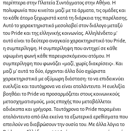
περίπτερα στην Πλατεία Συντάγματος στην Αθήνα. Η
πολυφωνία που κινείται μαζί με τα άρματα, τις ομάδες και
το κάθε άτομο ξεχωριστά κατά τη διάρκεια της παρέλασης.
Αυτό το χαρακτηριστικό μεσολαβεί στον διάλογο μεταξύ
του Pride και της ελληνικής κοινωνίας. Αλληλένδετο μ’
αυτό είναι το δεύτερο αναγκαίο χαρακτηριστικό του Pride,
η συμπερίληψη. Η συμπερίληψη που αντηχεί σε κάθε
υψωμένη φωνή κάθε παρευρισκόμενου ατόμου. Η
συμπερίληψη που φωνάζει «μαζί, χωρίς διακρίσεις». Και
μαζί μ’ αυτά τα δύο, έρχονται άλλα δύο αχώριστα
χαρακτηριστικά με οξύμωρη διάσταση: το να επιδεικνύει
ευελιξία και ταυτόχρονα να είναι αταλάντευτο. Η ευελιξία
βοηθάει το Pride να προσαρμόζεται στους κοινωνικούς
μετασχηματισμούς, μιας εποχής που μεταβάλλεται
αδιάκοπα και γρήγορα. Ταυτόχρονα το Pride παραμένει
αταλάντευτο από όλα εκείνα τα εξωτερικά ερεθίσματα που
απειλούν να διαβρώσουν την ουσία του. Με άλλα λόγια το