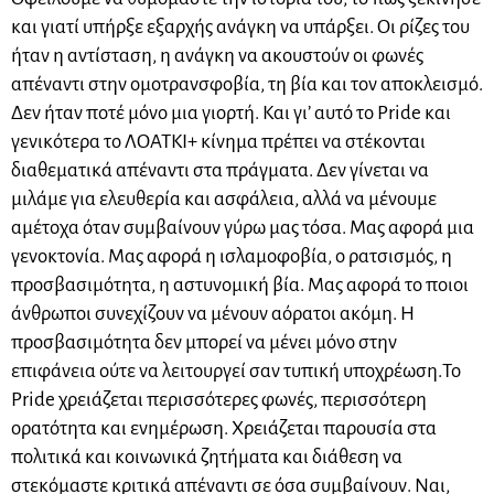
και γιατί υπήρξε εξαρχής ανάγκη να υπάρξει. Οι ρίζες του
ήταν η αντίσταση, η ανάγκη να ακουστούν οι φωνές
απέναντι στην ομοτρανσφοβία, τη βία και τον αποκλεισμό.
Δεν ήταν ποτέ μόνο μια γιορτή. Και γι’ αυτό το Pride και
γενικότερα το ΛΟΑΤΚΙ+ κίνημα πρέπει να στέκονται
διαθεματικά απέναντι στα πράγματα. Δεν γίνεται να
μιλάμε για ελευθερία και ασφάλεια, αλλά να μένουμε
αμέτοχα όταν συμβαίνουν γύρω μας τόσα. Μας αφορά μια
γενοκτονία. Μας αφορά η ισλαμοφοβία, ο ρατσισμός, η
προσβασιμότητα, η αστυνομική βία. Μας αφορά το ποιοι
άνθρωποι συνεχίζουν να μένουν αόρατοι ακόμη. Η
προσβασιμότητα δεν μπορεί να μένει μόνο στην
επιφάνεια ούτε να λειτουργεί σαν τυπική υποχρέωση.Το
Pride χρειάζεται περισσότερες φωνές, περισσότερη
ορατότητα και ενημέρωση. Χρειάζεται παρουσία στα
πολιτικά και κοινωνικά ζητήματα και διάθεση να
στεκόμαστε κριτικά απέναντι σε όσα συμβαίνουν. Ναι,