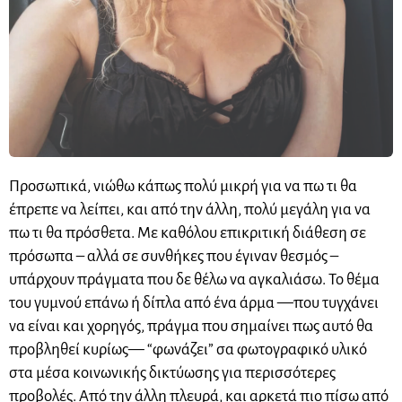
Προσωπικά, νιώθω κάπως πολύ μικρή για να πω τι θα
έπρεπε να λείπει, και από την άλλη, πολύ μεγάλη για να
πω τι θα πρόσθετα. Με καθόλου επικριτική διάθεση σε
πρόσωπα – αλλά σε συνθήκες που έγιναν θεσμός –
υπάρχουν πράγματα που δε θέλω να αγκαλιάσω. Το θέμα
του γυμνού επάνω ή δίπλα από ένα άρμα —που τυγχάνει
να είναι και χορηγός, πράγμα που σημαίνει πως αυτό θα
προβληθεί κυρίως— “φωνάζει” σα φωτογραφικό υλικό
στα μέσα κοινωνικής δικτύωσης για περισσότερες
προβολές. Από την άλλη πλευρά, και αρκετά πιο πίσω από