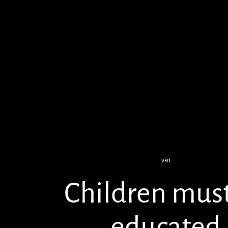
νέα
Children mus
educated