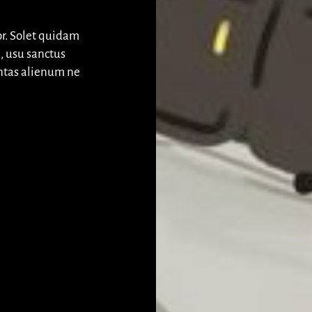
or. Solet quidam
, usu sanctus
ntas alienum ne