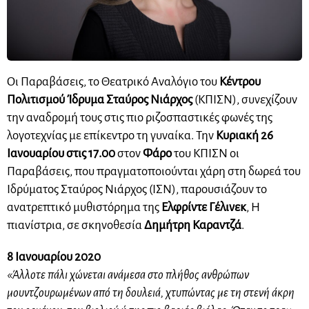
Οι Παραβάσεις, το Θεατρικό Αναλόγιο του
Κέντρου
Πολιτισμού Ίδρυμα Σταύρος Νιάρχος
(ΚΠΙΣΝ), συνεχίζουν
την αναδρομή τους στις πιο ριζοσπαστικές φωνές της
λογοτεχνίας με επίκεντρο τη γυναίκα. Την
Κυριακή 26
Ιανουαρίου στις 17.00
στον
Φάρο
του ΚΠΙΣΝ οι
Παραβάσεις, που πραγματοποιούνται χάρη στη δωρεά του
Ιδρύματος Σταύρος Νιάρχος (ΙΣΝ), παρουσιάζουν το
ανατρεπτικό μυθιστόρημα της
Ελφρίντε Γέλινεκ
, Η
πιανίστρια, σε σκηνοθεσία
Δημήτρη Καραντζά
.
8 Ιανουαρίου 2020
«Άλλοτε πάλι χώνεται ανάμεσα στο πλήθος ανθρώπων
μουντζουρωμένων από τη
δουλειά, χτυπώντας με τη στενή άκρη