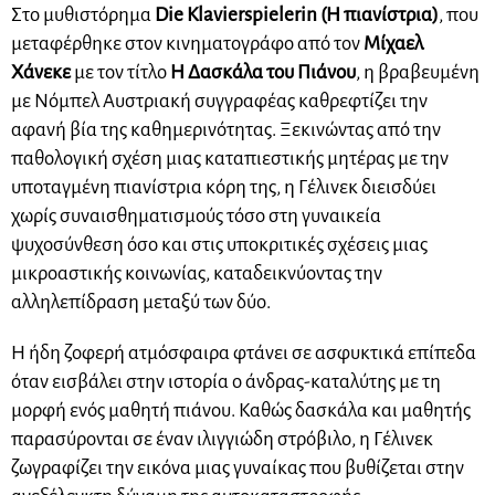
Στο μυθιστόρημα
Die Klavierspielerin (Η πιανίστρια)
, που
μεταφέρθηκε στον κινηματογράφο από τον
Μίχαελ
Χάνεκε
με τον τίτλο
Η Δασκάλα του Πιάνου
, η βραβευμένη
με Νόμπελ Αυστριακή συγγραφέας καθρεφτίζει την
αφανή βία της καθημερινότητας. Ξεκινώντας από την
παθολογική σχέση μιας καταπιεστικής μητέρας με την
υποταγμένη πιανίστρια κόρη της, η Γέλινεκ διεισδύει
χωρίς συναισθηματισμούς τόσο στη γυναικεία
ψυχοσύνθεση όσο και στις υποκριτικές σχέσεις μιας
μικροαστικής κοινωνίας, καταδεικνύοντας την
αλληλεπίδραση μεταξύ των δύο.
Η ήδη ζοφερή ατμόσφαιρα φτάνει σε ασφυκτικά επίπεδα
όταν εισβάλει στην ιστορία ο άνδρας-καταλύτης με τη
μορφή ενός μαθητή πιάνου. Καθώς δασκάλα και μαθητής
παρασύρονται σε έναν ιλιγγιώδη στρόβιλο, η Γέλινεκ
ζωγραφίζει την εικόνα μιας γυναίκας που βυθίζεται στην