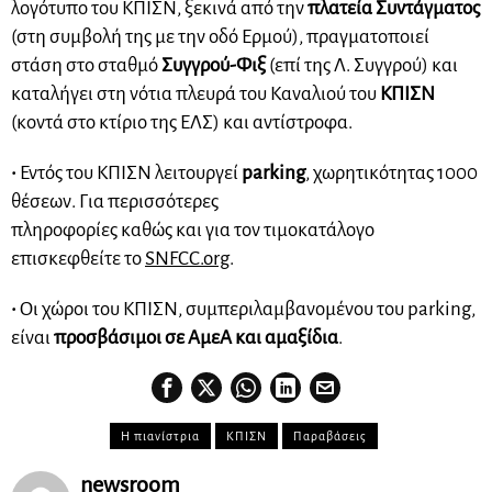
λογότυπο του ΚΠΙΣΝ, ξεκινά από την
πλατεία Συντάγματος
(στη συμβολή της με την οδό Ερμού), πραγματοποιεί
στάση στο σταθμό
Συγγρού-Φιξ
(επί της Λ. Συγγρού) και
καταλήγει στη νότια πλευρά του Καναλιού του
ΚΠΙΣΝ
(κοντά στο κτίριο της ΕΛΣ) και αντίστροφα.
•
Εντός του ΚΠΙΣΝ λειτουργεί
parking
, χωρητικότητας 1000
θέσεων. Για περισσότερες
πληροφορίες καθώς και για τον τιμοκατάλογο
επισκεφθείτε το
SNFCC.org
.
•
Οι χώροι του ΚΠΙΣΝ, συμπεριλαμβανομένου του parking,
είναι
προσβάσιμοι σε ΑμεΑ και
αμαξίδια
.
Η πιανίστρια
ΚΠΙΣΝ
Παραβάσεις
newsroom