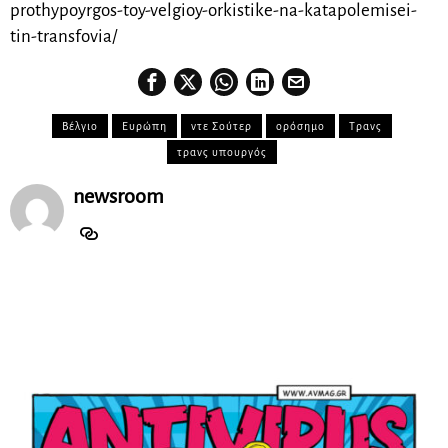
prothypoyrgos-toy-velgioy-orkistike-na-katapolemisei-
tin-transfovia/
Βέλγιο
Ευρώπη
ντε Σούτερ
ορόσημο
Τρανς
τρανς υπουργός
newsroom