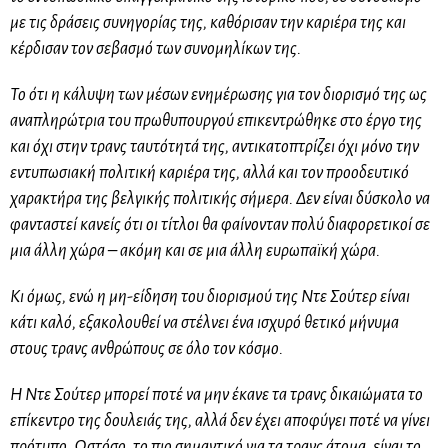
με τις δράσεις συνηγορίας της, καθόρισαν την καριέρα της και
κέρδισαν τον σεβασμό των συνομηλίκων της.
Το ότι η κάλυψη των μέσων ενημέρωσης για τον διορισμό της ως
αναπληρώτρια του πρωθυπουργού επικεντρώθηκε στο έργο της
και όχι στην τρανς ταυτότητά της, αντικατοπτρίζει όχι μόνο την
εντυπωσιακή πολιτική καριέρα της, αλλά και τον προοδευτικό
χαρακτήρα της βελγικής πολιτικής σήμερα. Δεν είναι δύσκολο να
φανταστεί κανείς ότι οι τίτλοι θα φαίνονταν πολύ διαφορετικοί σε
μια άλλη χώρα – ακόμη και σε μια άλλη ευρωπαϊκή χώρα.
Κι όμως, ενώ η μη-είδηση του διορισμού της Ντε Σούτερ είναι
κάτι καλό, εξακολουθεί να στέλνει ένα ισχυρό θετικό μήνυμα
στους τρανς ανθρώπους σε όλο τον κόσμο.
Η Ντε Σούτερ μπορεί ποτέ να μην έκανε τα τρανς δικαιώματα το
επίκεντρο της δουλειάς της, αλλά δεν έχει αποφύγει ποτέ να γίνει
πρότυπο. Ωστόσο, το πιο σημαντικό για τα τρανς άτομα, είναι το