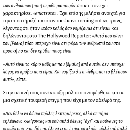
των ανθρώπων [που] περιθωριοποιούνται
» και τον έχει
χαρακτηρίσει «
απίστευτο
». Έχει επίσης μιλήσει ανοιχτά για
την υποστήριξή του όταν του έκανε coming out ως τρανς,
λέγοντας ότι ήταν «
τόσο καλός όσο νομίζουμε ότι είναι
» και
δηλώνοντας στο The Hollywood Reporter: «
Αυτό που κάνει
τον [Pedro] τόσο υπέροχο είναι ότι φέρει την ανθρωπιά του στο
προσκήνιο και δεν κρύβει ποιος είναι
.
«
Αυτό είναι το κύριο μάθημα που [έμαθα] από αυτόν: δεν υπάρχει
λόγος να κρύβω ποια είμαι. Και νομίζω ότι οι άνθρωποι το βλέπουν
αυτό
», είπε.
Στην τωρινή τους συνέντευξη μάλιστα αναφέρθηκε και σε
μια σχετική τρυφερή στιγμή που είχε με τον αδελφό της.
«
Δεν θέλω να δώσω πολλές λεπτομέρειες, αλλά σε πήρα
τηλέφωνο κλαίγοντας και εσύ απλά έλεγες “όχι” και κούναγες το
κεφάλι σου. Επειδή σου έλεγα τι με έκανε να κλαίω, αλλά εσύ απλά