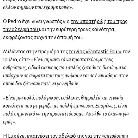
άλλων σημείων που έχουμε κοινά
».
Ο Pedro έχει γίνει γνωστός για
την υποστήριξή του προς
την αδελφή του
και την ευρύτερη τρανς κοινότητα,
εκφράζοντας συχνά την άποψή του.
Μιλώντας στην πρεμιέρα της
ταινίας «Fantastic Four»
τον
Ιούλιο, είπε: «
Είναι σημαντικό να προστατεύουμε τους
ανθρώπους, ειδικά εκείνους που απλώς ζητούν το δικαίωμα να
υπάρχουν σε σώματα που τους ανήκουν και σε έναν κόσμο στον
οποίο δεν ζήτησαν ποτέ να γεννηθούν
.
«
Είναι μια πολύ, πολύ μικρή, ευάλωτη, θαρραλέα και γενναία
κοινότητα που με γεμίζει με πολλή έμπνευση. Επομένως,
είναι
πολύ σημαντικό να την προστατεύσουμε.
Αυτά θα το έκαναν για
εμάς
».
Η Lux έχει επαινέσει τον αδελφό της για την «
υπεράσπιση