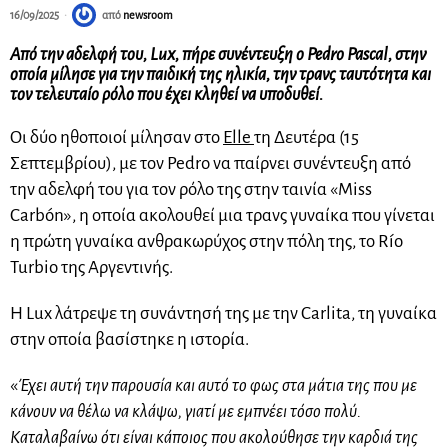
16/09/2025
από
newsroom
Από την αδελφή του, Lux, πήρε συνέντευξη ο Pedro Pascal, στην
οποία μίλησε για την παιδική της ηλικία, την τρανς ταυτότητα και
τον τελευταίο ρόλο που έχει κληθεί να υποδυθεί.
Οι δύο ηθοποιοί μίλησαν στο
Elle
τη Δευτέρα (15
Σεπτεμβρίου), με τον Pedro να παίρνει συνέντευξη από
την αδελφή του για τον ρόλο της στην ταινία «Miss
Carbón», η οποία ακολουθεί μια τρανς γυναίκα που γίνεται
η πρώτη γυναίκα ανθρακωρύχος στην πόλη της, το Río
Turbio της Αργεντινής.
Η Lux λάτρεψε τη συνάντησή της με την Carlita, τη γυναίκα
στην οποία βασίστηκε η ιστορία.
«
Έχει αυτή την παρουσία και αυτό το φως στα μάτια της που με
κάνουν να θέλω να κλάψω, γιατί με εμπνέει τόσο πολύ.
Καταλαβαίνω ότι είναι κάποιος που ακολούθησε την καρδιά της