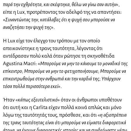
παρά την εχθρότητα, και σκέφτηκα, θέλω να γίνω σαν αυτήν
»,
είπε η Lux, προτρέποντας τον αδελφό της να απαντήσει:
«
Συναντώντας την, κατάλαβες ότι η ψυχή σου μπορούσε να
αναζητήσει την ψυχή της
».
Η Lux είχε τον έλεγχο του τρόπου με τον οποίο
απεικονίστηκε η τρανς ταυτότητα, λέγοντας ότι
αντέδρασαν πολύ καλά όταν ρώτησε τη σκηνοθέτιδα
Agustina Macri: «
Μπορούμε να μην το κάνουμε το μοναδικό της
επίκεντρο; Μπορούμε να μην το φετιχοποιήσουμε; Μπορούμε να
επικεντρωθούμε στην ανθρωπιά και την καρδιά της; Υπάρχουν
τόσα πολλά περισσότερα εκεί
».
Ήταν «
κάπως εξευτελιστικό
» όταν οι άνθρωποι υποθέτουν
ότι αυτή και η Carlita είχαν πολλά κοινά απλώς και μόνο
λόγω της ταυτότητάς τους, πρόσθεσε, και ότι «
η αξιοπρέπεια
της τρανς ταυτότητας είναι ότι μπορούμε να είμαστε διαφορετικά
άτομα, να έχουμε διαφορετικές ιστορίες και να συνδεόμαστε μέσω