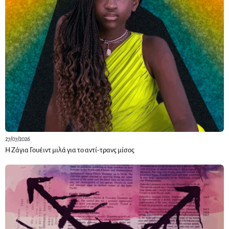
27/07/2026
Η Ζάγια Γουέιντ μιλά για το αντί-τρανς μίσος