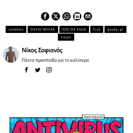
condoms
DAVID NOVAK
EDJI DA SILVA
fcuk
gaydar.gr
trojan
Νίκος Σοφιανός
Πάντα προσπαθώ για το καλύτερο.