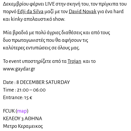
Δεκεμβρίου φέρνει LIVE στην σκηνή του, τον πρίγκιπα του
πορνό
Edji da Silva
μαζί με τον
David Novak
για ένα hard
και kinky απολαυστικό show.
Μία βραδιά με πολύ άγριες διαθέσεις και από τους
δυο πρωταγωνιστές που θα αφήσουν τις
καλύτερες εντυπώσεις σε όλους μας.
To event υποστηρίζετε από τα
Trojan
και το
www.gaydar.gr
Date : 8 DECEMBER SATURDAY
Time : 21:00 – 06:00
Entrance: 15 €
FCUK (
map
)
ΚΕΛΕΟΥ 3 ΑΘΗΝΑ
Μετρο Κεραμεικος