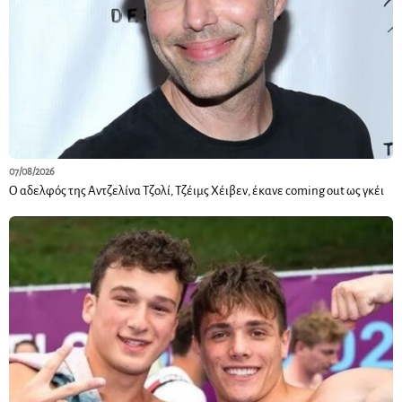
07/08/2026
Ο αδελφός της Αντζελίνα Τζολί, Τζέιμς Χέιβεν, έκανε coming out ως γκέι