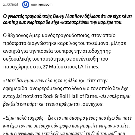
29/05/2026
από
newsroom
Ο γνωστός τραγουδιστής Barry Manilow δήλωσε ότι αν είχε κάνει
coming out νωρίτερα θα είχε «καταστρέψει» την καριέρα του.
Ο 88χρονος Αμερικανός τραγουδοποιός, στον οποίο
πρόσφατα διαγνώστηκε καρκίνος του πνεύμονα, μίλησε
ανοιχτά για την πορεία του προς την αποδοχή της
σεξουαλικής του ταυτότητας σε συνέντευξη που
παραχώρησε στις 27 Μαΐου στους LA Times.
«
Ποτέ δεν ήμουν σαν όλους τους άλλους
», είπε στην
εφημερίδα, αναφερόμενος στο λόγο για τον οποίο δεν έχει
ενταχθεί ποτέ στο Rock & Roll Hall of Fame. «
Δεν σκέφτομαι
βραβεία και πάρτι και τέτοια πράγματα
», συνέχισε.
«
Είμαι πολύ τυχερός – ζω στο πιο όμορφο μέρος που έχω δει ποτέ
και έχω τον πιο υπέροχο σύντροφο που μπορείτε να φανταστείτε.
Είμαι ευγνώμων που επέλεξε να μοιραστεί τη ζωή του μαζί μου.