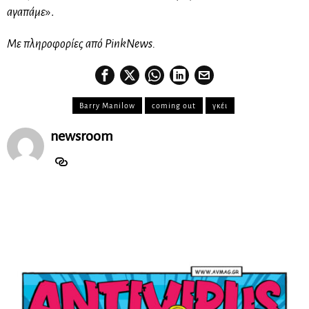
αγαπάμε
».
Με πληροφορίες από PinkNews.
Barry Manilow
coming out
γκέι
newsroom