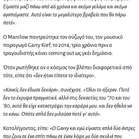
Είμαστε μαζί πάνω από 46 χρόνια και ακόμα γελάμε και ακόμα
αγαπιόμαστε. Αυτό είναι το μεγαλύτερο βραβείο που θα πάρω
ποτέ
».
Ο Manilow παντρεύτηκε τον σύζυγό του, τον μουσικό
παραγωγό Garry Kief, το 2014, τρία χρόνια πριν ο
τραγουδιστής κάνει coming out ως γκέι δημόσια.
Όταν ρωτήθηκε αν ο κόσμος τον βλέπει διαφορετικά από
τότε, είπε ότι «
δεν ήταν τίποτα το ιδιαίτερο
».
«
Κανείς δεν έδωσε δεκάρα
», συνέχισε. «
Όλοι το ήξεραν. Ποτέ
δεν το έκρυψα πραγματικά, αλλά στις δεκαετίες του “70 και του
’80, αυτό θα είχε καταστρέψει την καριέρα μου, και δεν ήθελα να
το κάνω. Οπότε απλά δεν μιλούσα ποτέ γι’ αυτό
».
Καταλήγοντας, είπε: «
Ο Garry και εγώ είμαστε απλά δύο άντρες
που ζουν σε ένα σπίτι πάνω σε έναν λόφο με δύο σκυλιά που