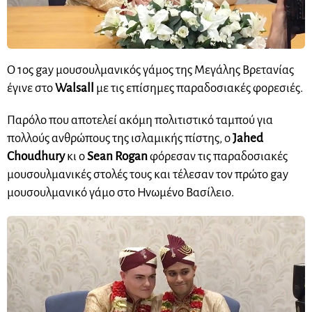
Ο 1ος gay μουσουλμανικός γάμος της Μεγάλης Βρετανίας
έγινε στο
Walsall
με τις επίσημες παραδοσιακές φορεσιές.
Παρόλο που αποτελεί ακόμη πολιτιστικό ταμπού για
πολλούς ανθρώπους της ισλαμικής πίστης, ο
Jahed
Choudhury
κι ο
Sean Rogan
φόρεσαν τις παραδοσιακές
μουσουλμανικές στολές τους και τέλεσαν τον πρώτο gay
μουσουλμανικό γάμο στο Ηνωμένο Βασίλειο.