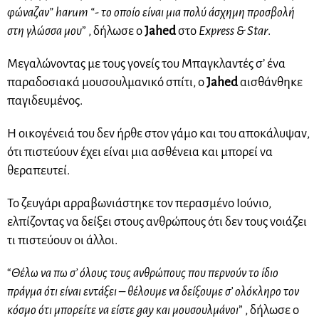
φώναζαν” harum “- το οποίο είναι μια πολύ άσχημη προσβολή
στη γλώσσα μου
” , δήλωσε ο
Jahed
στο
Express & Star
.
Μεγαλώνοντας με τους γονείς του Μπαγκλαντές σ’ ένα
παραδοσιακά μουσουλμανικό σπίτι, ο
Jahed
αισθάνθηκε
παγιδευμένος.
Η οικογένειά του δεν ήρθε στον γάμο και του αποκάλυψαν,
ότι πιστεύουν έχει είναι μια ασθένεια και μπορεί να
θεραπευτεί.
Το ζευγάρι αρραβωνιάστηκε τον περασμένο Ιούνιο,
ελπίζοντας να δείξει στους ανθρώπους ότι δεν τους νοιάζει
τι πιστεύουν οι άλλοι.
“
Θέλω να πω σ’ όλους τους ανθρώπους που περνούν το ίδιο
πράγμα ότι είναι εντάξει – θέλουμε να δείξουμε σ’ ολόκληρο τον
κόσμο ότι μπορείτε να είστε gay και μουσουλμάνοι
” , δήλωσε ο