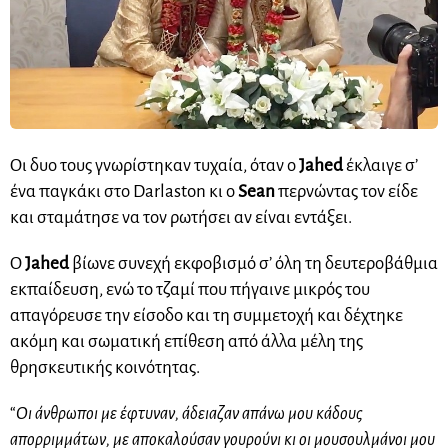
Οι δυο τους γνωρίστηκαν τυχαία, όταν ο
Jahed
έκλαιγε σ’
ένα παγκάκι στο Darlaston κι ο
Sean
περνώντας τον είδε
και σταμάτησε να τον ρωτήσει αν είναι εντάξει.
Ο
Jahed
βίωνε συνεχή εκφοβισμό σ’ όλη τη δευτεροβάθμια
εκπαίδευση, ενώ το τζαμί που πήγαινε μικρός του
απαγόρευσε την είσοδο και τη συμμετοχή και δέχτηκε
ακόμη και σωματική επίθεση από άλλα μέλη της
θρησκευτικής κοινότητας.
“
Οι άνθρωποι με έφτυναν, άδειαζαν απάνω μου κάδους
απορριμμάτων, με αποκαλούσαν γουρούνι κι οι μουσουλμάνοι μου