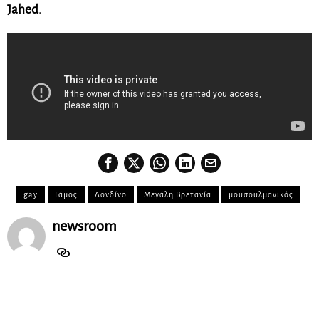
Jahed
.
gay
Γάμος
Λονδίνο
Μεγάλη Βρετανία
μουσουλμανικός
newsroom