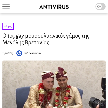
κόσμος
Ο 1ος gay μουσουλμανικός γάμος της
Μεγάλης Βρετανίας
11/07/2017
από
newsroom