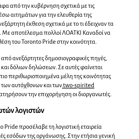
φα από την κυβέρνηση σχετικά με τις
έσω αιτημάτων για την ελευθερία της
ξάρτητη έκθεση σχετικά με το τι έδειχναν τα
ο. Με αποτέλεσμα πολλοί ΛΟΑΤΚΙ Καναδοί να
έση του Toronto Pride στην κοινότητα.
 από ανεξάρτητες δημοσιογραφικές πηγές,
και δόλιων δηλώσεων. Σε αυτές φαίνεται
πιο περιθωριοποιημένα μέλη της κοινότητας
των αυτόχθονων και των
two-spirited
ιατηρήσουν την επιχορήγηση οι διοργανωτές.
ωτών λογιστών
o Pride προσέλαβε τη λογιστική εταιρεία
γές εσόδων της οργάνωσης. Στην ετήσια γενική