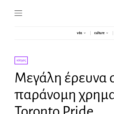
νέα
culture
κόσμος
Μεγάλη έρευνα σ
παράνομη χρημα
Toronto Pride