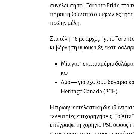
συνέλευση του Toronto Pride στα τ
παραιτηθούν από συμφωνίες τήρησ
πρώην μέλη.
Στα τέλη ’18 με αρχές ’19, το Toron
κυβέρνηση ύψους 1,85 εκατ. δολαρ
Μία για 1 εκατομμύριο δολάρι
και
Δύο — για 250.000 δολάρια κα
Heritage Canada (PCH).
Η πρώην εκτελεστική διευθύντρια 
τελευταίες επιχορηγήσεις. Το
Xtra*
υπέγραψε τη χορηγία PSC ύψους 1
αποχώρησε από τον οργανισμό το 