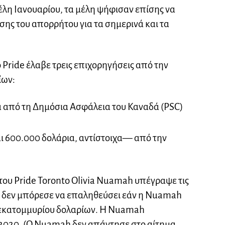
έλη Ιανουαρίου, τα μέλη ψήφισαν επίσης να
ης του απορρήτου για τα σημερινά και τα
to Pride έλαβε τρεις επιχορηγήσεις από την
ίων:
α από τη Δημόσια Ασφάλεια του Καναδά (PSC)
ι 600.000 δολάρια, αντίστοιχα— από την
του Pride Toronto Olivia Nuamah υπέγραψε τις
δεν μπόρεσε να επαληθεύσει εάν η Nuamah
 εκατομμυρίου δολαρίων. Η Nuamah
2020. (Ο Nuamah δεν απάντησε στο αίτημα