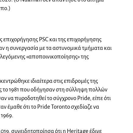
ύπο.)
 επιχορήγησης PSC και της επιχορήγησης
ν η συνεργασία με τα αστυνομικά τμήματα και
ς λεγόμενης «αποποινικοποίησης» της
κεντρώθηκε ιδιαίτερα στις επιδρομές της
ες το 1981 που οδήγησαν στη σύλληψη πολλών
 να πυροδοτηθεί το σύγχρονο Pride, είπε ότι
αν έμαθε ότι το Pride Toronto σχεδίαζε να
 1969.
2019, συνειδητοποίησα ότι η Heritage έδινε