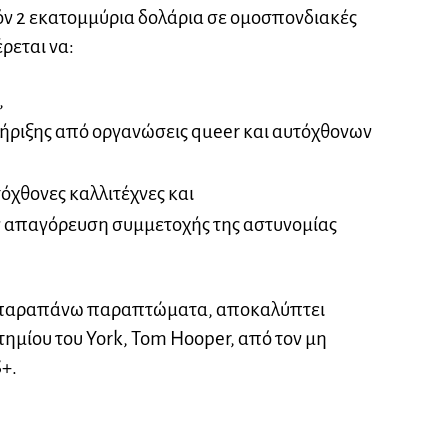
όν 2 εκατομμύρια δολάρια σε ομοσπονδιακές
ρεται να:
,
ριξης από οργανώσεις queer και αυτόχθονων
όχθονες καλλιτέχνες και
 απαγόρευση συμμετοχής της αστυνομίας
α παραπάνω παραπτώματα, αποκαλύπτει
τημίου του York, Tom Hooper, από τον μη
+.