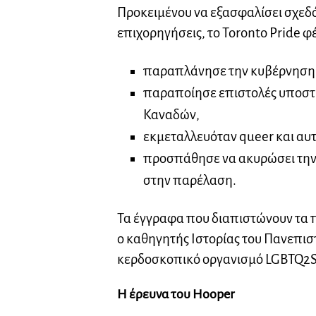
Προκειμένου να εξασφαλίσει σχεδ
επιχορηγήσεις, το Toronto Pride φέ
παραπλάνησε την κυβέρνηση
παραποίησε επιστολές υποστή
Καναδών,
εκμεταλλευόταν queer και αυτ
προσπάθησε να ακυρώσει την
στην παρέλαση.
Τα έγγραφα που διαπιστώνουν τ
ο καθηγητής Ιστορίας του Πανεπισ
κερδοσκοπικό οργανισμό LGBTQ2S
Η έρευνα του Hooper