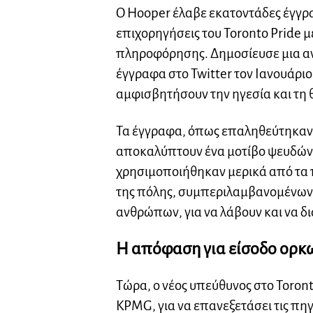
Ο Hooper έλαβε εκατοντάδες έγγρα
επιχορηγήσεις του Toronto Pride μ
πληροφόρησης. Δημοσίευσε μια ανε
έγγραφα στο Twitter τον Ιανουάρι
αμφισβητήσουν την ηγεσία και τη θ
Τα έγγραφα, όπως επαληθεύτηκαν
αποκαλύπτουν ένα μοτίβο ψευδών 
χρησιμοποιήθηκαν μερικά από τα 
της πόλης, συμπεριλαμβανομένων 
ανθρώπων, για να λάβουν και να δ
Η απόφαση για είσοδο ορκ
Τώρα, ο νέος υπεύθυνος στο Toront
KPMG, για να επανεξετάσει τις πη