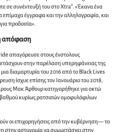
ίπε σε συνέντευξή του στο Xtra*. «Έκανα ένα
 επίμαχα έγγραφα και την αλληλογραφία, και
για προδοσία».
ή απόφαση
ride απαγόρευσε στους ένστολους
μετάσχουν στην παρέλαση υπερηφάνειας της
 μια διαμαρτυρία του 2016 από το Black Lives
ευση ίσχυε επίσης τον Ιανουάριο του 2018,
πρους Μακ Άρθουρ κατηγορήθηκε για οκτώ
υ βαθμού κυρίως ρατσισών ομοφυλόφιλων
ούν οι επιχορηγήσεις από την κυβέρνηση— το
η στην αστυνομία να συμμετάσχει στην