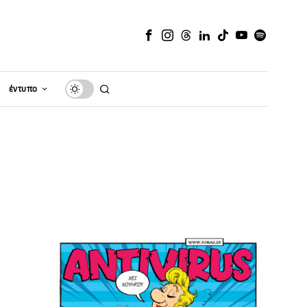
έντυπο