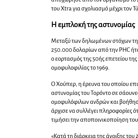
του Xtra για σχολιασμό μέχρι τον Τ
Η εμπλοκή της αστυνομίας
Μεταξύ των δηλωμένων στόχων της
250.000 δολαρίων από την PHC ήτα
ο εορτασμός της 50ής επετείου τη
ομοφυλοφιλίας το 1969.
Ο Χούπερ, η έρευνα του οποίου επι
αστυνομίας του Τορόντο σε σάουν
ομοφυλόφιλων ανδρών και βοήθησαν
άρχισε να συλλέγει πληροφορίες ότ
τιμήσει την αποποινικοποίηση του
«Κατά τη διάρκεια της άνοιξης του 