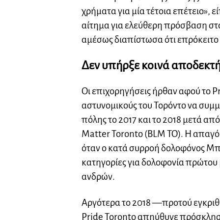
χρήματα για μία τέτοια επέτειο», ε
αίτημα για ελεύθερη πρόσβαση στα
αμέσως διαπίστωσα ότι επρόκειτο 
Δεν υπήρξε κοινά αποδεκτ
Οι επιχορηγήσεις ήρθαν αφού το P
αστυνομικούς του Τορόντο να συμ
πόλης το 2017 και το 2018 μετά από
Matter Toronto (BLM TO). Η απαγόρ
όταν ο κατά συρροή δολοφόνος Μ
κατηγορίες για δολοφονία πρώτο
ανδρών.
Αργότερα το 2018 —προτού εγκριθ
Pride Toronto απηύθυνε πρόσκλησ