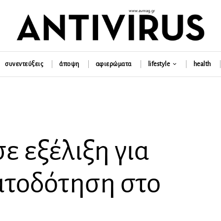
συνεντεύξεις
άποψη
αφιερώματα
lifestyle
health
ε εξέλιξη για
τοδότηση στο