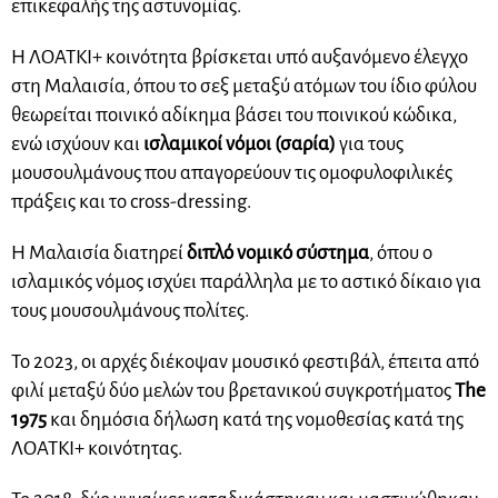
επικεφαλής της αστυνομίας.
Η ΛΟΑΤΚΙ+ κοινότητα βρίσκεται υπό αυξανόμενο έλεγχο
στη Μαλαισία, όπου το σεξ μεταξύ ατόμων του ίδιο φύλου
θεωρείται ποινικό αδίκημα βάσει του ποινικού κώδικα,
ενώ ισχύουν και
ισλαμικοί νόμοι (σαρία)
για τους
μουσουλμάνους που απαγορεύουν τις ομοφυλοφιλικές
πράξεις και το cross-dressing.
Η Μαλαισία διατηρεί
διπλό νομικό σύστημα
, όπου ο
ισλαμικός νόμος ισχύει παράλληλα με το αστικό δίκαιο για
τους μουσουλμάνους πολίτες.
Το 2023, οι αρχές διέκοψαν μουσικό φεστιβάλ, έπειτα από
φιλί μεταξύ δύο μελών του βρετανικού συγκροτήματος
The
1975
και δημόσια δήλωση κατά της νομοθεσίας κατά της
ΛΟΑΤΚΙ+ κοινότητας.