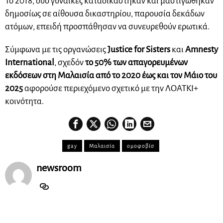
Το 2018, δύο γυναίκες καταδικάστηκαν και μαστιγώθηκαν
δημοσίως σε αίθουσα δικαστηρίου, παρουσία δεκάδων
ατόμων, επειδή προσπάθησαν να συνευρεθούν ερωτικά.
Σύμφωνα με τις οργανώσεις
Justice for Sisters
και
Amnesty
International
, σχεδόν
το 50% των απαγορευμένων
εκδόσεων στη Μαλαισία από το 2020 έως και τον Μάιο του
2025
αφορούσε περιεχόμενο σχετικό με την ΛΟΑΤΚΙ+
κοινότητα.
gay
Μαλαισία
ομοφοβίσ
newsroom