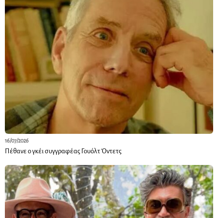
16/07/2026
Πέθανε ο γκέι συγγραφέας Γουόλτ Όντετς