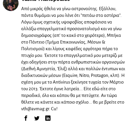
Από μικρός ήθελα να γίνω αστροναύτης. Εξάλλου,
πάντα θυμάμαι να μου λένε ότι "πετάω στα αστέρια".
Λόγω όμως σχετικής υψοφοβίας αποφάσισα να
αλλάξω επαγγελματικό προσανατολισμό και να γίνω
δημοσιογράφος (απ' το κακό στο χειρότερο), Μπήκα
στο Πάντειο (Τμήμα Επικοινωνίας, Μέσων &
Πολιτισμού) και λίγους καφέδες αργότερα πήρα το
πτυχίο μου. Έκτοτε το επαγγελματικό μου μετερίζι με
έχει οδηγήσει στην πόρτα ανθρωπιστικών οργανισμών
(Διεθνή Αμνηστία, Έλιξ) αλλά και πολλών έντυπων και
διαδικτυακών μέσων (Esquire, Nitro, Protagon, κλπ). Η
σχέση μου με το Antivirus ξεκίνησε τυχαία τον Μάρτιο
του 2013. Έκτοτε έγινε λατρεία... Είτε εδώ είτε στο
περιοδικό, όλο και κάπου θα με πετύχετε. Αν τώρα
θέλετε να κάνετε και κάποιο σχόλιο... θα με βρείτε στο
vth@avmag.gr
. Cu!