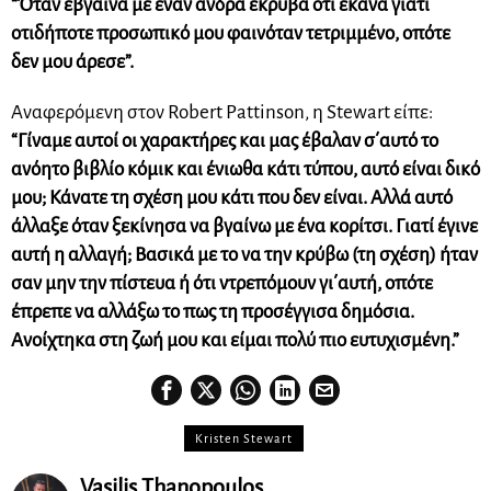
“Όταν έβγαινα με έναν άνδρα έκρυβα ότι έκανα γιατί
οτιδήποτε προσωπικό μου φαινόταν τετριμμένο, οπότε
δεν μου άρεσε”.
Αναφερόμενη στον Robert Pattinson, η Stewart είπε:
“Γίναμε αυτοί οι χαρακτήρες και μας έβαλαν σ΄αυτό το
ανόητο βιβλίο κόμικ και ένιωθα κάτι τύπου, αυτό είναι δικό
μου; Κάνατε τη σχέση μου κάτι που δεν είναι. Αλλά αυτό
άλλαξε όταν ξεκίνησα να βγαίνω με ένα κορίτσι. Γιατί έγινε
αυτή η αλλαγή; Βασικά με το να την κρύβω (τη σχέση) ήταν
σαν μην την πίστευα ή ότι ντρεπόμουν γι΄αυτή, οπότε
έπρεπε να αλλάξω το πως τη προσέγγισα δημόσια.
Ανοίχτηκα στη ζωή μου και είμαι πολύ πιο ευτυχισμένη.”
Kristen Stewart
Vasilis Thanopoulos