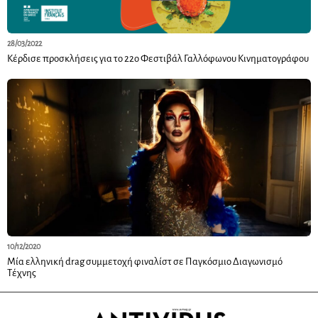
28/03/2022
Κέρδισε προσκλήσεις για το 22ο Φεστιβάλ Γαλλόφωνου Κινηματογράφου
10/12/2020
Μία ελληνική drag συμμετοχή φιναλίστ σε Παγκόσμιο Διαγωνισμό
Τέχνης