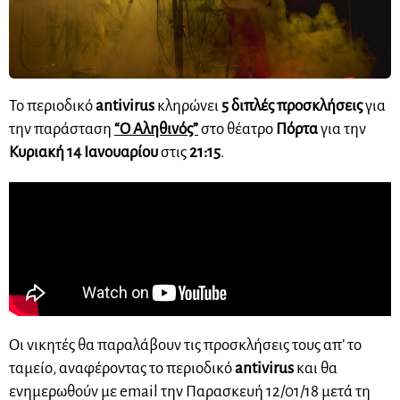
Το περιοδικό
antivirus
κληρώνει
5 διπλές προσκλήσεις
για
την παράσταση
“Ο Αληθινός”
στο θέατρο
Πόρτα
για την
Κυριακή 14 Ιανουαρίου
στις
21:15
.
Οι νικητές θα παραλάβουν τις προσκλήσεις τους απ’ το
ταμείο, αναφέροντας το περιοδικό
antivirus
και θα
ενημερωθούν με email την Παρασκευή 12/01/18 μετά τη