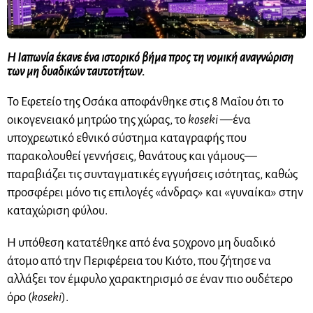
Η Ιαπωνία έκανε ένα ιστορικό βήμα προς τη νομική αναγνώριση
των μη δυαδικών ταυτοτήτων.
Το Εφετείο της Οσάκα αποφάνθηκε στις 8 Μαΐου ότι το
οικογενειακό μητρώο της χώρας, το
koseki
—ένα
υποχρεωτικό εθνικό σύστημα καταγραφής που
παρακολουθεί γεννήσεις, θανάτους και γάμους—
παραβιάζει τις συνταγματικές εγγυήσεις ισότητας, καθώς
προσφέρει μόνο τις επιλογές «άνδρας» και «γυναίκα» στην
καταχώριση φύλου.
Η υπόθεση κατατέθηκε από ένα 50χρονο μη δυαδικό
άτομο από την Περιφέρεια του Κιότο, που ζήτησε να
αλλάξει τον έμφυλο χαρακτηρισμό σε έναν πιο ουδέτερο
όρο (
koseki
).