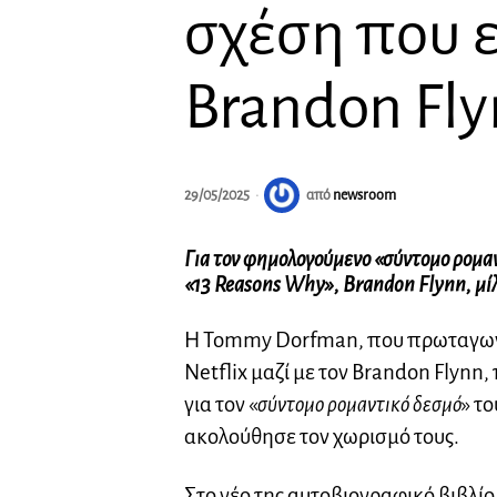
σχέση που ε
Brandon Fl
29/05/2025
από
newsroom
Για τον φημολογούμενο «σύντομο ρομα
«13 Reasons Why», Brandon Flynn, μ
Η Tommy Dorfman, που πρωταγωνίσ
Netflix μαζί με τον Brandon Flynn,
για τον «
σύντομο ρομαντικό δεσμό
» το
ακολούθησε τον χωρισμό τους.
Στο νέο της αυτοβιογραφικό βιβλί