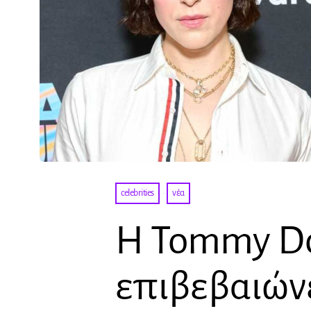
celebrities
·
νέα
Η Tommy D
επιβεβαιώνε