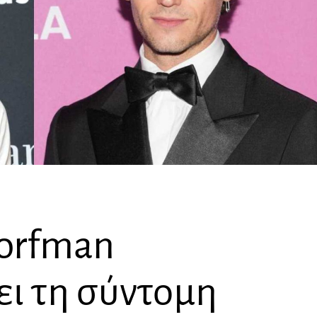
orfman
ι τη σύντομη