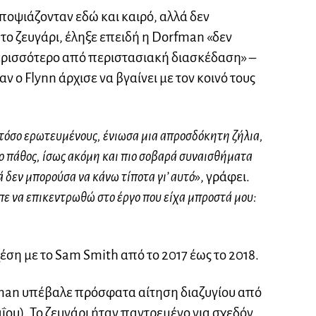
ποψιάζονταν εδώ και καιρό, αλλά δεν
ο ζευγάρι, έληξε επειδή η Dorfman «δεν
ρισσότερο από περιστασιακή διασκέδαση» –
ταν ο Flynn άρχισε να βγαίνει με τον κοινό τους
 τόσο ερωτευμένους, ένιωσα μια απροσδόκητη ζήλια,
το πάθος, ίσως ακόμη και πιο σοβαρά συναισθήματα
ά δεν μπορούσα να κάνω τίποτα γι’ αυτό
», γράφει.
πε να επικεντρωθώ στο έργο που είχα μπροστά μου:
χέση με το Sam Smith από το 2017 έως το 2018.
man υπέβαλε πρόσφατα αίτηση διαζυγίου από
αΐου). Το ζευγάρι ήταν παντρεμένο για σχεδόν