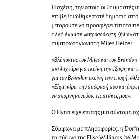
Η σχέση, την οποία οι θαυμαστές υ
επιβεβαιώθηκε ποτέ δημόσια από τ
μπορούσε να προσφέρει τίποτα πε
αλλά ένιωσε «
απροσδόκητη ζήλια
» ό
συμπρωταγωνιστή Miles Heizer.
«
Βλέποντας τον Miles και τον Brandon
μια λαχτάρα για εκείνη την έξαψη και 
για τον Brandon εκείνη την εποχή, αλλ
«
Είχα πάρει την απόφασή μου και έπρε
να απομνημονεύσω τις ατάκες μου
».
Ο Flynn είχε επίσης μια σύντομη σ
Σύμφωνα με πληροφορίες, η Dorf
τη σύζυγό της Elise Williams (16 Μ