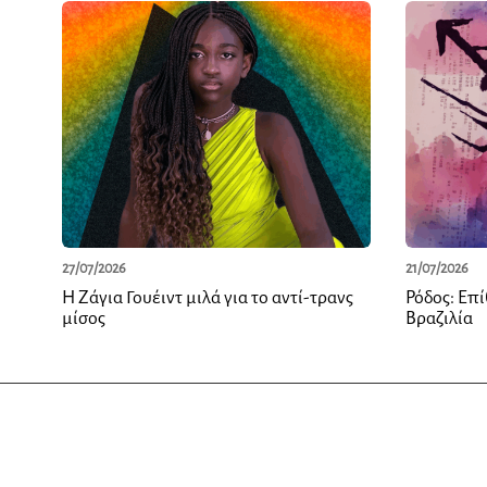
27/07/2026
21/07/2026
Η Ζάγια Γουέιντ μιλά για το αντί-τρανς
Ρόδος: Επί
μίσος
Βραζιλία