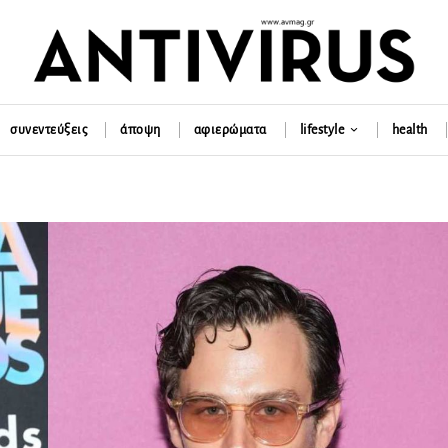
συνεντεύξεις
άποψη
αφιερώματα
lifestyle
health