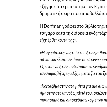
εξήγησε ότι ερωτεύτηκε τον Flynn 
δραματική σειρά που προβαλλόταν 
Η Dorfman γράφει στο βιβλίο της, 
τσιγάρο κατά τη διάρκεια ενός πάρτ
είχε έρθει κοντά της
».
«
Η αγορίστικη γοητεία του ήταν μεθυστ
μάτια του έλαμπαν, ίσως αυτό εννοούσα
Ό,τι και να ήταν, ο Brandon το ενσάρκ
«αναμφισβήτητη έλξη
» μεταξύ του ζ
«
Κοιταζόμασταν στα μάτια για μια αιων
ήμασταν στο υπνοδωμάτιό του, σκίζοντ
αισθησιακό και διασκεδαστικό με τον π