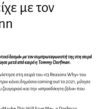
ίχε με τον
ynn
ντικό δεσμό» με τον συμπρωταγωνιστή της στη σειρά
ίλησε μετά από καιρό η Tommy Dorfman.
τησε στη σειρά του «13 Reasons Why» του
 πριν κάνει δημόσιο coming out το 2021, μίλησε
υ ζευγαριού και την «
απροσδόκητη ζήλια
» που
ο «Maybe This Will Save Me», η Dorfman