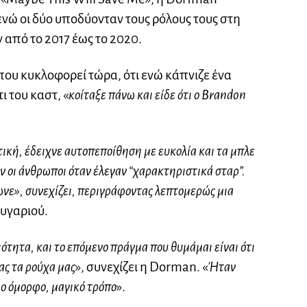
ενώ οι δύο υποδύονταν τους ρόλους τους στη
από το 2017 έως το 2020.
που κυκλοφορεί τώρα, ότι ενώ κάπνιζε ένα
ι του καστ, «
κοίταξε πάνω και είδε ότι ο Brandon
ική, έδειχνε αυτοπεποίθηση με ευκολία και τα μπλε
ν οι άνθρωποι όταν έλεγαν “χαρακτηριστικά σταρ”.
ωνε», συνεχίζει, περιγράφοντας λεπτομερώς μια
ευγαριού.
ιότητα, και το επόμενο πράγμα που θυμάμαι είναι ότι
ας τα ρούχα μας
», συνεχίζει η Dorman. «
Ήταν
ιο όμορφο, μαγικό τρόπο
».