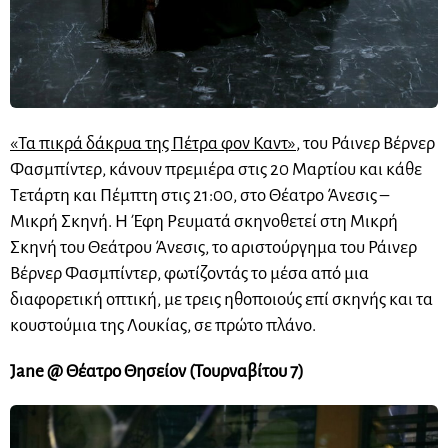
«Τα πικρά δάκρυα της Πέτρα φον Καντ»
, του Ράινερ Βέρνερ
Φασμπίντερ, κάνουν πρεμιέρα στις 20 Μαρτίου και κάθε
Τετάρτη και Πέμπτη στις 21:00, στο Θέατρο Άνεσις –
Μικρή Σκηνή. Η Έφη Ρευματά σκηνοθετεί στη Μικρή
Σκηνή του Θεάτρου Άνεσις, το αριστούργημα του Ράινερ
Βέρνερ Φασμπίντερ, φωτίζοντάς το μέσα από μια
διαφορετική οπτική, με τρεις ηθοποιούς επί σκηνής και τα
κουστούμια της Λουκίας, σε πρώτο πλάνο.
Jane @ Θέατρο Θησείον (Τουρναβίτου 7)