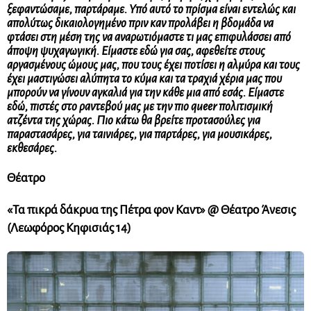
ξεφαντώσαμε, παρτάραμε. Υπό αυτό το πρίσμα είναι εντελώς και
απολύτως δικαιολογημένο πριν καν προλάβει η βδομάδα να
φτάσει στη μέση της να αναρωτιόμαστε τι μας επιφυλάσσει από
άποψη ψυχαγωγική. Είμαστε εδώ για σας, αφεθείτε στους
αργασμένους ώμους μας, που τους έχει ποτίσει η αλμύρα και τους
έχει μαστιγώσει αλύπητα το κύμα και τα τραχιά χέρια μας που
μπορούν να γίνουν αγκαλιά για την κάθε μια από εσάς. Είμαστε
εδώ, πιστές στο ραντεβού μας με την πιο queer πολιτισμική
ατζέντα της χώρας. Πιο κάτω θα βρείτε προτασούλες για
παραστασάρες, για ταινιάρες, για παρτάρες, για μουσικάρες,
εκθεσάρες.
Θέατρο
«Τα πικρά δάκρυα της Πέτρα φον Καντ» @ Θέατρο Άνεσις
(Λεωφόρος Κηφισιάς 14)