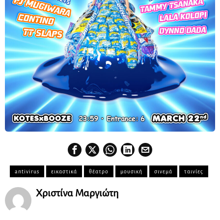
antivirus
εικαστικά
θέατρο
μουσική
σινεμά
ταινίες
Χριστίνα Μαργιώτη