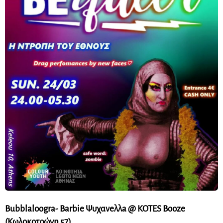
Bubblaloogra- Barbie Ψυχανeλλa @ KOTES Booze
(Κωλοκοτρώνη 57)