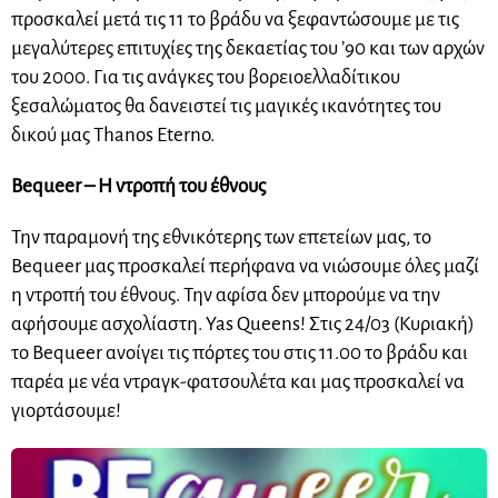
προσκαλεί μετά τις 11 το βράδυ να ξεφαντώσουμε με τις
μεγαλύτερες επιτυχίες της δεκαετίας του ’90 και των αρχών
του 2000. Για τις ανάγκες του βορειοελλαδίτικου
ξεσαλώματος θα δανειστεί τις μαγικές ικανότητες του
δικού μας Thanos Eterno.
Bequeer – Η ντροπή του έθνους
Την παραμονή της εθνικότερης των επετείων μας, το
Bequeer μας προσκαλεί περήφανα να νιώσουμε όλες μαζί
η ντροπή του έθνους. Την αφίσα δεν μπορούμε να την
αφήσουμε ασχολίαστη. Yas Queens! Στις 24/03 (Κυριακή)
το Bequeer ανοίγει τις πόρτες του στις 11.00 το βράδυ και
παρέα με νέα ντραγκ-φατσουλέτα και μας προσκαλεί να
γιορτάσουμε!