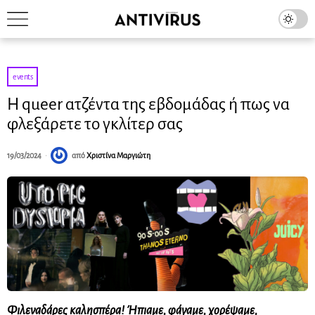
events
Η queer ατζέντα της εβδομάδας ή πως να
φλεξάρετε το γκλίτερ σας
19/03/2024
από
Χριστίνα Μαργιώτη
Φιλεναδάρες καλησπέρα! Ήπιαμε, φάγαμε, χορέψαμε,