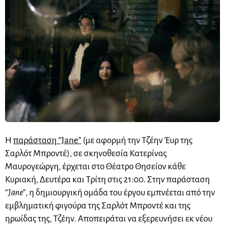
Η
παράσταση “Jane”
(με αφορμή την Τζέην Έυρ της
Σαρλότ Μπροντέ), σε σκηνοθεσία Κατερίνας
Μαυρογεώργη, έρχεται στο Θέατρο Θησείον κάθε
Κυριακή, Δευτέρα και Τρίτη στις 21:00. Στην παράσταση
“
Jane”
, η δημιουργική ομάδα του έργου εμπνέεται από την
εμβληματική φιγούρα της Σαρλότ Μπροντέ και της
ηρωίδας της, Τζέην. Αποπειράται να εξερευνήσει εκ νέου