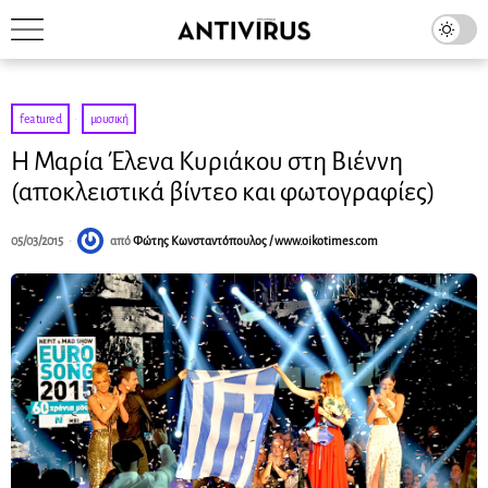
featured
·
μουσική
Η Μαρία Έλενα Κυριάκου στη Βιέννη
(αποκλειστικά βίντεο και φωτογραφίες)
05/03/2015
από
Φώτης Κωνσταντόπουλος / www.oikotimes.com