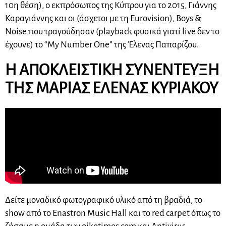
10η θέση), o εκπρόσωπος της Κύπρου για το 2015, Γιάννης
Καραγιάννης και οι (άσχετοι με τη Eurovision), Boys &
Noise που τραγούδησαν (playback φυσικά γιατί live δεν το
έχουνε) το “My Number One” της Έλενας Παπαρίζου.
Η ΑΠΟΚΛΕΙΣΤΙΚΗ ΣΥΝΕΝΤΕΥΞΗ
ΤΗΣ ΜΑΡΙΑΣ ΕΛΕΝΑΣ ΚΥΡΙΑΚΟΥ
Δείτε μοναδικό φωτογραφικό υλικό από τη βραδιά, το
show από το Enastron Music Hall και το red carpet όπως το