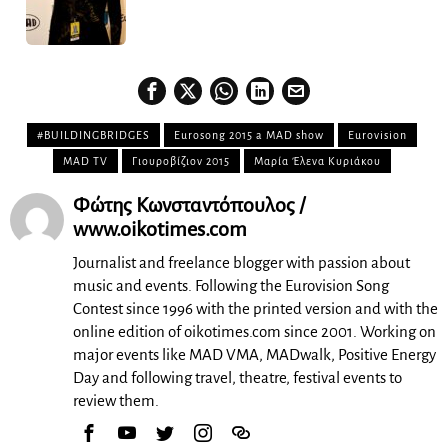
#BUILDINGBRIDGES
Eurosong 2015 a MAD show
Eurovision
MAD TV
Γιουροβίζιον 2015
Μαρία Έλενα Κυριάκου
Φώτης Κωνσταντόπουλος /
www.oikotimes.com
Journalist and freelance blogger with passion about
music and events. Following the Eurovision Song
Contest since 1996 with the printed version and with the
online edition of oikotimes.com since 2001. Working on
major events like MAD VMA, MADwalk, Positive Energy
Day and following travel, theatre, festival events to
review them.