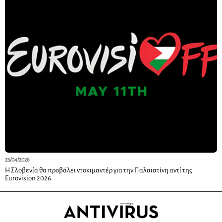
23/04/2026
Η Σλοβενία θα προβάλει ντοκιμαντέρ για την Παλαιστίνη αντί της
Eurovision 2026