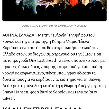
ΦΩΤΟ ΘΩΜΑΣ ΓΙΑΝΝΑΚΗΣ / OIKOTIMES.COM / AVMAG.GR
ΑΘΗΝΑ, ΕΛΛΑΔΑ – Με την “ευλογία” της ψήφου του
κοινού και της επιτροπής, η Κύπρια Μαρία Έλενα
Κυριάκου είναι αυτή που θα εκπροσωπήσει τελικά την
Ελλάδα στον 60ο διαγωνισμό τραγουδιού της Eurovision,
με το τραγούδι One Last Breath. Σε ένα υποτονικό σόου με
αρκετές, όμως δόσεις χιούμορ, και φυσικά για μία ακόμη
χρονιά κακοφωτισμένο, πέντε υποψήφιοι εδωσαν τα
δυνατά τους για να κερδίσουν το εισιτήριο για τη Βιέννη.
Δεύτερη στη συνολική κατάταξη η Θωμαή Απέργη, τρίτη η
Shaya Hansen, 4ος ο Barrice Sobolev και τελευταίοι οι
C:Real.