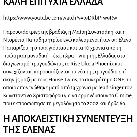
KAΛΗ ΕΠΙΤΥΧΙΑ ΕΛΛΑΔΑ
https://www.youtube.com/watch?v=t9DRbP1w9Rw
Παρουσιάστριες της βραδιάς η Μαίρη Συνατσάκη και η
Ντορέττα Παπαδημητρίου ενώ καλεσμένοι ήταν οι: Έλενα
Παπαρίζου, η οποία γιόρτασε και τα 10 χρόνια από τη
πρώτη και μοναδική – έως τώρα – νίκη της Ελλάδας στο
διαγωνισμό, τραγουδώντας το Rise Like a Phoenix και
συνεχίζοντας παρουσιάζοντας τα νέα της τραγούδια επί
σκηνής μαζί με τους House Twins, το συγκρότημα ONE, το
οποίο επανενώθηκε μετά από 13 χρόνια με lead singer τον
Κωνσταντίνο Χριστοφόρου για να ερμηνέυσουν το Gimme,
που εκπροσώπησε τη μεγαλόνησο το 2002 και ήρθε 6ο.
Η ΑΠΟΚΛΕΙΣΤΙΚΗ ΣΥΝΕΝΤΕΥΞΗ
ΤΗΣ ΕΛΕΝΑΣ