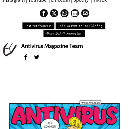
Instagram
|
YouTube
|
LinkedIn
|
Spotify
|
TikTok
Institut français
Γαλλικό Ινστιτούτο Ελλάδος
Φεστιβάλ Φιλοσοφίας
Antivirus Magazine Team