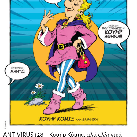
ANTIVIRUS 128 – Kουήρ Κόμικς αλά ελληνικά