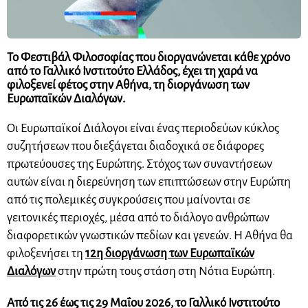
Το Φεστιβάλ Φιλοσοφίας
που διοργανώνεται κάθε χρόνο
από το Γαλλικό Ινστιτούτο Ελλάδος, έχει τη χαρά να
φιλοξενεί φέτος στην Αθήνα, τη διοργάνωση των
Ευρωπαϊκών Διαλόγων
.
Οι Ευρωπαϊκοί Διάλογοι είναι ένας περιοδεύων κύκλος
συζητήσεων που διεξάγεται διαδοχικά σε διάφορες
πρωτεύουσες της Ευρώπης. Στόχος των συναντήσεων
αυτών είναι η διερεύνηση των επιπτώσεων στην Ευρώπη
από τις πολεμικές συγκρούσεις που μαίνονται σε
γειτονικές περιοχές, μέσα από το διάλογο ανθρώπων
διαφορετικών γνωστικών πεδίων και γενεών. Η Αθήνα θα
φιλοξενήσει τη
12η διοργάνωση των Ευρωπαϊκών
Διαλόγων
στην πρώτη τους στάση στη Νότια Ευρώπη.
Από τις 26 έως τις 29 Μαΐου 2026, το Γαλλικό Ινστιτούτο