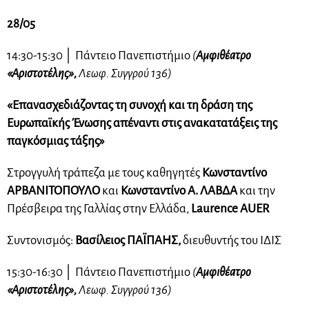
28/05
14:30-15:30
│ Πάντειο Πανεπιστήμιο
(
Αμφιθέατρο
«Αριστοτέλης»,
Λεωφ. Συγγρού 136)
«Επανασχεδιάζοντας τη συνοχή και τη δράση της
Ευρωπαϊκής Ένωσης απέναντι στις ανακατατάξεις της
παγκόσμιας τάξης»
Στρογγυλή τράπεζα με τους καθηγητές
Κωνσταντίνο
ΑΡΒΑΝΙΤΟΠΟΥΛΟ
και
Κωνσταντίνο Α. ΛΑΒΔΑ
και την
Πρέσβειρα της Γαλλίας στην Ελλάδα,
Laurence AUER
Συντονισμός:
Βασίλειος ΠΑΪΠΑΗΣ,
διευθυντής του ΙΔΙΣ
15:30-16:30
│ Πάντειο Πανεπιστήμιο
(
Αμφιθέατρο
«Αριστοτέλης»,
Λεωφ. Συγγρού 136)