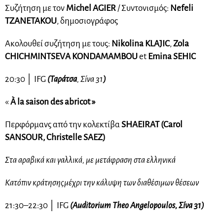
Συζήτηση με τον
Michel AGIER
/ Συντονισμός:
Nefeli
TZANETAKOU
, δημοσιογράφος
Ακολουθεί συζήτηση με τους:
Nikolina KLAJIC
,
Zola
CHICHMINTSEVA KONDAMAMBOU
et
Emina SEHIC
20:30
│
IFG
(Ταράτσα
, Σίνα 31
)
«
À la saison des abricot »
Περφόρμανς από την κολεκτίβα
SHAEIRAT (Carol
SANSOUR, Christelle SAEZ)
Στα αραβικά και γαλλικά, με μετάφραση στα ελληνικά
Κατόπιν κράτησης
μέχρι την κάλυψη των διαθέσιμων θέσεων
21:30–22:30
│
IFG
(Auditorium Theo Angelopoulos, Σίνα 31)