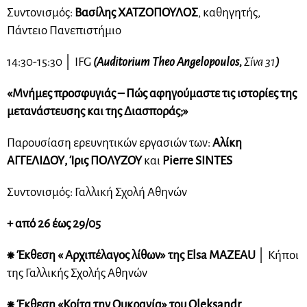
Συντονισμός:
Βασίλης ΧΑΤΖΟΠΟΥΛΟΣ
, καθηγητής,
Πάντειο Πανεπιστήμιο
14:30-15:30
│
IFG
(Auditorium Theo Angelopoulos,
Σίνα 31
)
«Μνήμες προσφυγιάς – Πώς αφηγούμαστε τις ιστορίες της
μετανάστευσης και της Διασποράς;»
Παρουσίαση ερευνητικών εργασιών των:
Αλίκη
ΑΓΓΕΛΙΔΟΥ, Ίρις ΠΟΛΥΖΟΥ
και
Pierre SINTES
Συντονισμός: Γαλλική Σχολή Αθηνών
+ από 26 έως 29/05
⁕
Έκθεση « Αρχιπέλαγος λίθων» της Elsa MAZEAU
│ Κήποι
της Γαλλικής Σχολής Αθηνών
⁕
Έκθεση «Κοίτα την Ουκρανία» του Oleksandr