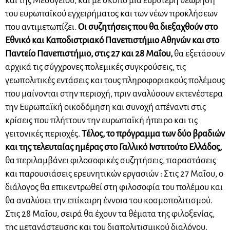
και της Μεσογείου, και με σκοπό μία ευρύτερη θεώρηση
του ευρωπαϊκού εγχειρήματος και των νέων προκλήσεων
που αντιμετωπίζει.
Οι συζητήσεις που θα διεξαχθούν στο
Εθνικό και Καποδιστριακό Πανεπιστήμιο Αθηνών και στο
Παντείο Πανεπιστήμιο, στις 27 και 28 Μαΐου,
θα εξετάσουν
αρχικά τις σύγχρονες πολεμικές συγκρούσεις, τις
γεωπολιτικές εντάσεις και τους πληροφοριακούς πολέμους
που μαίνονται στην περιοχή, πριν αναλύσουν εκτενέστερα
την Ευρωπαϊκή οικοδόμηση και συνοχή απέναντι στις
κρίσεις που πλήττουν την ευρωπαϊκή ήπειρο και τις
γειτονικές περιοχές.
Τέλος, το πρόγραμμα των δύο βραδιών
και της τελευταίας ημέρας στο Γαλλικό Ινστιτούτο Ελλάδος,
θα περιλαμβάνει φιλοσοφικές συζητήσεις, παραστάσεις
και παρουσιάσεις ερευνητικών εργασιών : Στις 27 Μαΐου, ο
διάλογος θα επικεντρωθεί στη φιλοσοφία του πολέμου και
θα αναλύσει την επίκαιρη έννοια του κοσμοπολιτισμού.
Στις 28 Μαΐου, σειρά θα έχουν τα θέματα της φιλοξενίας,
της μετανάστευσης και του διαπολιτισμικού διαλόγου.