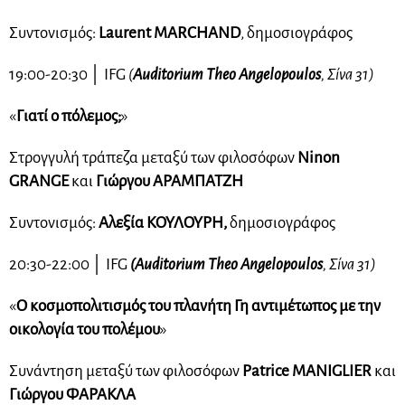
Συντονισμός:
Laurent MARCHAND
, δημοσιογράφος
19:00-20:30
│
IFG
(
Auditorium Theo Angelopoulos
, Σίνα 31)
«
Γιατί ο πόλεμος;
»
Στρογγυλή τράπεζα μεταξύ των φιλοσόφων
Ninon
GRANGE
και
Γιώργου ΑΡΑΜΠΑΤΖΗ
Συντονισμός:
Αλεξία ΚΟΥΛΟΥΡΗ,
δημοσιογράφος
20:30-22:00
│
IFG
(Auditorium Theo Angelopoulos
, Σίνα 31)
«
Ο κοσμοπολιτισμός του πλανήτη Γη αντιμέτωπος με την
οικολογία του πολέμου
»
Συνάντηση μεταξύ των φιλοσόφων
Patrice MANIGLIER
και
Γιώργου ΦΑΡΑΚΛΑ