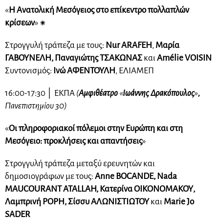
«
Η Ανατολική Μεσόγειος στο επίκεντρο πολλαπλών
κρίσεων
» ⁕
Στρογγυλή τράπεζα με τους:
Nur ARAFEH
,
Μαρία
ΓΑΒΟΥΝΕΛΗ, Παναγιώτης ΤΣΑΚΩΝΑΣ
και
Amélie VOISIN
Συντονισμός:
Iνώ ΑΦΕΝΤΟΥΛΗ
, ΕΛΙΑΜΕΠ
16:00-17:30 │ ΕΚΠΑ
(
Αμφιθέατρο
«
Ιωάννης Δρακόπουλος
»
,
Πανεπιστημίου 30)
«
Οι πληροφοριακοί πόλεμοι στην Ευρώπη και στη
Μεσόγειο: προκλήσεις και απαντήσεις
»
Στρογγυλή τράπεζα μεταξύ ερευνητών και
δημοσιογράφων με τους:
Anne BOCANDE, Nada
MAUCOURANT ATALLAH, Κατερίνα ΟΙΚΟΝΟΜΑΚΟΥ,
Λαμπρινή ΡΟΡΗ, Σίσσυ ΑΛΩΝΙΣΤΙΩΤΟΥ
και
Marie Jo
SADER