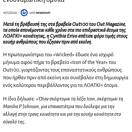
16/12/2024
από
newsroom
Μετά τη βράβευσή της στα βραβεία Out100 του Out Magazine,
τα οποία απονέμονται κάθε χρόνο στα πιο επιδραστικά άτομα της
ΛΟΑΤΚΙ+ κοινότητας, η Cynthia Erivo απέτισε φόρο τιμής στους
κουήρ ανθρώπους που έζησαν πριν από εκείνη.
Η πρωταγωνίστρια του «Wicked» έδωσε ένα ισχυρό
μήνυμα αφού πήρε το βραβείο «Icon of the Year» του
Out100, γιορτάζοντας τους επαναστατικούς ανθρώπους
που ήρθαν πριν από εκείνη και συνέβαλαν στη δημιουργία
ενός καλύτερου περιβάλλοντος για τα ΛΟΑΤΚΙ+ άτομα.
Η ίδια δήλωσε: «
Όταν σκέφτομαι τη λέξη Icon, σκέφτομαι τη
Marsha P. Johnson, μια επαναστάτρια που δούλεψε για την
αλλαγή στην τρανς κοινότητα και για την κουήρ κοινότητα στο
σύνολό της
.