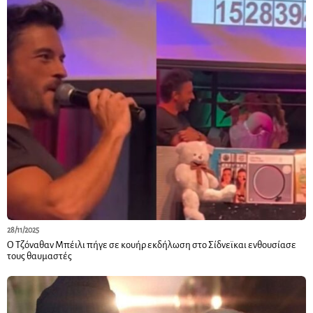
28/11/2025
Ο Τζόναθαν Μπέιλι πήγε σε κουήρ εκδήλωση στο Σίδνεϊκαι ενθουσίασε
τους θαυμαστές