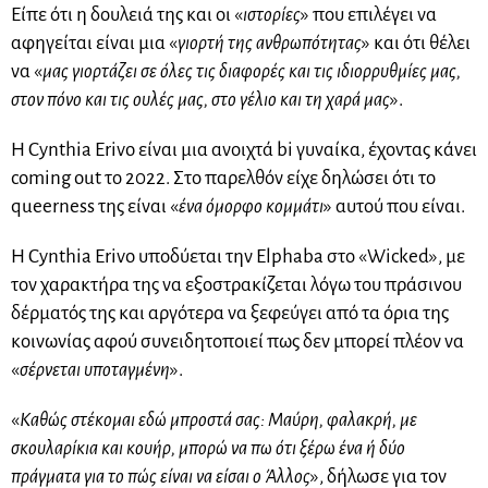
Είπε ότι η δουλειά της και οι «
ιστορίες
» που επιλέγει να
αφηγείται είναι μια «
γιορτή της ανθρωπότητας
» και ότι θέλει
να «
μας γιορτάζει σε όλες τις διαφορές και τις ιδιορρυθμίες μας,
στον πόνο και τις ουλές μας, στο γέλιο και τη χαρά μας
».
Η Cynthia Erivo είναι μια ανοιχτά bi γυναίκα, έχοντας κάνει
coming out το 2022. Στο παρελθόν είχε δηλώσει ότι το
queerness της είναι «
ένα όμορφο κομμάτι
» αυτού που είναι.
Η Cynthia Erivo υποδύεται την Elphaba στο «Wicked», με
τον χαρακτήρα της να εξοστρακίζεται λόγω του πράσινου
δέρματός της και αργότερα να ξεφεύγει από τα όρια της
κοινωνίας αφού συνειδητοποιεί πως δεν μπορεί πλέον να
«
σέρνεται υποταγμένη
».
«
Καθώς στέκομαι εδώ μπροστά σας: Μαύρη, φαλακρή, με
σκουλαρίκια και κουήρ, μπορώ να πω ότι ξέρω ένα ή δύο
πράγματα για το πώς είναι να είσαι ο Άλλος
», δήλωσε για τον