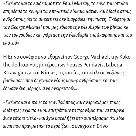
«
Σκέφτομαι τον αιδεσιμότατο Pauli Murray, το έργο του οποίου
επηρέασε το κίνημα των πολιτικών δικαιωμάτων και δίδαξε στους
ανθρώπους ότι το queerness δεν διαγράφει την πίστη. Σκέφτομαι
τον George Michael που μας έδωσε την ελευθερία των βίντεο και
των τραγουδιών και γιόρτασε την ελευθερία της έκφρασης και του
εαυτού
».
Η Erivo συνέχισε να εξυμνεί τον George Michael, την Koko
the doll και «τις μητέρες των houses Pendavis, Labeija,
Xtravaganza και Ninja», τις οποίες αποκάλεσε «
εξαίσιες
βασίλισσες που δέχτηκαν νέους κουήρ ανθρώπους και τους
έδωσαν ένα μέρος για να ονειρευτούν
».
«
Σκέφτομαι αυτούς τους ανθρώπους και αναρωτιέμαι, ποιες
ιδιότητες έχω που μου επιτρέπουν το προνόμιο του να παίρνω
έναν τέτοιο τίτλο- και έχω καταλήξει στο συμπέρασμα ότι εδώ
είναι που πραγματικά το κερδίζω
», συνέχισε η Erivo.