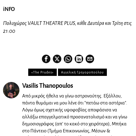
iNFO
Πολυχώρος VAULT THEATRE PLUS, κάθε Δευτέρα και Τρίτη στις
21:00
«The Prudes»
Αγγελική Γρηγοροπούλου
Vasilis Thanopoulos
Από μικρός ήθελα να γίνω αστροναύτης. Εξάλλου,
πάντα θυμάμαι να μου λένε ότι "πετάω στα αστέρια".
Λόγω όμως σχετικής υψοφοβίας αποφάσισα να
αλλάξω επαγγελματικό προσανατολισμό και να γίνω
δημοσιογράφος (απ' το κακό στο χειρότερο), Μπήκα
στο Πάντειο (Τμήμα Επικοινωνίας, Μέσων &