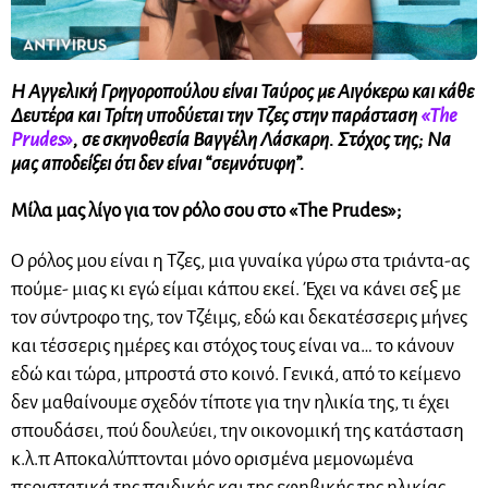
Η
Αγγελική Γρηγοροπούλου
είναι Ταύρος με Αιγόκερω και κάθε
Δευτέρα και Τρίτη υποδύεται την Τζες στην παράσταση
«The
Prudes»
, σε σκηνοθεσία Βαγγέλη Λάσκαρη. Στόχος της; Να
μας αποδείξει ότι δεν είναι “σεμνότυφη”.
Μίλα μας λίγο για τον ρόλο σου στο «The Prudes»;
Ο ρόλος μου είναι η Τζες, μια γυναίκα γύρω στα τριάντα-ας
πούμε- μιας κι εγώ είμαι κάπου εκεί. Έχει να κάνει σεξ με
τον σύντροφο της, τον Τζέιμς, εδώ και δεκατέσσερις μήνες
και τέσσερις ημέρες και στόχος τους είναι να… το κάνουν
εδώ και τώρα, μπροστά στο κοινό. Γενικά, από το κείμενο
δεν μαθαίνουμε σχεδόν τίποτε για την ηλικία της, τι έχει
σπουδάσει, πού δουλεύει, την οικονομική της κατάσταση
κ.λ.π Αποκαλύπτονται μόνο ορισμένα μεμονωμένα
περιστατικά της παιδικής και της εφηβικής της ηλικίας,