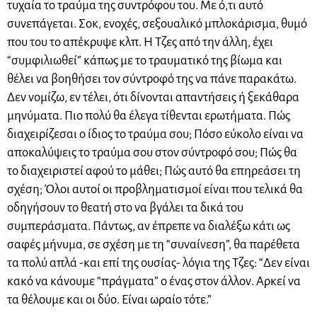
τυχαία το τραύμα της συντρόφου του. Με ό,τι αυτό
συνεπάγεται. Σοκ, ενοχές, σεξουαλικό μπλοκάρισμα, θυμό
που του το απέκρυψε κλπ. Η Τζες από την άλλη, έχει
“συμφιλιωθεί” κάπως με το τραυματικό της βίωμα και
θέλει να βοηθήσει τον σύντροφό της να πάνε παρακάτω.
Δεν νομίζω, εν τέλει, ότι δίνονται απαντήσεις ή ξεκάθαρα
μηνύματα. Πιο πολύ θα έλεγα τίθενται ερωτήματα. Πώς
διαχειρίζεσαι ο ίδιος το τραύμα σου; Πόσο εύκολο είναι να
αποκαλύψεις το τραύμα σου στον σύντροφό σου; Πώς θα
το διαχειριστεί αφού το μάθει; Πώς αυτό θα επηρεάσει τη
σχέση; Όλοι αυτοί οι προβληματισμοί είναι που τελικά θα
οδηγήσουν το θεατή στο να βγάλει τα δικά του
συμπεράσματα. Πάντως, αν έπρεπε να διαλέξω κάτι ως
σαφές μήνυμα, σε σχέση με τη “συναίνεση”, θα παρέθετα
τα πολύ απλά -και επί της ουσίας- λόγια της Τζες: “Δεν είναι
κακό να κάνουμε “πράγματα” ο ένας στον άλλον. Αρκεί να
τα θέλουμε και οι δύο. Είναι ωραίο τότε.”