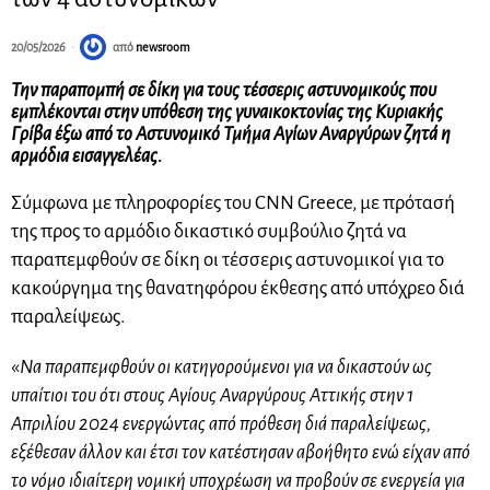
20/05/2026
από
newsroom
Την παραπομπή σε δίκη για τους τέσσερις αστυνομικούς που
εμπλέκονται στην υπόθεση της γυναικοκτονίας της Κυριακής
Γρίβα έξω από το Αστυνομικό Τμήμα Αγίων Αναργύρων ζητά η
αρμόδια εισαγγελέας.
Σύμφωνα με πληροφορίες του CNN Greece, με πρότασή
της προς το αρμόδιο δικαστικό συμβούλιο ζητά να
παραπεμφθούν σε δίκη οι τέσσερις αστυνομικοί για το
κακούργημα της θανατηφόρου έκθεσης από υπόχρεο διά
παραλείψεως.
«
Να παραπεμφθούν οι κατηγορούμενοι για να δικαστούν ως
υπαίτιοι του ότι στους Αγίους Αναργύρους Αττικής στην 1
Απριλίου 2024 ενεργώντας από πρόθεση διά παραλείψεως,
εξέθεσαν άλλον και έτσι τον κατέστησαν αβοήθητο ενώ είχαν από
το νόμο ιδιαίτερη νομική υποχρέωση να προβούν σε ενεργεία για