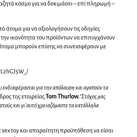
αζητά κόσμο για να δοκιμάσει – επί πληρωμή –
ά άτομα για να αξιολογήσουν τις οδηγίες
 την ικανότητα του προϊόντων να επιτυγχάνουν
άτομα μπορούν επίσης να συνεισφέρουν με
VL2hGJ5W_/
υ ενδιαφέρονται για την απόλαυση και αγαπούν τα
δρος της εταιρείας
Tom Thurlow.
“Στόχος μας
στούς και γι΄αυτό χρειαζόμαστε τα κατάλληλα
ε sex toy και απαραίτητη προϋπόθεση να είσαι