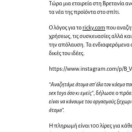
Τώρα μια εταιρεία στη Βρετανία αν
τα νέα της προϊόντα στο σπίτι.
Ο λόγος για το
ricky.com
που αναζητ
χρήσεως, τις συσκευασίες αλλά και
την απόλαυση. Τα ενδιαφερόμενα 
δικές του ιδέες.
https://www.instagram.com/p/B_
“Αναζητάμε άτομα απ΄όλο τον κόσμο πο
sex toys όσο κι εμείς”
, δήλωσε ο πρόε
είναι να κάνουμε του οργασμούς ξεχωρι
άτομα”.
Η πληρωμή είναι 100 λίρες για κάθ