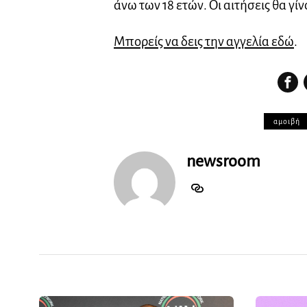
άνω των 18 ετών. Οι αιτήσεις θα γίν
Μπορείς να δεις την αγγελία εδώ
.
αμοιβή
newsroom