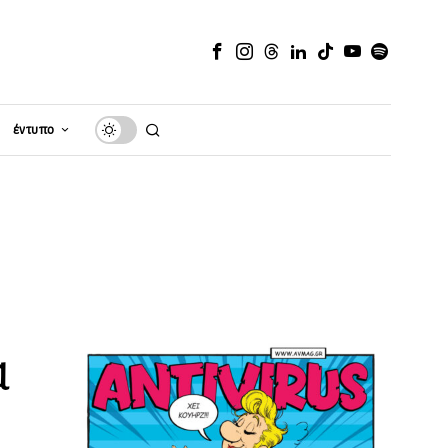
έντυπο
α