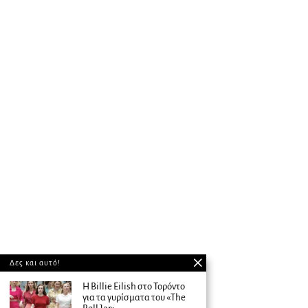
Δες και αυτό!
Η Billie Eilish στο Τορόντο
για τα γυρίσματα του «The