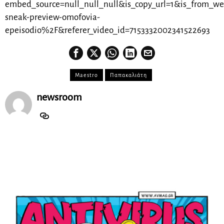
embed_source=null_null_null&is_copy_url=1&is_from_
sneak-preview-omofovia-
epeisodio%2F&referer_video_id=7153332002341522693
Maestro
Παπακαλιάτη
newsroom