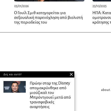
05/01/2026
23/10/2025
Ο Γουίλ Σμιθ κατηγορείται για
ΗΠΑ: Κατα
σεξουαλική παρενόχληση από βιολιστή
ομοτρανσφ
της περιοδείας του
κράτησης τ
Δες και αυτό!
Πρώην σταρ της Disney
απομακρύνθηκε από
about
μιούζικαλ του
Μπρόντγουεϊ μετά από
τρανσφοβικές
αναρτήσεις