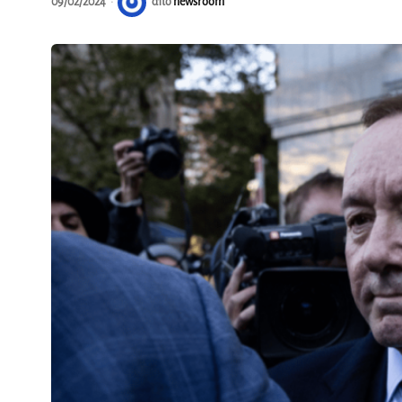
09/02/2024
από
newsroom