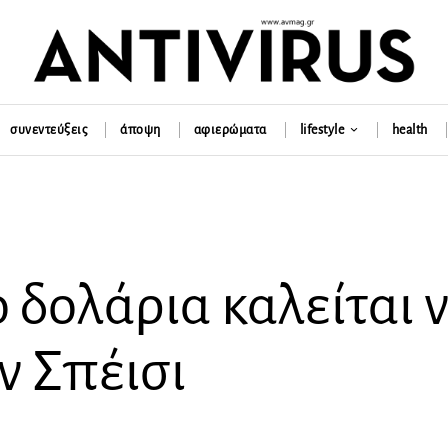
συνεντεύξεις
άποψη
αφιερώματα
lifestyle
health
 δολάρια καλείται 
ν Σπέισι