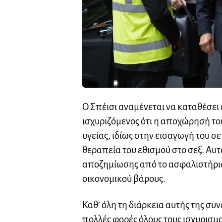
Ο Σπέισι αναμένεται να καταθέσει
ισχυριζόμενος ότι η αποχώρησή το
υγείας, ιδίως στην εισαγωγή του 
θεραπεία του εθισμού στο σεξ. Αυ
αποζημίωσης από το ασφαλιστήριο
οικονομικού βάρους.
Καθ’ όλη τη διάρκεια αυτής της συν
πολλές φορές όλους τους ισχυρισμο