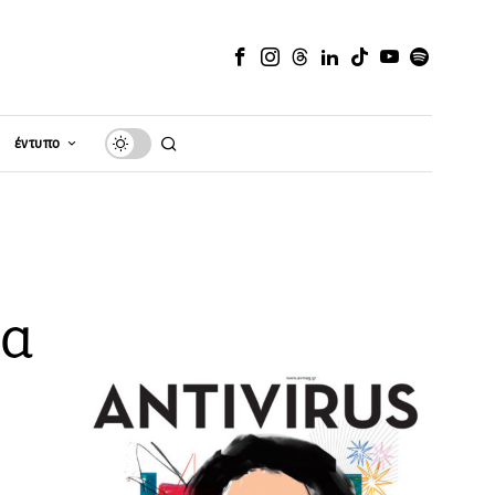
έντυπο
να