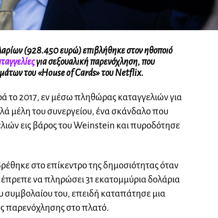
λαρίων (928.450 ευρώ) επιβλήθηκε στον ηθοποιό
ταγγελίες
για σεξουαλική παρενόχληση, που
μάτων του «House of Cards» του Netflix.
ά το 2017, εν μέσω πληθώρας καταγγελιών για
ά μέλη του συνεργείου, ένα σκάνδαλο που
ιών εις βάρος του Weinstein και πυροδότησε
ρέθηκε στο επίκεντρο της δημοσιότητας όταν
 έπρεπε να πληρώσει 31 εκατομμύρια δολάρια
υ συμβολαίου του, επειδή καταπάτησε μια
ής παρενόχλησης στο πλατό.