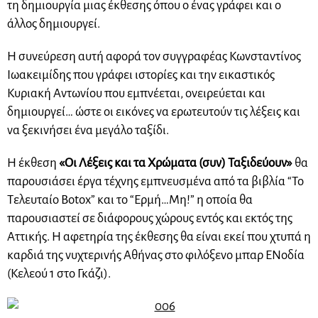
τη δημιουργία μιας έκθεσης όπου ο ένας γράφει και ο
άλλος δημιουργεί.
Η συνεύρεση αυτή αφορά τον συγγραφέας Κωνσταντίνος
Ιωακειμίδης που γράφει ιστορίες και την εικαστικός
Κυριακή Αντωνίου που εμπνέεται, ονειρεύεται και
δημιουργεί… ώστε οι εικόνες να ερωτευτούν τις λέξεις και
να ξεκινήσει ένα μεγάλο ταξίδι.
Η έκθεση
«Οι Λέξεις και τα Χρώματα (συν) Ταξιδεύουν»
θα
παρουσιάσει έργα τέχνης εμπνευσμένα από τα βιβλία “Το
Τελευταίο Botox” και το “Ερμή…Μη!” η οποία θα
παρουσιαστεί σε διάφορους χώρους εντός και εκτός της
Αττικής. Η αφετηρία της έκθεσης θα είναι εκεί που χτυπά η
καρδιά της νυχτερινής Αθήνας στο φιλόξενο μπαρ ΕΝοδία
(Κελεού 1 στο Γκάζι).