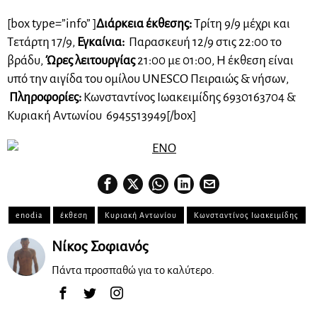
[box type=”info” ]
Διάρκεια έκθεσης:
Τρίτη 9/9 μέχρι και
Τετάρτη 17/9,
Εγκαίνια:
Παρασκευή 12/9 στις 22:00 το
βράδυ,
Ώρες λειτουργίας
21:00 με 01:00, Η έκθεση είναι
υπό την αιγίδα του ομίλου UNESCO Πειραιώς & νήσων,
Πληροφορίες:
Κωνσταντίνος Ιωακειμίδης 6930163704 &
Κυριακή Αντωνίου 6945513949[/box]
enodia
έκθεση
Κυριακή Αντωνίου
Κωνσταντίνος Ιωακειμίδης
Νίκος Σοφιανός
Πάντα προσπαθώ για το καλύτερο.