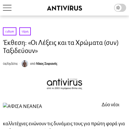
culture
·
τέχνη
Έκθεση: «Οι Λέξεις και τα Χρώματα (συν)
Ταξιδεύουν»
04/09/2014
από
Νίκος Σοφιανός
Δύο νέοι
καλλιτέχνες ενώνουν τις δυνάμεις τους για πρώτη φορά για