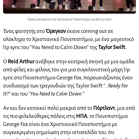
Έκανε coming out στο Χριστιανικό Πανεπιστήμιο με ένα Lip Sync
Ένας φοιτητής στο
Όρεγκον
έκανε coming out σε
ολόκληρο το Χριστιανικό Πανεπιστήμιο, με ένα μαγευτικό
lip sync του “You Need to Calm Down” της
Taylor Swift
.
Ο
Reid Arthur
ανέβηκε στην κεντρική σκηνή με μια ομάδα
από φίλες και φίλους του για μια συγκλονιστική μάχη lip
sync στο Πανεπιστήμιο George Fox, παρουσιάζοντας έναν
συνδυασμό των τραγουδιών της Taylor Swift
“…Ready For
It?”
και του
“You Need to Calm Down.”
Αν και δεν κατοικεί πολύ μακριά από το
Πόρτλαντ
, μια από
τις πιο φιλελεύθερες πόλεις στις
ΗΠΑ
, το Πανεπιστήμιο
George Fox είναι ένα Χριστιανικό Πανεπιστήμιο με
συγκεκριμένη σημείωση στην ιστοσελίδα του, ότι