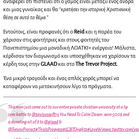
αναφέρει ότι πιστεύει ότι ο γάμος είναι μεταξύ ενός άνδρα
και μιας γυναίκας και θα
“κρατήσει την ιστορική Χριστιανική
θέση σε αυτό το θέμα.”
Εντούτοις, είναι προφανές ότι ο
Reid
και η παρέα του
χάρισαν στις φοιτήτριες και στους φοιτητές του
Πανεπιστημίου μια μοναδική ΛΟΑΤΚΙ+ ενέργεια! Μάλιστα,
κέρδισαν τον διαγωνισμό και υποσχέθηκαν να χαρίσουν τα
κέρδη τους στην
GLAAD
και στο
The Trevor Project.
Ένα μικρό τραγούδι και ένας απλός χορός μπορεί να
καταφέρουν να μετακινήσουν λίγο τα πράγματα.
This man just came out to our entire private christian university at a lip
sync battle to
@taylorswift13
You Need To Calm Down, won 500$ and
is donating all of it to
@glaad
&
@TrevorProject
#ThisIsProgress
#LGBTQrights
#LoveWins
pic.twitter.com/