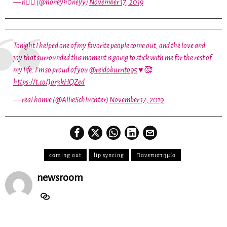
— k🏳️‍🌈 (@honeyh0neyy)
November 17, 2019
Tonight I helped one of my favorite people come out, and the love and
joy that surrounded this moment is going to stick with me for the rest of
my life. I’m so proud of you
@reidoburrito95
♥️🥰
https://t.co/Jor3kHQZed
— real homie (@AllieSchluchter)
November 17, 2019
coming out
lip syncing
Πανεπιστημίο
newsroom