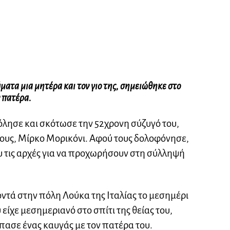
ματα μια μητέρα και τον γιο της, σημειώθηκε στο
ν πατέρα.
λησε και σκότωσε την 52χρονη σύζυγό του,
ο τους, Μίρκο Μορικόνι. Αφού τους δολοφόνησε,
ου τις αρχές για να προχωρήσουν στη σύλληψή
τά στην πόλη Λούκα της Ιταλίας το μεσημέρι
 είχε μεσημεριανό στο σπίτι της θείας του,
σπασε ένας καυγάς με τον πατέρα του.