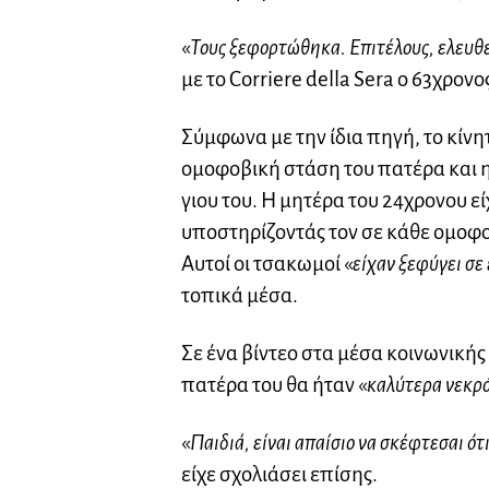
«
Τους ξεφορτώθηκα. Επιτέλους, ελευθ
με το Corriere della Sera ο 63χρον
Σύμφωνα με την ίδια πηγή, το κίνη
ομοφοβική στάση του πατέρα και η
γιου του. Η μητέρα του 24χρονου εί
υποστηρίζοντάς τον σε κάθε ομοφο
Αυτοί οι τσακωμοί «
είχαν ξεφύγει σε
τοπικά μέσα.
Σε ένα βίντεο στα μέσα κοινωνικής 
πατέρα του θα ήταν «
καλύτερα νεκρό
«
Παιδιά, είναι απαίσιο να σκέφτεσαι ότ
είχε σχολιάσει επίσης.