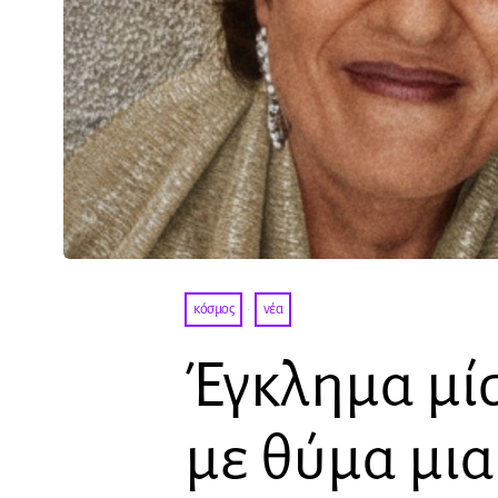
κόσμος
·
νέα
Έγκλημα μίσ
με θύμα μια