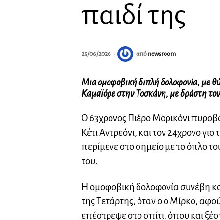
παιδί της
25/06/2026
από
newsroom
Μια ομοφοβική διπλή δολοφονία, με θύ
Καμαϊόρε στην Τοσκάνη, με δράστη το
Ο 63χρονος Πιέρο Μορικόνι πυροβό
Κέτι Αντρεόνι, και τον 24χρονο γι
περίμενε στο σημείο με το όπλο τ
του.
Η ομοφοβική δολοφονία συνέβη κον
της Τετάρτης, όταν ο ο Μίρκο, αφού
επέστρεψε στο σπίτι, όπου και ξέ