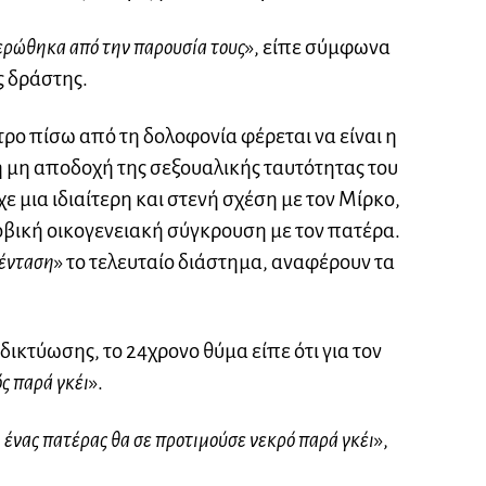
ερώθηκα από την παρουσία τους
», είπε σύμφωνα
ος δράστης.
τρο πίσω από τη δολοφονία φέρεται να είναι η
 μη αποδοχή της σεξουαλικής ταυτότητας του
χε μια ιδιαίτερη και στενή σχέση με τον Μίρκο,
βική οικογενειακή σύγκρουση με τον πατέρα.
 ένταση
» το τελευταίο διάστημα, αναφέρουν τα
δικτύωσης, το 24χρονο θύμα είπε ότι για τον
ς παρά γκέι
».
ι ένας πατέρας θα σε προτιμούσε νεκρό παρά γκέι
»,