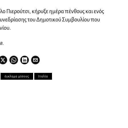
ο Πιερούτσι, κήρυξε ημέρα πένθους και ενός
 συνεδρίασης του Δημοτικού Συμβουλίου που
υνίου.
a.
έγκλημα μίσους
Ιταλία