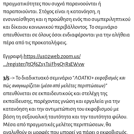
πραγματικότητες που συχνά παρανοούνται ή
παραποιούνται. Στόχος είναι η κατανόηση, η
ενσυναίσθηση και η προώθηση ενός πιο συμπεριληπτικού
και δίκαιου κοινωνικού περιβάλλοντος. Το σεμινάριο
απευθύνεται σε όλους όσοι ενδιαφέρονται για την αλήθεια
πέρα από τις προκαταλήψεις.
Εγγραφή:
https://us02web.zoom.us/
…/register/JtQf6Zs3TsiFh9Q1RsEWvw
3/5
-> Το διαδικτυακό σεμινάριο “
ΛΟΑΤΚΙ+ εκφοβισμός και
πώς αναγνωρίζεται (μέσα από μελέτες περιπτώσεων)
”
απευθύνεται σε εκπαιδευτικούς και στελέχη της
εκπαίδευσης, παρέχοντας γνώση και εργαλεία για την
κατανόηση και την αντιμετώπιση του εκφοβισμού με
βάση τη σεξουαλική ταυτότητα και την ταυτότητα φύλου.
Μέσα από πραγματικές μελέτες περιπτώσεων, θα
αναλυθούν οι μορφές που μπορεί να πάρει ο εκφοβισμός,