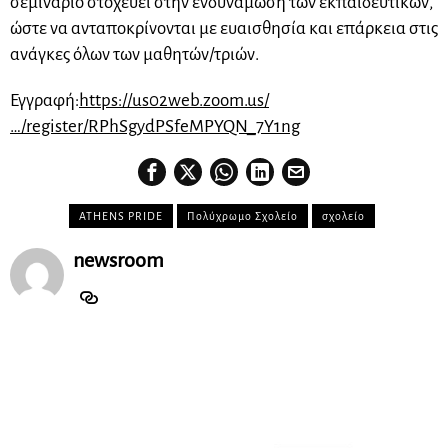
σεμινάριο στοχεύει στην ενδυνάμωση των εκπαιδευτικών,
ώστε να ανταποκρίνονται με ευαισθησία και επάρκεια στις
ανάγκες όλων των μαθητών/τριών.
Εγγραφή:
https://us02web.zoom.us/
…/register/RPhSgydPSfeMPYQN_7Y1ng
ATHENS PRIDE
Πολύχρωμο Σχολείο
σχολείο
newsroom