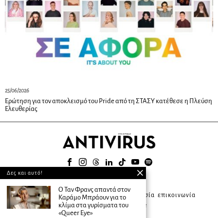
25/06/2026
Ερώτηση για τον αποκλεισμό του Pride από τη ΣΤΑΣΥ κατέθεσε η Πλεύση
Ελευθερίας
Δες και αυτό!
© 2025
Ο Ταν Φρανς απαντά στον
about ANTIVIRUS
συνδρομητική υπηρεσία
επικοινωνία
Καράμο Μπράουν για το
κλίμα στα γυρίσματα του
διαφήμιση
terms of use
«Queer Eye»