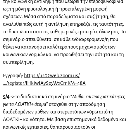
την κοινωνική αντίληψη που θεωρεί την ετεροφυλοφιλία
ως τη μόνη φυσιολογική ή προεπιλεγμένη μορφή
σχέσεων. Μέσα από παραδείγματα και συζήτηση, θα
αναλυθεί πώς αυτή η αντίληψη επηρεάζει τις ταυτότητες,
τα δικαιώματα και τις καθημερινές εμπειρίες όλων μας. Το
σεμινάριο απευθύνεται σε κάθε ενδιαφερόμενο/η που
θέλει να κατανοήσει καλύτερα τους μηχανισμούς των
κοινωνικών νορμών και να προωθήσει την ισότητα και τη
συμπερίληψη.
Εγγραφή:
https://us02web.zoom.us/
…/register/lHkiwlAySeyWxCmKM–48A
5/4
->Το διαδικτυακό σεμινάριο “
Μύθοι και πραγματικότητες
για τα ΛΟΑΤΚΙ+ άτομα
” στοχεύει στην αποδόμηση
διαδεδομένων μύθων και στερεοτύπων γύρω από τη
ΛΟΑΤΚΙ+ κοινότητα. Με βάση επιστημονικά δεδομένα και
κοινωνικές εμπειρίες, θα παρουσιαστούν οι