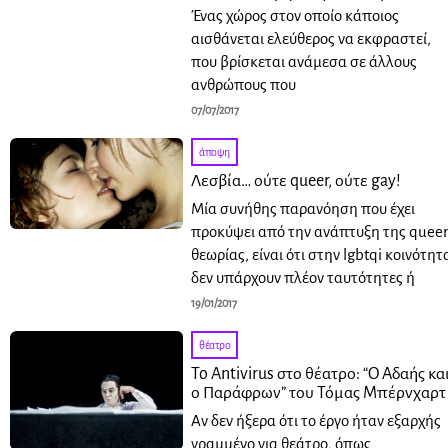
Ένας χώρος στον οποίο κάποιος
αισθάνεται ελεύθερος να εκφραστεί,
που βρίσκεται ανάμεσα σε άλλους
ανθρώπους που
07/07/2017
άποψη
Λεσβία… ούτε queer, ούτε gay!
Μία συνήθης παρανόηση που έχει
προκύψει από την ανάπτυξη της quee
θεωρίας, είναι ότι στην lgbtqi κοινότητ
δεν υπάρχουν πλέον ταυτότητες ή
19/01/2017
θέατρο
To Antivirus στο θέατρο: “O Αδαής κα
ο Παράφρων” του Τόμας Μπέρνχαρτ
Αν δεν ήξερα ότι το έργο ήταν εξαρχής
γραμμένο για θεάτρο, όπως