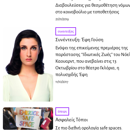
Διαβουλεύσεις για θεσμοθέτηση νόμω
στο κοινοβούλιο με τοποθετήσεις
21/01/2019
συνεντεύξεις
Συνέντευξη: Έφη Γούση
Ενόψει της επικείμενης πρεμιέρας της
παράστασης “Ιδιωτικές Ζωές” του Νόε
Καουαρντ, που ανεβαίνει στις 13
Οκτωβρίου στο θέατρο Γκλόρια, η
πολυσχιδής Έφη
11/10/2017
άποψη
Ασφαλείς Τόποι
Σε πιο διεθνή ορολογία safe spaces.