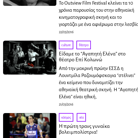
To Outview Film Festival κλείνει τα 10
χρόνια παρουσίας του στην αθηναϊκή
κινηματογραφική σκηνή και το
γιορτάζει με ένα αφιέρωμα στην λεσβί
22/03/2016
culture
·
θέατρο
Είδαμε το “Αγαπητή Ελένα” στο
θέατρο Επί Κολωνώ
Από την μακρινή πρώην ΕΣΣΔ η
Λουντμίλα Ραζουμόφσκαγια “στέλνει”
ένα κείμενο που δυναμιτίζει την
αθηναϊκή θεατρική σκηνή. Η “Αγαπητ
Ελένα” είναι ηθική,
21/03/2016
κόσμος
·
νέα
Η πρώτη τρανς γυναίκα
βολειμπολίστρια!