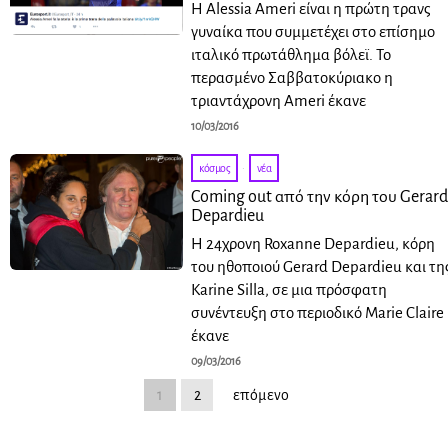
Η Alessia Ameri είναι η πρώτη τρανς
γυναίκα που συμμετέχει στο επίσημο
ιταλικό πρωτάθλημα βόλεϊ. To
περασμένο Σαββατοκύριακο η
τριαντάχρονη Ameri έκανε
10/03/2016
κόσμος
·
νέα
Coming out από την κόρη του Gerar
Depardieu
H 24χρονη Roxanne Depardieu, κόρη
του ηθοποιού Gerard Depardieu και τη
Karine Silla, σε μια πρόσφατη
συνέντευξη στο περιοδικό Marie Claire
έκανε
09/03/2016
1
2
επόμενο