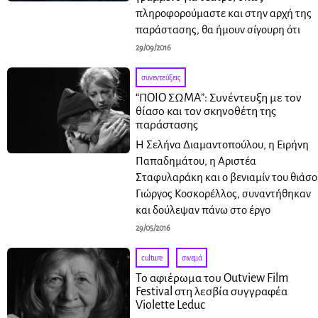
πληροφορούμαστε και στην αρχή της
παράστασης, θα ήμουν σίγουρη ότι
29/09/2016
συνεντεύξεις
“ΠΟΙΟ ΣΩΜΑ”: Συνέντευξη με τον
θίασο και τον σκηνοθέτη της
παράστασης
Η Σελήνα Διαμαντοπούλου, η Ειρήνη
Παπαδημάτου, η Αριστέα
Σταφυλαράκη και ο βενιαμίν του θιάσ
Γιώργος Κοσκορέλλος, συναντήθηκαν
και δούλεψαν πάνω στο έργο
29/05/2016
culture
·
σινεμά
Το αφιέρωμα του Outview Film
Festival στη λεσβία συγγραφέα
Violette Leduc