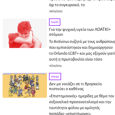
όχι το συγκυριακό, το
08/04/2020
health
Για την ψυχική υγεία των ΛΟΑΤΚΙ+
ατόμων
Το Antivirus συζητά με τους ανθρώπου
που εμπνεύστηκαν και δημιούργησαν
το Orlando LGBT+ και μας εξηγούν γιατ
αυτή η πρωτοβουλία είναι τόσο
16/04/2019
άποψη
Δεν με νοιάζει σε τι θρησκεία
πιστεύει ο καθένας
«Επιστημονικές» ημερίδες με θέμα τον
σεξουαλικό προσανατολισμό και την
ταυτότητα φύλου με ομιλητές
παπάδες-«επιστήμονες».