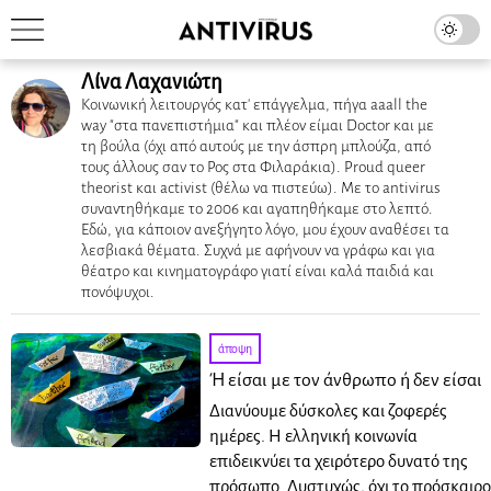
Λίνα Λαχανιώτη
Κοινωνική λειτουργός κατ' επάγγελμα, πήγα aaall the
way "στα πανεπιστήμια" και πλέον είμαι Doctor και με
τη βούλα (όχι από αυτούς με την άσπρη μπλούζα, από
τους άλλους σαν το Ρος στα Φιλαράκια). Proud queer
theorist και activist (θέλω να πιστεύω). Με το antivirus
συναντηθήκαμε το 2006 και αγαπηθήκαμε στο λεπτό.
Εδώ, για κάποιον ανεξήγητο λόγο, μου έχουν αναθέσει τα
λεσβιακά θέματα. Συχνά με αφήνουν να γράφω και για
θέατρο και κινηματογράφο γιατί είναι καλά παιδιά και
πονόψυχοι.
άποψη
Ή είσαι με τον άνθρωπο ή δεν είσαι
Διανύουμε δύσκολες και ζοφερές
ημέρες. Η ελληνική κοινωνία
επιδεικνύει τα χειρότερο δυνατό της
πρόσωπο. Δυστυχώς, όχι το πρόσκαιρο