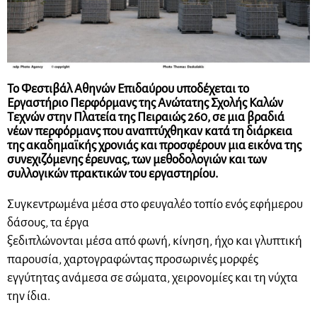
Το Φεστιβάλ Αθηνών Επιδαύρου υποδέχεται το
Εργαστήριο Περφόρμανς της Ανώτατης Σχολής Καλών
Τεχνών στην Πλατεία της Πειραιώς 260, σε μια βραδιά
νέων περφόρμανς που αναπτύχθηκαν κατά τη διάρκεια
της ακαδημαϊκής χρονιάς και προσφέρουν μια εικόνα της
συνεχιζόμενης έρευνας, των μεθοδολογιών και των
συλλογικών πρακτικών του εργαστηρίου.
Συγκεντρωμένα μέσα στο φευγαλέο τοπίο ενός εφήμερου
δάσους, τα έργα
ξεδιπλώνονται μέσα από φωνή, κίνηση, ήχο και γλυπτική
παρουσία, χαρτογραφώντας προσωρινές μορφές
εγγύτητας ανάμεσα σε σώματα, χειρονομίες και τη νύχτα
την ίδια.