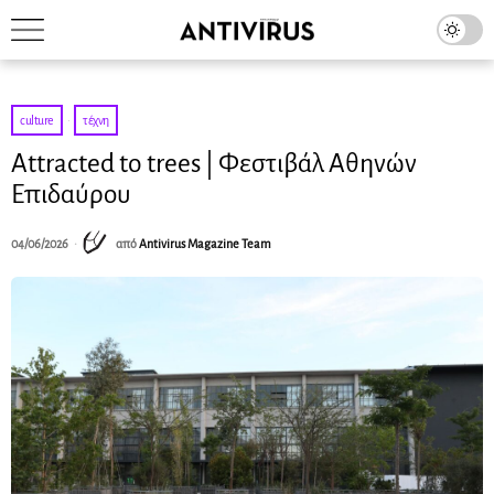
culture
·
τέχνη
Αttracted to trees | Φεστιβάλ Αθηνών
Επιδαύρου
04/06/2026
από
Antivirus Magazine Team