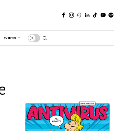
έντυπο
e