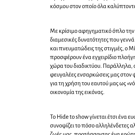
κόσμου στον οποίο όλα καλύπτοντ
Με κρίσιμο αφηγηματικό όπλο την ί
διαμεσικές δυνατότητες που γεννά
και πνευματώδεις της στιγμές, ο 
προσφέρουν ένα εγχειρίδιο πλοήγ
χώρα του διαδικτύου. Παράλληλα, σ
φευγαλέες ενσαρκώσεις μας στον 
για τη χρήση του εαυτού μας ως «ν
οικονομία της εικόνας.
Το Hide to show γίνεται έτσι ένα
συνοψίζει το πόσο αλληλένδετες α
ζωές μας, προτάσσοντας ένα ερώτη