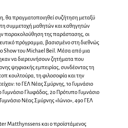
αση, θα πραγματοποιηθεί συζήτηση μεταξύ
ε τη συμμετοχή μαθητών και καθηγητών
την παρακολούθηση της παράστασης, οι
δευτικό πρόγραμμα, βασισμένο στη διεθνώς
 Show του Μichael Beil. Μέσα από μια
ηκαν να διερευνήσουν ζητήματα που
ονης ψηφιακής εμπειρίας, συνδέοντας τη
ποπ κουλτούρα, τη φιλοσοφία και την
είχαν: 1ο ΓΕΛ Νέας Σμύρνης, 1ο Γυμνάσιο
ο Γυμνάσιο Γλυφάδας, 2ο Πρότυπο Γυμνάσιο
 Γυμνάσιο Νέας Σμύρνης «Ιώνιο», 49ο ΓΕΛ
eter Matthynssens και ο προϊστάμενος