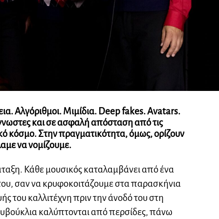
. Αλγόριθμοι. Μιμίδια. Deep fakes. Avatars.
άγνωστες και σε ασφαλή απόσταση από τις
κό κόσμο. Στην πραγματικότητα, όμως, ορίζουν
αμε να νομίζουμε.
άταξη. Κάθε μουσικός καταλαμβάνει από ένα
 του, σαν να κρυφοκοιτάζουμε στα παρασκήνια
ής του καλλιτέχνη πριν την άνοδό του στη
κουβούκλια καλύπτονται από περσίδες, πάνω