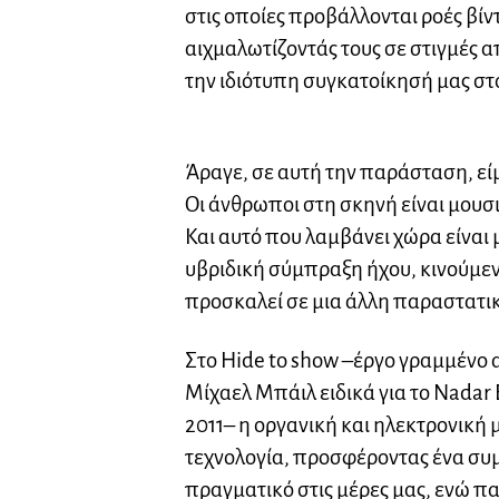
στις οποίες προβάλλονται ροές βίν
αιχμαλωτίζοντάς τους σε στιγμές
την ιδιότυπη συγκατοίκησή μας στ
Άραγε, σε αυτή την παράσταση, εί
Οι άνθρωποι στη σκηνή είναι μουσι
Και αυτό που λαμβάνει χώρα είναι 
υβριδική σύμπραξη ήχου, κινούμεν
προσκαλεί σε μια άλλη παραστατικ
Στο Hide to show –έργο γραμμένο
Μίχαελ Μπάιλ ειδικά για το Nadar 
2011– η οργανική και ηλεκτρονική 
τεχνολογία, προσφέροντας ένα συ
πραγματικό στις μέρες μας, ενώ 