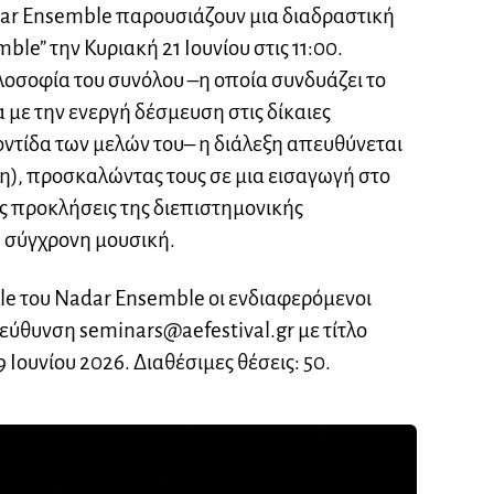
dar Ensemble παρουσιάζουν μια διαδραστική
ble” την Κυριακή 21 Ιουνίου στις 11:00.
οσοφία του συνόλου –η οποία συνδυάζει το
με την ενεργή δέσμευση στις δίκαιες
οντίδα των μελών του– η διάλεξη απευθύνεται
μη), προσκαλώντας τους σε μια εισαγωγή στο
ς προκλήσεις της διεπιστημονικής
τη σύγχρονη μουσική.
ble του Nadar Ensemble οι ενδιαφερόμενοι
διεύθυνση
seminars@aefestival.gr
με τίτλο
9 Ιουνίου 2026. Διαθέσιμες θέσεις: 50.