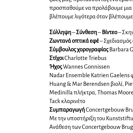
προσπαθούμε να προλάβουμε μια 
βλέπουμε λιγότερα όταν βλέπουμε
Σύλληψη
–
Σύνθεση
–
Βίντεο
– Σκη
Ζωντανά οπτικά εφέ
– Σχεδιασμό
Σύμβουλος χορογραφίας
Barbara G
Στίχοι
Charlotte Triebus
Ήχος
Wannes Gonnissen
Nadar Ensemble Katrien Gaelens 
Huang & Mar Berendsen βιολί, Piet
Medinilla πλήκτρα, Thomas Moore 
Tack κλαρινέτο
Συμπαραγωγή
Concertgebouw Bru
Με την υποστήριξη του Kunststif
Ανάθεση των Concertgebouw Brugg