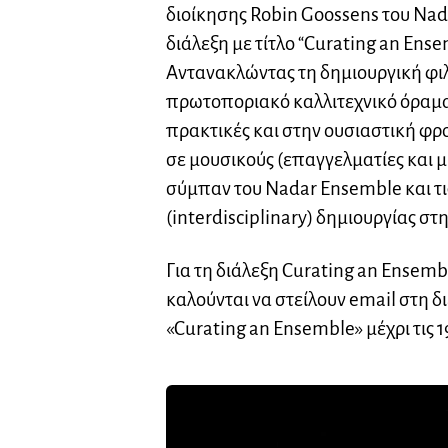
διοίκησης Robin Goossens του Na
διάλεξη με τίτλο “Curating an Ensem
Αντανακλώντας τη δημιουργική φιλ
πρωτοποριακό καλλιτεχνικό όραμα 
πρακτικές και στην ουσιαστική φρ
σε μουσικούς (επαγγελματίες και 
σύμπαν του Nadar Ensemble και τι
(interdisciplinary) δημιουργίας σ
Για τη διάλεξη Curating an Ensem
καλούνται να στείλουν email στη 
«Curating an Ensemble» μέχρι τις 1