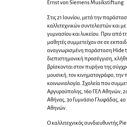
Ernst von Siemens Musikstiftung
Στις 21 Ιουνίου, μετά την παράστ
καλλιτεχνικών συντελεστών και μ
γυμνασίου και λυκείου. Πριν από 
μαθητές συμμετείχαν σε σε εκπαι
αναγνωρισμένη παράσταση Hide to
διεπιστημονική προσέγγιση, κλήθ
βρίσκονται στον πυρήνα της σύγχρ
μουσική, τον κινηματογράφο, την 
κοινωνιολογία. Σχολεία που συμμετ
Αργυρούπολης, 16ο ΓΕΛ Αθηνών, 2
Αθήνας, 3ο Γυμνάσιο Γλυφάδας, 4ο
Αθηνών.
Ο καλλιτεχνικός συνδιευθυντής Pi