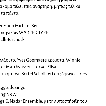
ακόμα τελευταία ανάρτηση: μήπως τελικά
 τα πάντα;
νοθεσία Michael Beil
ς σκηνικών WARPED TYPE
alli-Jescheck
φλάουτο, Yves Goemaere κρουστά, Winnie
er Matthynssens τσέλο, Elisa
τρομπόνι, Bertel Schollaert σαξόφωνο, Dries
gge, deSingel
tung NRW
e & Nadar Ensemble, με την υποστήριξη του