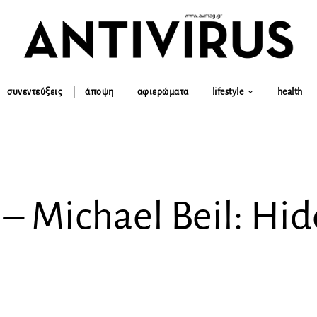
συνεντεύξεις
άποψη
αφιερώματα
lifestyle
health
– Michael Beil: Hid