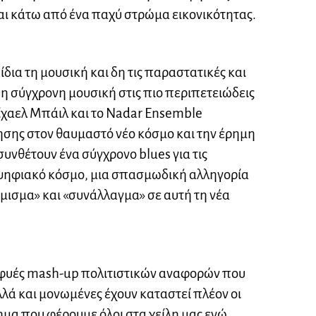
αι κάτω από ένα παχύ στρώμα εικονικότητας.
δια τη μουσική και δη τις παραστατικές και
 η σύγχρονη μουσική στις πιο περιπετειώδεις
Μίχαελ Μπάιλ και το Nadar Ensemble
ησης στον θαυμαστό νέο κόσμο και την έρημη
υνθέτουν ένα σύγχρονο blues για τις
ψηφιακό κόσμο, μια σπασμωδική αλληγορία
όμισμα» και «συνάλλαγμα» σε αυτή τη νέα
 ευφυές mash-up πολιτιστικών αναφορών που
λλά και μονωμένες έχουν καταστεί πλέον οι
μα που φέρουμε όλοι στα χείλη μας ενώ