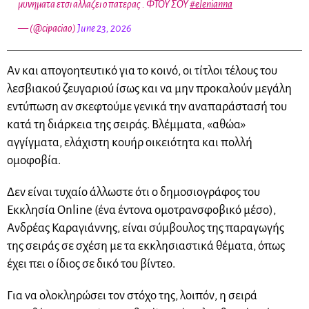
μυνηματα ετσι αλλαζει ο πατερας . ΦΤΟΥ ΣΟΥ
#elenianna
— (@cipaciao)
June 23, 2026
Αν και απογοητευτικό για το κοινό, οι τίτλοι τέλους του
λεσβιακού ζευγαριού ίσως και να μην προκαλούν μεγάλη
εντύπωση αν σκεφτούμε γενικά την αναπαράστασή του
κατά τη διάρκεια της σειράς. Βλέμματα, «αθώα»
αγγίγματα, ελάχιστη κουήρ οικειότητα και πολλή
ομοφοβία.
Δεν είναι τυχαίο άλλωστε ότι ο δημοσιογράφος του
Εκκλησία Online (ένα έντονα ομοτρανσφοβικό μέσο),
Ανδρέας Καραγιάννης, είναι σύμβουλος της παραγωγής
της σειράς σε σχέση με τα εκκλησιαστικά θέματα, όπως
έχει πει ο ίδιος σε δικό του βίντεο.
Για να ολοκληρώσει τον στόχο της, λοιπόν, η σειρά