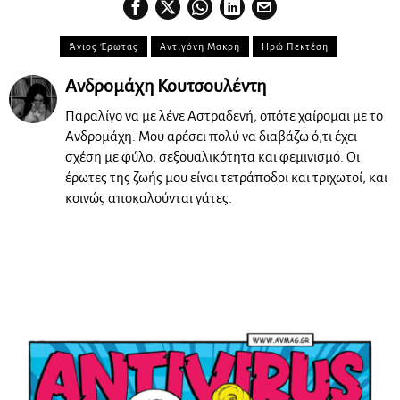
Άγιος Έρωτας
Αντιγόνη Μακρή
Ηρώ Πεκτέση
Ανδρομάχη Κουτσουλέντη
Παραλίγο να με λένε Αστραδενή, οπότε χαίρομαι με το
Ανδρομάχη. Μου αρέσει πολύ να διαβάζω ό,τι έχει
σχέση με φύλο, σεξουαλικότητα και φεμινισμό. Οι
έρωτες της ζωής μου είναι τετράποδοι και τριχωτοί, και
κοινώς αποκαλούνται γάτες.