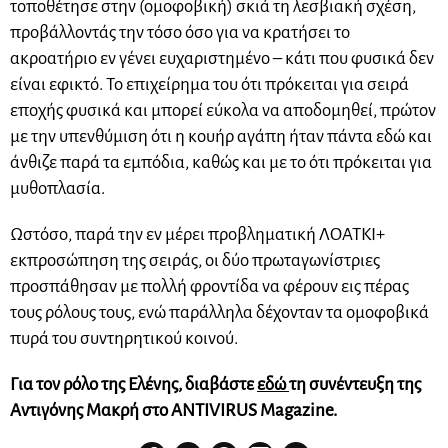
τοποθέτησε στην (ομοφοβική) σκιά τη λεσβιακή σχέση,
προβάλλοντάς την τόσο όσο για να κρατήσει το
ακροατήριο εν γένει ευχαριστημένο – κάτι που φυσικά δεν
είναι εφικτό. Το επιχείρημα του ότι πρόκειται για σειρά
εποχής φυσικά και μπορεί εύκολα να αποδομηθεί, πρώτον
με την υπενθύμιση ότι η κουήρ αγάπη ήταν πάντα εδώ και
άνθιζε παρά τα εμπόδια, καθώς και με το ότι πρόκειται για
μυθοπλασία.
Ωστόσο, παρά την εν μέρει προβληματική ΛΟΑΤΚΙ+
εκπροσώπηση της σειράς, οι δύο πρωταγωνίστριες
προσπάθησαν με πολλή φροντίδα να φέρουν εις πέρας
τους ρόλους τους, ενώ παράλληλα δέχονταν τα ομοφοβικά
πυρά του συντηρητικού κοινού.
Για τον ρόλο της Ελένης, διαβάστε
εδώ
τη συνέντευξη της
Αντιγόνης Μακρή στο ANTIVIRUS Magazine.