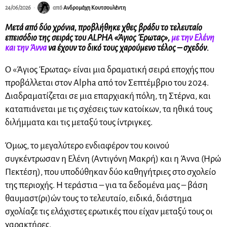
24/06/2026
από
Ανδρομάχη Κουτσουλέντη
Μετά από δύο χρόνια, προβλήθηκε χθες βράδυ το τελευταίο
επεισόδιο της σειράς του ALPHA «Άγιος Έρωτας»,
με την Ελένη
και την Άννα
να έχουν το δικό τους χαρούμενο τέλος – σχεδόν.
Ο «Άγιος Έρωτας» είναι μια δραματική σειρά εποχής που
προβάλλεται στον Alpha από τον Σεπτέμβριο του 2024.
Διαδραματίζεται σε μια επαρχιακή πόλη, τη Στέρνα, και
καταπιάνεται με τις σχέσεις των κατοίκων, τα ηθικά τους
διλήμματα και τις μεταξύ τους ίντριγκες.
Όμως, το μεγαλύτερο ενδιαφέρον του κοινού
συγκέντρωσαν η Ελένη (Αντιγόνη Μακρή) και η Άννα (Ηρώ
Πεκτέση), που υποδύθηκαν δύο καθηγήτριες στο σχολείο
της περιοχής. Η τεράστια – για τα δεδομένα μας – βάση
θαυμαστ(ρι)ών τους το τελευταίο, ειδικά, διάστημα
σχολίαζε τις ελάχιστες ερωτικές που είχαν μεταξύ τους οι
χαρακτήρες.