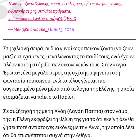
Τέλος ορίτζιναλ Χιλιανης σειράς vs τέλος ομοφοβικης και μυσογινικης
ελληνικής σειρας. Απλά τα πράγματα.
#elenianna
pic.twitter.com/4i0CfgPSoX
— Mar (@marilouka_)
June 23, 2026
Στη χιλιανή σειρά, οι δύο γυναίκες απεικονίζονται να ζουν
μαζί ευτυχισμένες, μεγαλώνοντας το παιδί τους, ενώ έχουν
πλέον και τη στήριξη των οικογενειών τους. Στον «Άγιο
Έρωτα», ένα μεγάλο μέρος της σχέσης αφήνεται στη
φαντασία του κοινού, ενώ το τέλος γίνεται πιο
συγκεκριμένο μόνο μέσα από τα λόγια της Ελένης, η οποία
ετοιμάζεται να πάει στο Παρίσι.
Σε συζήτησή της με τη Χλόη (Δανάη Παππά) στον γάμο
της, η Ελένη εκφράζει τη θλίψη της για το ότι εκείνη δεν θα
ζήσει ποτέ αντίστοιχες εικόνες με την Άννα, την οποία λέει
ότι θα επισκέπτεται συχνά στην Αθήνα.