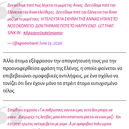
Δεν μάθαμε ποτέ πως λέγεται το μωρό της Άννας. Δεν είδαμε ποτέ την
Ελένη και την Άννα ελεύθερες. Δεν είδαμε ποτέ την Ελένη και την Άννα
μαζί με το μωρό τους. Η ΤΕΛΕΥΤΑΊΑ ΣΚΗΝΗ ΤΗΣ ΑΝΝΑΣ ΗΤΑΝ ΣΤΟ
ΝΟΣΟΚΟΜΕΊΟ. ΔΕΝ ΠΗΡΑΜΕ ΠΟΤΕ ΤΟ HAPPY END . LET THAT
SINK IN..
#Agioserotas
#elenianna
— (@agioerotiara)
June 23, 2026
Άλλα άτομα εξέφρασαν την απογοήτευσή τους για την
προαναφερθείσα φράση της Ελένης, η οποία φαίνεται να
επιβεβαιώνει ομοφοβικές αντιλήψεις, με ένα σχόλιο να
τονίζει ότι δεν έχουν μόνο τα στρέιτ άτομα ευτυχισμένο
τέλος.
Ειπώθηκε η φραση « Για ανθρωπους σαν και εμας αυτο δεν μπορει να
γινει» . Διαχωρίςε τις λεσβίες μονο απο αποσταση γίνεται να ειναι μαζι . Και
ο στρεητ ερωτας ανταμειβεται με γαμο . Α ρε ομοφοβικε πολυ ωραια