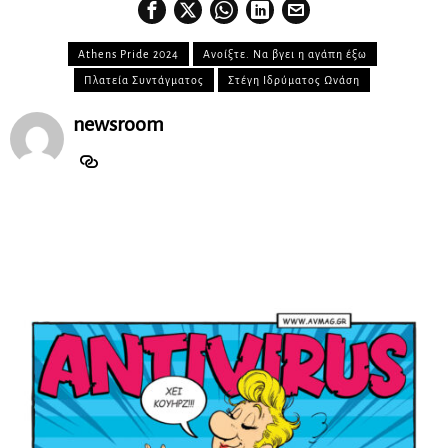
Athens Pride 2024
Ανοίξτε. Να βγει η αγάπη έξω
Πλατεία Συντάγματος
Στέγη Ιδρύματος Ωνάση
newsroom