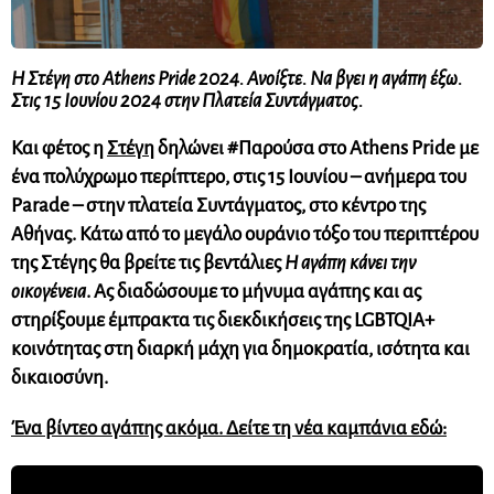
Η Στέγη στο Athens Pride 2024. Ανοίξτε. Να βγει η αγάπη έξω.
Στις 15 Ιουνίου 2024 στην Πλατεία Συντάγματος.
Και φέτος η
Στέγη
δηλώνει #Παρούσα στο Athens Pride με
ένα πολύχρωμο περίπτερο, στις 15 Ιουνίου – ανήμερα του
Parade – στην πλατεία Συντάγματος, στο κέντρο της
Αθήνας. Κάτω από το μεγάλο ουράνιο τόξο του περιπτέρου
της Στέγης θα βρείτε τις βεντάλιες
Η αγάπη κάνει την
οικογένεια
. Ας διαδώσουμε το μήνυμα αγάπης και ας
στηρίξουμε έμπρακτα τις διεκδικήσεις της LGBTQIΑ+
κοινότητας στη διαρκή μάχη για δημοκρατία, ισότητα και
δικαιοσύνη.
Ένα βίντεο αγάπης ακόμα. Δείτε τη νέα καμπάνια εδώ: