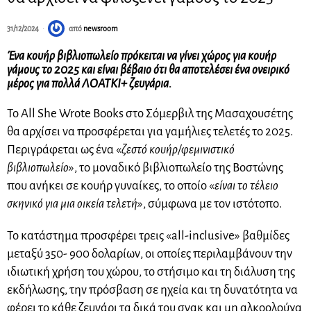
31/12/2024
από
newsroom
Ένα κουήρ βιβλιοπωλείο πρόκειται να γίνει χώρος για κουήρ
γάμους το 2025 και είναι βέβαιο ότι θα αποτελέσει ένα ονειρικό
μέρος για πολλά ΛΟΑΤΚΙ+ ζευγάρια.
Το All She Wrote Books στο Σόμερβιλ της Μασαχουσέτης
θα αρχίσει να προσφέρεται για γαμήλιες τελετές το 2025.
Περιγράφεται ως ένα «
ζεστό κουήρ/φεμινιστικό
βιβλιοπωλείο
», το μοναδικό βιβλιοπωλείο της Βοστώνης
που ανήκει σε κουήρ γυναίκες, το οποίο «
είναι το τέλειο
σκηνικό για μια οικεία τελετή
», σύμφωνα με τον ιστότοπο.
Το κατάστημα προσφέρει τρεις «all-inclusive» βαθμίδες
μεταξύ 350- 900 δολαρίων, οι οποίες περιλαμβάνουν την
ιδιωτική χρήση του χώρου, το στήσιμο και τη διάλυση της
εκδήλωσης, την πρόσβαση σε ηχεία και τη δυνατότητα να
φέρει το κάθε ζευγάρι τα δικά του σνακ και μη αλκοολούχα