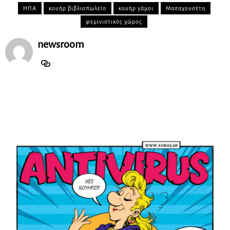
ΗΠΑ
κουήρ βιβλιοπωλείο
κουήρ γάμοι
Μασαχουσέτη
φεμινιστικός χώρος
newsroom