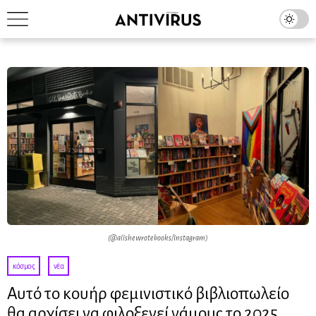
(@allshewrotebooks/Instagram)
κόσμος
·
νέα
Αυτό το κουήρ φεμινιστικό βιβλιοπωλείο
θα αρχίσει να φιλοξενεί γάμους το 2025