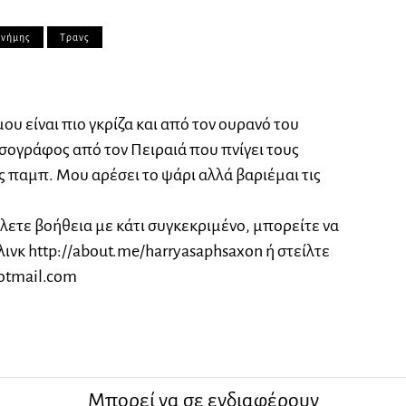
μνήμης
Τρανς
 μου είναι πιο γκρίζα και από τον ουρανό του
σογράφος από τον Πειραιά που πνίγει τους
ς παμπ. Μου αρέσει το ψάρι αλλά βαριέμαι τις
έλετε βοήθεια με κάτι συγκεκριμένο, μπορείτε να
λινκ http://about.me/harryasaphsaxon ή στείλτε
otmail.com
Μπορεί να σε ενδιαφέρουν