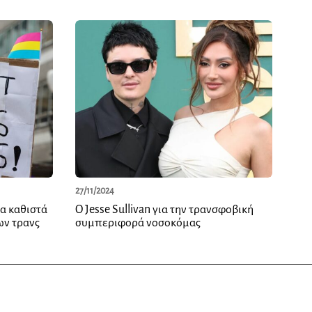
27/11/2024
α καθιστά
Ο Jesse Sullivan για την τρανσφοβική
ων τρανς
συμπεριφορά νοσοκόμας