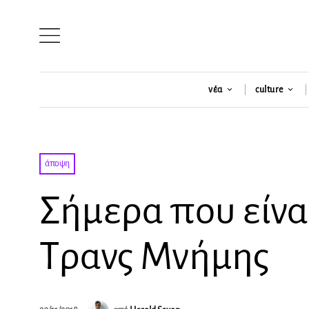
νέα
culture
άποψη
Σήμερα που είνα
Τρανς Μνήμης