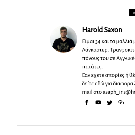
Harold Saxon
Είμαι 34 και τα μαλλιά
Λάνκαστερ. Τρανς σκιτ
πόνους του σε Αγγλικέ
πατάτες.
Εαν εχετε απορίες ή θ
δείτε εδώ για διάφορα 
mail στο
asaph_ins@h