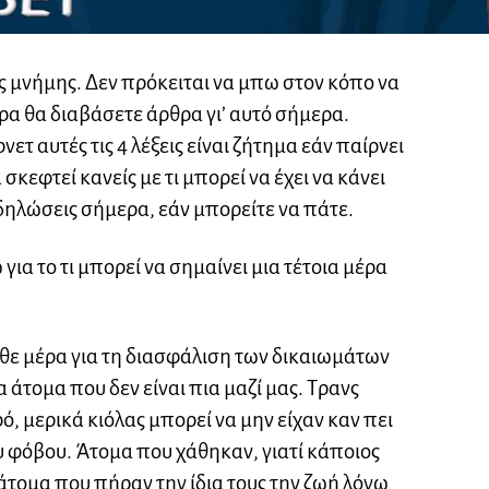
ς μνήμης. Δεν πρόκειται να μπω στον κόπο να
υρα θα διαβάσετε άρθρα γι’ αυτό σήμερα.
ρνετ αυτές τις 4 λέξεις είναι ζήτημα εάν παίρνει
σκεφτεί κανείς με τι μπορεί να έχει να κάνει
κδηλώσεις σήμερα, εάν μπορείτε να πάτε.
ια το τι μπορεί να σημαίνει μια τέτοια μέρα
θε μέρα για τη διασφάλιση των δικαιωμάτων
 άτομα που δεν είναι πια μαζί μας. Τρανς
, μερικά κιόλας μπορεί να μην είχαν καν πει
υ φόβου. Άτομα που χάθηκαν, γιατί κάποιος
ς άτομα που πήραν την ίδια τους την ζωή λόγω