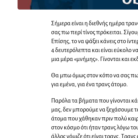
Σήμερα είναι η διεθνής ημέρα τραν
σας πω περί τίνος πρόκειται. Σίγο
Επίσης, το να ψάξει κάνεις στο ίντε
4 δευτερόλεπτα και είναι εύκολο να 
μια μέρα «μνήμης». Γίνονται και ε
Θα μπω όμως στον κόπο να σας πω γ
για εμένα, για ένα τρανς άτομο.
Παρόλα τα βήματα που γίνονται κά
μας, δεν μπορούμε να ξεχάσουμε τα
άτομα που χάθηκαν πριν πολύ καιρό
στον κόσμο ότι ήταν τρανς λόγω το
άλλος νόμιζε ότι είναι τρανς. Τραν