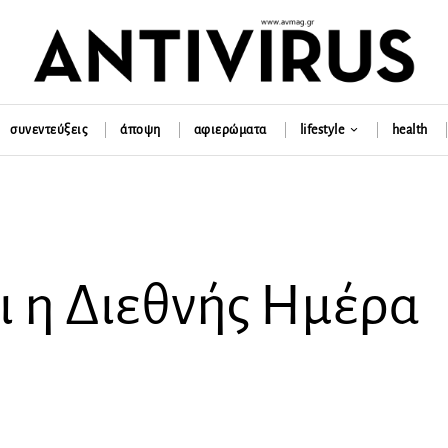
συνεντεύξεις
άποψη
αφιερώματα
lifestyle
health
ι η Διεθνής Ημέρα