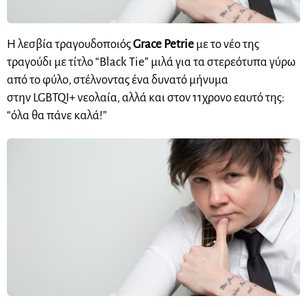
Η λεσβία τραγουδοποιός
Grace Petrie
με το νέο της
τραγούδι με τίτλο “Black Tie” μιλά για τα στερεότυπα γύρω
από το φύλο, στέλνοντας ένα δυνατό μήνυμα
στην LGBTQI+ νεολαία, αλλά και στον 11χρονο εαυτό της:
“όλα θα πάνε καλά!”