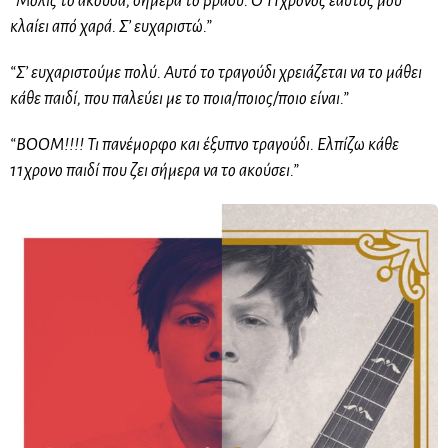
“Μόλις το άκουσα, σήμερα το βράδυ. Ο 11χρονος εαυτός μου
κλαίει από χαρά. Σ’ ευχαριστώ.”
“Σ’ ευχαριστούμε πολύ. Αυτό το τραγούδι χρειάζεται να το μάθει
κάθε παιδί, που παλεύει με το ποια/ποιος/ποιο είναι.”
“BOOM!!!! Τι πανέμορφο και έξυπνο τραγούδι. Ελπίζω κάθε
11χρονο παιδί που ζει σήμερα να το ακούσει.”