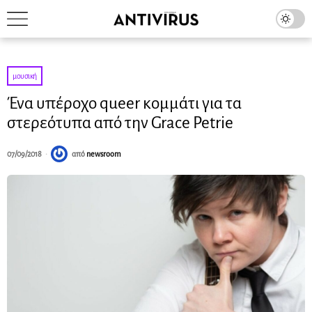
μουσική
Ένα υπέροχο queer κομμάτι για τα
στερεότυπα από την Grace Petrie
07/09/2018
από
newsroom