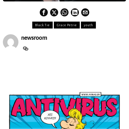
Black Tie
Grace Petrie
youth
newsroom