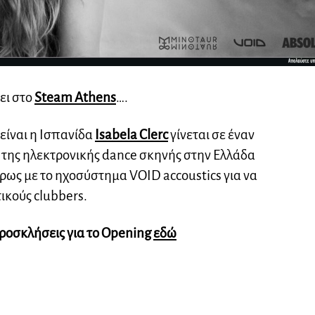
ει στο
Steam Athens
….
είναι η Ισπανίδα
Isabela Clerc
γίνεται σε έναν
 της ηλεκτρονικής dance σκηνής στην Ελλάδα
ήρως με το ηχοσύστημα VOID accoustics για να
ικούς clubbers.
προσκλήσεις για το Opening
εδώ