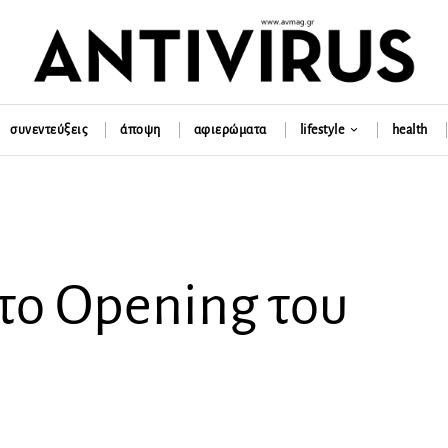
συνεντεύξεις
άποψη
αφιερώματα
lifestyle
health
στο Opening του