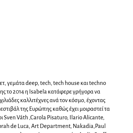
σετ, γεμάτα deep, tech, tech house και techno
της το 2014 η Isabela κατάφερε γρήγορα να
χιλιάδες καλλιτέχνες ανά τον κόσμο, έχοντας
φεστιβάλ της Ευρώπης καθώς έχει μοιραστεί τα
Sven Váth ,Carola Pisaturo, Ilario Alicante,
borah de Luca, Art Department, Nakadia,Paul