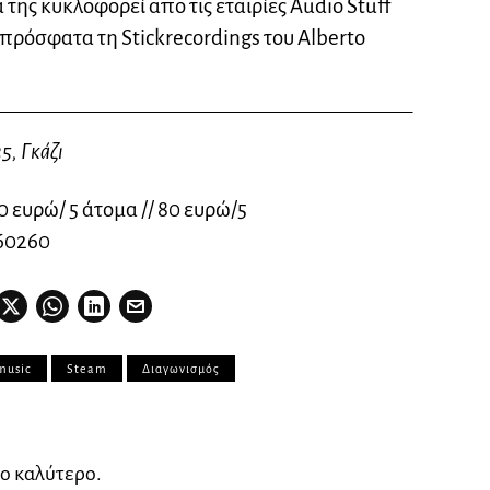
 της κυκλοφορεί απο τις εταιρίες Audio Stuff
ο πρόσφατα τη Stickrecordings του Alberto
5, Γκάζι
 ευρώ/ 5 άτομα // 80 ευρώ/5
60260
music
Steam
Διαγωνισμός
ο καλύτερο.