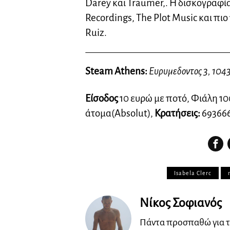
Darey και Traumer,. Η δισκογραφία
Recordings, The Plot Music και πι
Ruiz.
Steam Athens:
Ευρυμεδοντος 3, 1043
Είσοδος
10 ευρώ με ποτό, Φιάλη 100
άτομα(Absolut),
Κρατήσεις:
69366
Isabela Clerc
Νίκος Σοφιανός
Πάντα προσπαθώ για τ