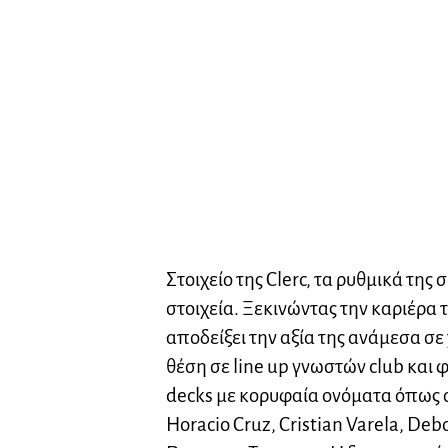
Στοιχείο της Clerc, τα ρυθμικά της 
στοιχεία. Ξεκινώντας την καριέρα 
αποδείξει την αξία της ανάμεσα σε 
θέση σε line up γνωστών club και 
decks με κορυφαία ονόματα όπως οι 
Horacio Cruz, Cristian Varela, De