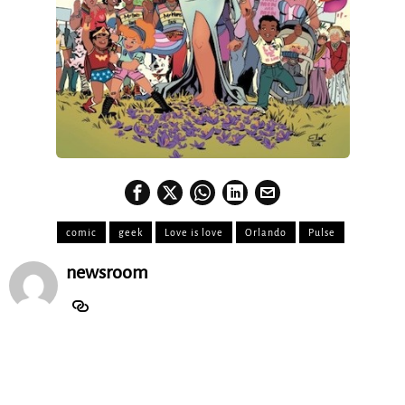
comic
geek
Love is love
Orlando
Pulse
newsroom