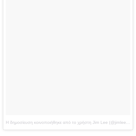
Η δημοσίευση κοινοποιήθηκε από το χρήστη Jim Lee (@jimleeart)
σ