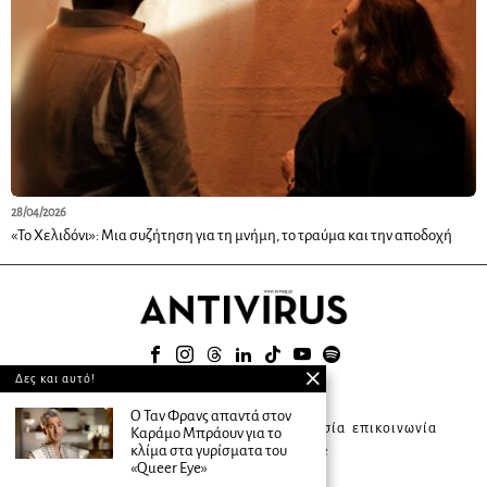
28/04/2026
«Το Χελιδόνι»: Μια συζήτηση για τη μνήμη, το τραύμα και την αποδοχή
Δες και αυτό!
© 2025
Ο Ταν Φρανς απαντά στον
about ANTIVIRUS
συνδρομητική υπηρεσία
επικοινωνία
Καράμο Μπράουν για το
κλίμα στα γυρίσματα του
διαφήμιση
terms of use
«Queer Eye»