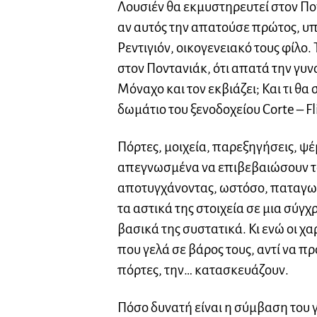
Λουσιέν θα εκμυστηρευτεί στον Πο
αν αυτός την απατούσε πρώτος, υπ
Ρεντιγιόν, οικογενειακό τους φίλο.
στον Ποντανιάκ, ότι απατά την γυν
Μόναχο και τον εκβιάζει; Και τι θα 
δωμάτιο του ξενοδοχείου Corte – Fli
Πόρτες, μοιχεία, παρεξηγήσεις, 
απεγνωσμένα να επιβεβαιώσουν το
αποτυγχάνοντας, ωστόσο, παταγω
τα αστικά της στοιχεία σε μια σύ
βασικά της συστατικά. Κι ενώ οι χ
που γελά σε βάρος τους, αντί να π
πόρτες, την… κατασκευάζουν.
Πόσο δυνατή είναι η σύμβαση του 