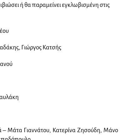
πιβιώσει ή θα παραμείνει εγκλωβισμένη στις
έου
αδάκης, Γιώργος Κατσής
μανού
Παυλάκη
ά – Μάτα Γιαννάτου, Κατερίνα Ζησούδη, Μάνο
Παπαδόπουλο