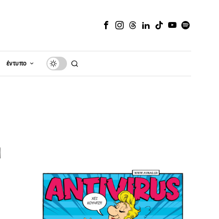
έντυπο
m