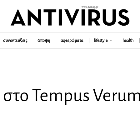
συνεντεύξεις
άποψη
αφιερώματα
lifestyle
health
ί στο Tempus Veru