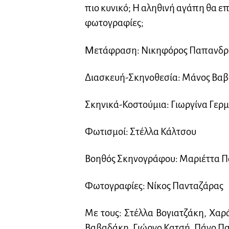
πιο κυνικό; Η αληθινή αγάπη θα ε
φωτογραφίες;
Μ
ετάφραση: Νικηφόρος Παπανδρ
Διασκευή-Σκηνοθεσία: Μάνος Βαβ
Σκηνικά-Κοστούμια: Γιωργίνα Γερ
Φωτισμοί: Στέλλα Κάλτσου
Βοηθός Σκηνογράφου: Μαριέττα 
Φωτογραφίες: Νίκος Πανταζάρας
Με τους: Στέλλα Βογιατζάκη, Χαρ
Βαβαδάκη, Γιώργο Κατσή, Πάνο 