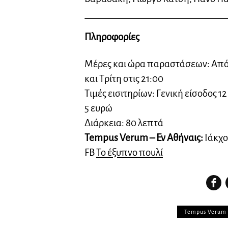
Πληροφορίες
Μέρες και ώρα παραστάσεων
:
A
πό
και Τρίτη στις 21:00
Τιμές εισιτηρίων: Γενική είσοδος 1
5 ευρώ
Διάρκεια: 80 λεπτά
Tempus Verum – Εν Αθήναις:
Ιάκχου
FB
Το
έξυπνο πουλί
Tempus Verum 