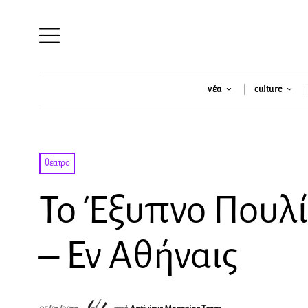
νέα
culture
θέατρο
Το Έξυπνο Πουλ
– Εν Αθήναις