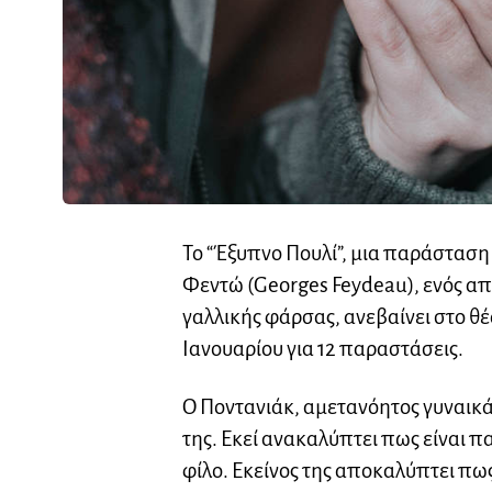
Το “Έξυπνο Πουλί”, μια παράστασ
Φεντώ (Georges Feydeau), ενός α
γαλλικής φάρσας, ανεβαίνει στο θ
Ιανουαρίου για 12 παραστάσεις.
Ο Ποντανιάκ, αμετανόητος γυναικάς
της. Εκεί ανακαλύπτει πως είναι π
φίλο. Εκείνος της αποκαλύπτει πως