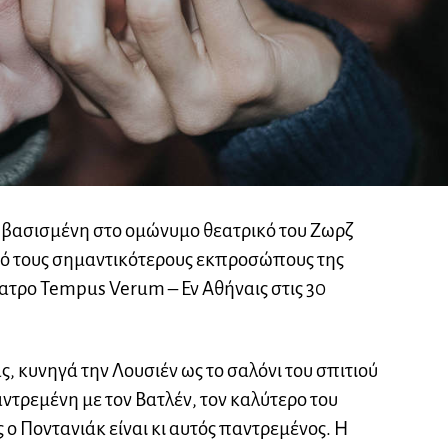
η βασισμένη στο ομώνυμο θεατρικό του Ζωρζ
πό τους σημαντικότερους εκπροσώπους της
έατρο Tempus Verum – Εν Αθήναις στις 30
, κυνηγά την Λουσιέν ως το σαλόνι του σπιτιού
αντρεμένη με τον Βατλέν, τον καλύτερο του
 ο Ποντανιάκ είναι κι αυτός παντρεμένος. Η