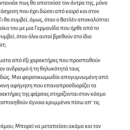
ντανιάκ πως θα απατούσε τον άντρα της, μόνο
όσχεση που έχει δώσει από καιρό και στον
 Τι θα συμβεί, όμως, όταν ο Βατλέν αποκαλύπτει
αίκα του με μια Γερμανίδα που ήρθε από το
συμβεί, όταν όλοι αυτοί βρεθούν στο ίδιο
rt;
ψέματα από έξι χαρακτήρες που προσπαθούν
ν ανδρισμό ή τη θηλυκότητά τους
δώς. Μι
α φαρσοκωμωδία απογυμνωμένη από
γχρονη αφήγηση που επαναπροσδιορίζει τα
αρακτήρες της φάρσας στηρίζονται στον κόσμο
ροσποιηθούν άγνοια κρυμμένοι πίσω απ’ τις
γάμου; Μπορεί να μεταπείσει ακόμα και τον