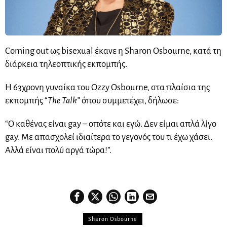
Coming out ως bisexual έκανε η Sharon Osbourne, κατά τη
διάρκεια τηλεοπτικής εκπομπής.
Η 63χρονη γυναίκα του Ozzy Osbourne, στα πλαίσια της
εκπομπής “
The Talk”
όπου συμμετέχει, δήλωσε:
“Ο καθένας είναι gay – οπότε και εγώ. Δεν είμαι απλά λίγο
gay. Με απασχολεί ιδιαίτερα το γεγονός του τι έχω χάσει.
Αλλά είναι πολύ αργά τώρα!”.
Sharon Osbourne