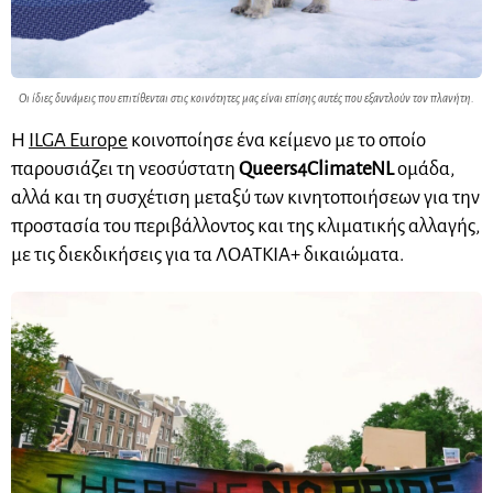
Οι ίδιες δυνάμεις που επιτίθενται στις κοινότητες μας είναι επίσης αυτές που εξαντλούν τον πλανήτη.
Η
ILGA
Europe
κοινοποίησε ένα κείμενο με το οποίο
παρουσιάζει τη νεοσύστατη
Queers4ClimateNL
ομάδα,
αλλά και
τη συσχέτιση μεταξύ των κινητοποιήσεων για την
προστασία του περιβάλλοντος και της κλιματικής αλλαγής,
με τις διεκδικήσεις για τα
ΛΟΑΤΚΙΑ+
δικαιώματα.