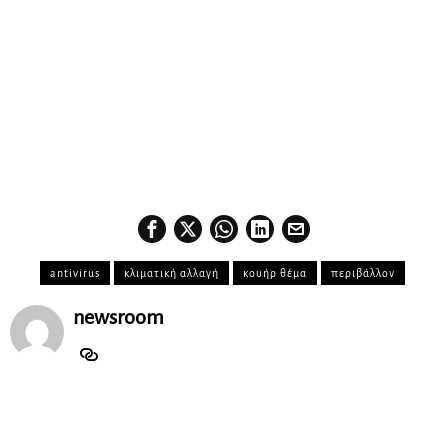
antivirus
κλιματική αλλαγή
κουήρ θέμα
περιβάλλον
newsroom