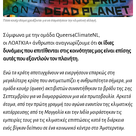
Πόσα κουήρ άτομα χρειάζονται για να σταματήσουν την κλιματική αλλαγή;
Σύμφωνα με την ομάδα
Queers4ClimateNL
,
οι
ΛΟΑΤΚΙΑ+
άνθρωποι αναγνωρίζουμε ότι
οι ίδιες
δυνάμεις που επιτίθενται στις κοινότητες μας είναι επίσης
αυτές που εξαντλούν τον πλανήτη.
Ενώ τα κράτη αποτυγχάνουν να ενεργήσουν επαρκώς στη
μεγαλύτερη κρίση που αντιμετωπίζει η ανθρωπότητα σήμερα, μια
ομάδα
κουήρ
(queer) ακτιβιστών συναντήθηκαν το βράδυ της 2ης
Σεπτεμβρίου για να διαμορφώσουν μια νέα πρωτοβουλία. Αρκετά
άτομα, από την πρώτη γραμμή του αγώνα εναντίον της κλιματικής
κατάρρευσης από τη Μογγολία και την Ινδία μοιράστηκαν τις
εμπειρίες τους για τις κλιματικές επιπτώσεις κατά τη διάρκεια
ενός
βίγκαν
δείπνου σε ένα κοινωνικό κέντρο στο Άμστερνταμ.