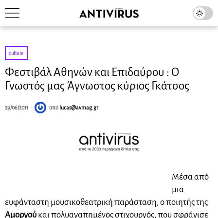
culture
Φεστιβάλ Αθηνών και Επιδαύρου : Ο
Γνωστός μας Άγνωστος κύριος Γκάτσος
29/06/2011
από
lucas@avmag.gr
Μέσα από
μια
ευφάνταστη μουσικοθεατρική παράσταση, ο ποιητής της
Αμοργού
και πολυαγαπημένος στιχουργός, που σφράγισε