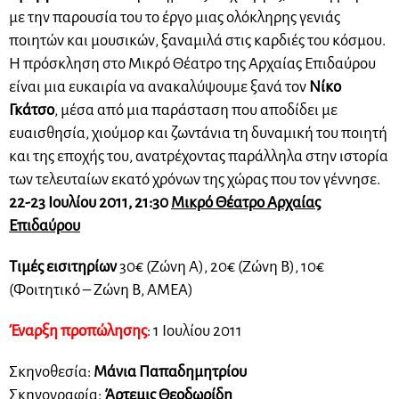
με την παρουσία του το έργο μιας ολόκληρης γενιάς
ποιητών και μουσικών, ξαναμιλά στις καρδιές του κόσμου.
Η πρόσκληση στο Μικρό Θέατρο της Αρχαίας Επιδαύρου
είναι μια ευκαιρία να ανακαλύψουμε ξανά τον
Νίκο
Γκάτσο
, μέσα από μια παράσταση που αποδίδει με
ευαισθησία, χιούμορ και ζωντάνια τη δυναμική του ποιητή
και της εποχής του, ανατρέχοντας παράλληλα στην ιστορία
των τελευταίων εκατό χρόνων της χώρας που τον γέννησε.
22-23 Ιουλίου 2011, 21:30
Μικρό Θέατρο Αρχαίας
Επιδαύρου
Τιμές εισιτηρίων
30€ (Ζώνη Α), 20€ (Ζώνη Β), 10€
(Φοιτητικό – Ζώνη Β, ΑΜΕΑ)
Έναρξη προπώλησης
: 1 Ιουλίου 2011
Σκηνοθεσία:
Μάνια Παπαδημητρίου
Σκηνογραφία:
Άρτεμις Θεοδωρίδη