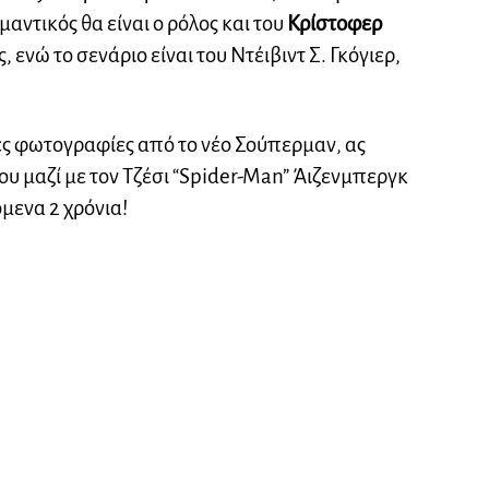
ντικός θα είναι ο ρόλος και του
Κρίστοφερ
 ενώ το σενάριο είναι του Ντέιβιντ Σ. Γκόγιερ,
ς φωτογραφίες από το νέο Σούπερμαν, ας
που μαζί με τον Τζέσι “Spider-Man” Άιζενμπεργκ
μενα 2 χρόνια!