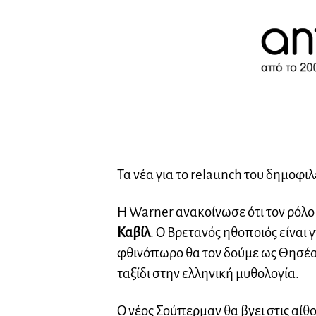
Τα νέα για το relaunch του δημοφ
Η Warner ανακοίνωσε ότι τον ρόλο
Καβίλ
. Ο Βρετανός ηθοποιός είναι
φθινόπωρο θα τον δούμε ως Θησέ
ταξίδι στην ελληνική μυθολογία.
Ο νέος Σούπερμαν θα βγει στις αίθ