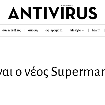
συνεντεύξεις
άποψη
αφιερώματα
lifestyle
health
ναι ο νέος Superma