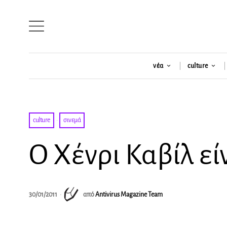
νέα
culture
culture
·
σινεμά
Ο Χένρι Καβίλ εί
30/01/2011
από
Antivirus Magazine Team