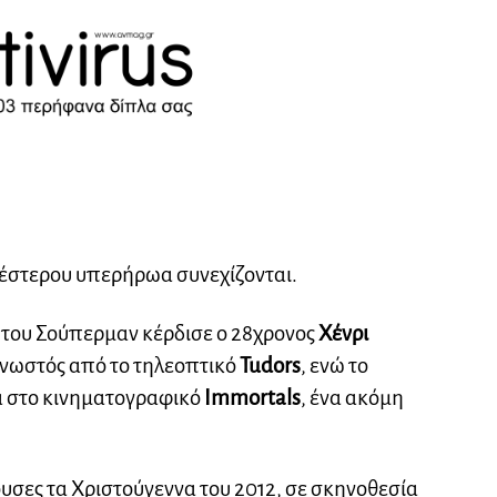
ιλέστερου υπερήρωα συνεχίζονται.
 του Σούπερμαν κέρδισε ο 28χρονος
Χένρι
 γνωστός από το τηλεοπτικό
Tudors
, ενώ το
α στο κινηματογραφικό
Immortals
, ένα ακόμη
ουσες τα Χριστούγεννα του 2012, σε σκηνοθεσία