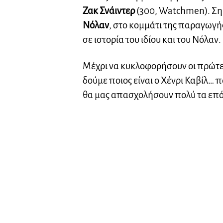
Ζακ Σνάιντερ
(300, Watchmen). Σημα
Νόλαν
, στο κομμάτι της παραγωγής,
σε ιστορία του ιδίου και του Νόλαν.
Μέχρι να κυκλοφορήσουν οι πρώτε
δούμε ποιος είναι ο Χένρι Καβίλ… 
θα μας απασχολήσουν πολύ τα επό