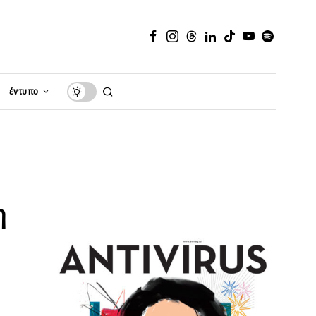
έντυπο
n