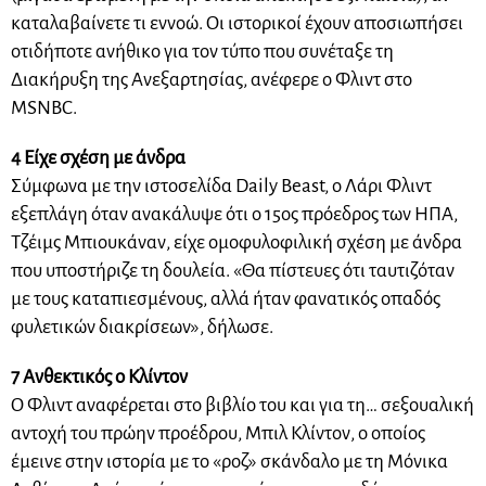
καταλαβαίνετε τι εννοώ. Οι ιστορικοί έχουν αποσιωπήσει
οτιδήποτε ανήθικο για τον τύπο που συνέταξε τη
Διακήρυξη της Ανεξαρτησίας, ανέφερε ο Φλιντ στο
MSNBC.
4 Είχε σχέση με άνδρα
Σύμφωνα με την ιστοσελίδα Daily Beast, ο Λάρι Φλιντ
εξεπλάγη όταν ανακάλυψε ότι ο 15ος πρόεδρος των ΗΠΑ,
Τζέιμς Μπιουκάναν, είχε ομοφυλοφιλική σχέση με άνδρα
που υποστήριζε τη δουλεία. «Θα πίστευες ότι ταυτιζόταν
με τους καταπιεσμένους, αλλά ήταν φανατικός οπαδός
φυλετικών διακρίσεων», δήλωσε.
7 Ανθεκτικός ο Κλίντον
Ο Φλιντ αναφέρεται στο βιβλίο του και για τη… σεξουαλική
αντοχή του πρώην προέδρου, Μπιλ Κλίντον, ο οποίος
έμεινε στην ιστορία με το «ροζ» σκάνδαλο με τη Μόνικα