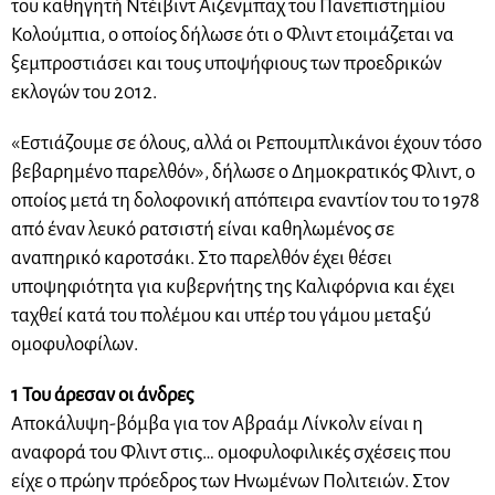
του καθηγητή Ντέιβιντ Αϊζενμπαχ του Πανεπιστημίου
Κολούμπια, ο οποίος δήλωσε ότι ο Φλιντ ετοιμάζεται να
ξεμπροστιάσει και τους υποψήφιους των προεδρικών
εκλογών του 2012.
«Εστιάζουμε σε όλους, αλλά οι Ρεπουμπλικάνοι έχουν τόσο
βεβαρημένο παρελθόν», δήλωσε ο Δημοκρατικός Φλιντ, ο
οποίος μετά τη δολοφονική απόπειρα εναντίον του το 1978
από έναν λευκό ρατσιστή είναι καθηλωμένος σε
αναπηρικό καροτσάκι. Στο παρελθόν έχει θέσει
υποψηφιότητα για κυβερνήτης της Καλιφόρνια και έχει
ταχθεί κατά του πολέμου και υπέρ του γάμου μεταξύ
ομοφυλοφίλων.
1 Του άρεσαν οι άνδρες
Αποκάλυψη-βόμβα για τον Αβραάμ Λίνκολν είναι η
αναφορά του Φλιντ στις… ομοφυλοφιλικές σχέσεις που
είχε ο πρώην πρόεδρος των Ηνωμένων Πολιτειών. Στον