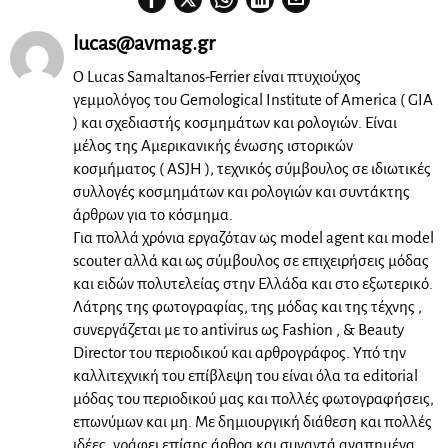
lucas@avmag.gr
Ο Lucas Samaltanos-Ferrier είναι πτυχιούχος
γεμμολόγος του Gemological Institute of America ( GIA
) και σχεδιαστής κοσμημάτων και ρολογιών. Είναι
μέλος της Αμερικανικής ένωσης ιστορικών
κοσμήματος ( ASJH ), τεχνικός σύμβουλος σε ιδιωτικές
συλλογές κοσμημάτων και ρολογιών και συντάκτης
άρθρων για το κόσμημα.
Για πολλά χρόνια εργαζόταν ως model agent και model
scouter αλλά και ως σύμβουλος σε επιχειρήσεις μόδας
και ειδών πολυτελείας στην Ελλάδα και στο εξωτερικό.
Λάτρης της φωτογραφίας, της μόδας και της τέχνης ,
συνεργάζεται με το antivirus ως Fashion , & Beauty
Director του περιοδικού και αρθρογράφος. Υπό την
καλλιτεχνική του επίβλεψη του είναι όλα τα editorial
μόδας του περιοδικού μας και πολλές φωτογραφήσεις,
επωνύμων και μη. Με δημιουργική διάθεση και πολλές
ιδέες, γράφει επίσης άρθρα και συναντά αγαπημένα