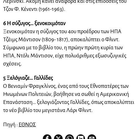
Λεβίνσκι. Ακόμη κάνει αναφορά και στις επιδόσεις του
Τζον Φ. Κένεντι (1961-1963).
6 Η σύζυγος… ξενοκοιμόταν
Ξενοκοιμόταν η σύζυγος του 4ου προέδρου των ΗΠΑ
Τζέιμς Μάντισον (1809- 1817), αποκαλύπτει ο Φλιντ.
Σύμφωνα με το βιβλίο του, η πρώην πρώτη κυρία των
ΗΠΑ, Ντόλι Μάντισον, είχε πολυάριθμες εξωσυζυγικές
σχέσεις.
5 Ξελόγιαζε… Γαλλίδες
Ο Βενιαμίν Φραγκλίνος, ένας από τους Εθνοπατέρες των
Ηνωμένων Πολιτειών, βοήθησε να σωθεί η Αμερικανική
Επανάσταση… ξελογιάζοντας Γαλλίδες, όπως αποκαλύπτει
το νέο βιβλίο του μεγιστάνα Λάρι Φλιντ.
Πηγή :
ΕΘΝΟΣ