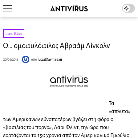
queer βιβλία
Ο… ομοφυλόφιλος Αβραάμ Λίνκολν
20/04/2011
από
lucas@avmag.gr
Τα
«άπλυτα»
των Αμερικανών εθνοπατέρων βγάζει στη φόρα ο
«βασιλιάς του πορνό», Λάρι Φλιντ, την ώρα που
εορτάζονται τα 150 χρόνια από τον Αμερικανικό Εμφύλιο.