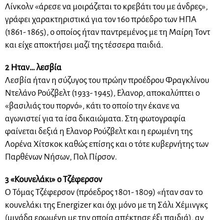
Λίνκολν «άρεσε να μοιράζεται το κρεβάτι του με άνδρες»,
γράφει χαρακτηριστικά για τον 16ο πρόεδρο των ΗΠΑ
(1861- 1865), ο οποίος ήταν παντρεμένος με τη Μαίρη Τοντ
και είχε αποκτήσει μαζί της τέσσερα παιδιά.
2 Ηταν… λεσβία
Λεσβία ήταν η σύζυγος του πρώην προέδρου Φραγκλίνου
Ντελάνο Ρούζβελτ (1933- 1945), Ελανορ, αποκαλύπτει ο
«βασιλιάς του πορνό», κάτι το οποίο την έκανε να
αγωνιστεί για τα ίσα δικαιώματα. Στη φωτογραφία
φαίνεται δεξιά η Ελανορ Ρούζβελτ και η ερωμένη της
Λορένα Χίτσκοκ καθώς επίσης και ο τότε κυβερνήτης των
Παρθένων Νήσων, Πολ Πίρσον.
3 «Κουνελάκι» ο Τζέφερσον
Ο Τόμας Τζέφερσον (πρόεδρος 1801- 1809) «ήταν σαν το
κουνελάκι της Energizer και όχι μόνο με τη Σάλι Χέμινγκς
(μιγάδα ερωμένη με την οποία απέκτησε έξι παιδιά), αν