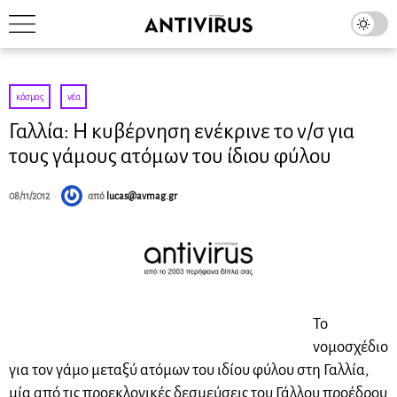
κόσμος
·
νέα
Γαλλία: Η κυβέρνηση ενέκρινε το ν/σ για
τους γάμους ατόμων του ίδιου φύλου
08/11/2012
από
lucas@avmag.gr
Το
νομοσχέδιο
για τον γάμο μεταξύ ατόμων του ιδίου φύλου στη Γαλλία,
μία από τις προεκλογικές δεσμεύσεις του Γάλλου προέδρου