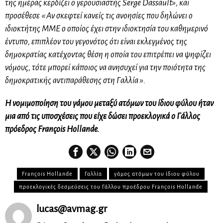
της ημέρας κερδίζει ο γερουσιαστής Serge Dassault», και
προσέθεσε « Αν σκεφτεί κανείς τις ανοησίες που δηλώνει ο
ιδιοκτήτης ΜΜΕ ο οποίος έχει στην ιδιοκτησία του καθημερινό
έντυπο, επιπλέον του γεγονότος ότι είναι εκλεγμένος της
δημοκρατίας κατέχοντας θέση η οποία του επιτρέπει να ψηφίζει
νόμους, τότε μπορεί κάποιος να ανησυχεί για την ποιότητα της
δημοκρατικής αντιπαράθεσης στη Γαλλία ».
Η νομιμοποίηση του γάμου μεταξύ ατόμων του ίδιου φύλου ήταν
μια από τις υποσχέσεις που είχε δώσει προεκλογικά ο Γάλλος
πρόεδρος François Hollande.
François Hollande
Γαλλία
γάμος ατόμων του ίδιου φύλου
προεκλογικές δεσμεύσεις του Γάλλου προέδρου François Hollande
lucas@avmag.gr