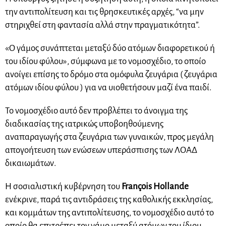
την αντιπολίτευση και τις θρησκευτικές αρχές, “να μην
στηριχθεί στη φαντασία αλλά στην πραγματικότητα”.
«Ο γάμος συνάπτεται μεταξύ δύο ατόμων διαφορετικού ή
του ιδίου φύλου», σύμφωνα με το νομοσχέδιο, το οποίο
ανοίγει επίσης το δρόμο στα ομόφυλα ζευγάρια ( ζευγάρια
ατόμων ιδίου φύλου ) για να υιοθετήσουν μαζί ένα παιδί.
Το νομοσχέδιο αυτό δεν προβλέπει το άνοιγμα της
διαδικασίας της ιατρικώς υποβοηθούμενης
αναπαραγωγής στα ζευγάρια των γυναικών, προς μεγάλη
απογοήτευση των ενώσεων υπεράσπισης των ΛΟΑΔ
δικαιωμάτων.
Η σοσιαλιστική κυβέρνηση του
François Hollande
ενέκρινε, παρά τις αντιδράσεις της καθολικής εκκλησίας,
και κομμάτων της αντιπολίτευσης, το νομοσχέδιο αυτό το
οποίο θα επιτρέπει τον γάμο μεταξύ ατόμων του ίδιου