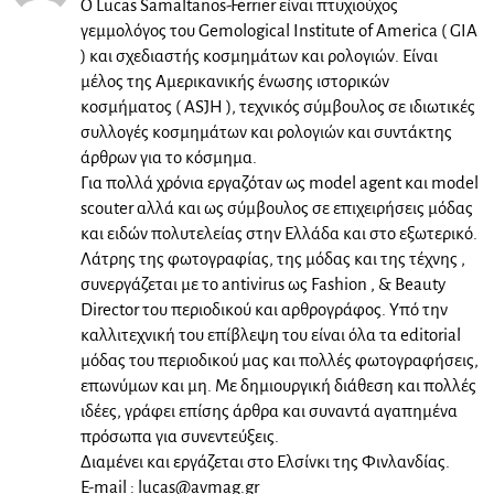
Ο Lucas Samaltanos-Ferrier είναι πτυχιούχος
γεμμολόγος του Gemological Institute of America ( GIA
) και σχεδιαστής κοσμημάτων και ρολογιών. Είναι
μέλος της Αμερικανικής ένωσης ιστορικών
κοσμήματος ( ASJH ), τεχνικός σύμβουλος σε ιδιωτικές
συλλογές κοσμημάτων και ρολογιών και συντάκτης
άρθρων για το κόσμημα.
Για πολλά χρόνια εργαζόταν ως model agent και model
scouter αλλά και ως σύμβουλος σε επιχειρήσεις μόδας
και ειδών πολυτελείας στην Ελλάδα και στο εξωτερικό.
Λάτρης της φωτογραφίας, της μόδας και της τέχνης ,
συνεργάζεται με το antivirus ως Fashion , & Beauty
Director του περιοδικού και αρθρογράφος. Υπό την
καλλιτεχνική του επίβλεψη του είναι όλα τα editorial
μόδας του περιοδικού μας και πολλές φωτογραφήσεις,
επωνύμων και μη. Με δημιουργική διάθεση και πολλές
ιδέες, γράφει επίσης άρθρα και συναντά αγαπημένα
πρόσωπα για συνεντεύξεις.
Διαμένει και εργάζεται στο Ελσίνκι της Φινλανδίας.
E-mail :
lucas@avmag.gr