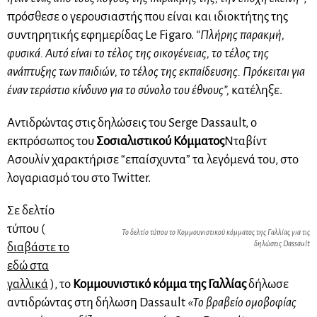
πρόσθεσε ο γερουσιαστής που είναι και ιδιοκτήτης της
συντηρητικής εφημερίδας Le Figaro.
“Πλήρης παρακμή,
φυσικά.
Αυτό είναι το τέλος της οικογένειας, το τέλος της
ανάπτυξης των παιδιών, το τέλος της εκπαίδευσης. Πρόκειται για
έναν τεράστιο κίνδυνο για το σύνολο του έθνους”,
κατέληξε.
Αντιδρώντας στις δηλώσεις του Serge Dassault, ο
εκπρόσωπος του
Σοσιαλιστικού Κόμματος
Νταβίντ
Ασουλίν χαρακτήρισε “επαίσχυντα” τα λεγόμενά του, στο
λογαριασμό του στο Twitter.
Σε δελτίο
τύπου (
Το δελτίο τύπου το Κομμουνιστικού κόμματος της Γαλλίας για τις
δηλώσεις Dassault
διαβάστε το
εδώ στα
γαλλικά
), το
Κομμουνιστικό κόμμα της Γαλλίας
δήλωσε
αντιδρώντας στη δήλωση Dassault
«Το βραβείο ομοβοφίας