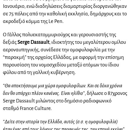
Ιανουάριο, ενώ διαδηλώσεις διαμαρτυρίας διοργανώθηκαν
σε 75 πόλεις από την καθολική εκκλησία, δημάρχους και το
ακροδεξιό κόμμα της Le Pen.
Ο Γάλλος πολυεκατομμυριούχος και γερουσιαστής της
δεξιάς
Serge Dassault
, ιδιοκτήτης του μεγαλύτερου ομίλου
αεροναυπηγικής, συνέδεσε την ομοφυλοφιλία με την
“παρακμή” της αρχαίας Ελλάδας, με αφορμή την επίσημη
παρουσίαση του νομοσχεδίου μεταξύ ατόμων του ίδιου
φύλου από τη γαλλική κυβέρνηση.
“Θα αποκτήσουμε μια χώρα ομοφυλοφίλων. Και σε δέκα χρόνια
δεν θα υπάρχει πλέον κανένας. Είναι ηλίθιο”
, δήλωσε ο 87χρονος
Serge Dassault μιλώντας στο δημόσιο ραδιοφωνικό
σταθμό France Culture.
“Δείτε στην ιστορία την Ελλάδα, αυτός (σ.σ. η ομοφυλοφιλία)
ήταν ένας από τους λόγους της παρακμής της, την εποχή εκείνη”
,