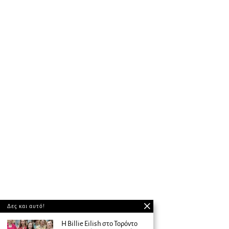
Δες και αυτό!
Η Billie Eilish στο Τορόντο