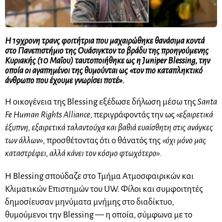
Η 19χρονη τρανς φοιτήτρια που μαχαιρώθηκε θανάσιμα κοντά
στο Πανεπιστήμιο της Ουάσιγκτον το βράδυ της προηγούμενης
Κυριακής (10 Μαΐου) ταυτοποιήθηκε ως η
Juniper Blessing
, την
οποία οι αγαπημένοι της θυμούνται ως «τον πιο καταπληκτικό
άνθρωπο που έχουμε γνωρίσει ποτέ».
Η οικογένεια της Blessing εξέδωσε δήλωση μέσω της
Santa
Fe Human Rights Alliance
, περιγράφοντάς την ως
«εξαιρετικά
έξυπνη, εξαιρετικά ταλαντούχα και βαθιά ευαίσθητη στις ανάγκες
των άλλων»,
προσθέτοντας ότι ο θάνατός της
«όχι μόνο μας
καταστρέφει, αλλά κάνει τον κόσμο φτωχότερο».
Η Blessing σπούδαζε στο Τμήμα Ατμοσφαιρικών και
Κλιματικών Επιστημών του UW. Φίλοι και συμφοιτητές
δημοσίευσαν μηνύματα μνήμης στο διαδίκτυο,
θυμούμενοι την Blessing — η οποία, σύμφωνα με το