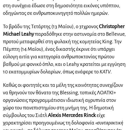
στη συνέχεια έδωσε στη δημοσιότητα εικόνες υπόπτου,
οδηγώντας σε ανθρωποκυνηγητό πολλών ημερών.
Το βράδυ της Τετάρτης (13 Μαΐου), ο 31χρονος
Christopher
Michael Leahy
παραδόθηκε στην αστυνομία στο Bellevue,
προτού μεταφερθεί στη φυλακή της κομητείας King. Την
Πέμπτη (14 Μαΐου), ένας δικαστής έκρινε ότι υπάρχει
εύλογη αιτία για κατηγορία ανθρωποκτονίας πρώτου
βαθμού με φονικό όπλο, και ο Leahy κρατείται με εγγύηση
10 εκατομμυρίων δολαρίων, όπως ανέφερε το
KATV
.
Καθώς οι φοιτητές και τα μέλη της κοινότητας συνεχίζουν
να θρηνούν τον θάνατο της Blessing, τοπικές ΛΟΑΤΚΙ+
οργανώσεις προγραμμάτισαν ιδιωτική αγρυπνία στον
χώρο του πανεπιστημίου στη μνήμη της. Η δημοτική
σύμβουλος του Σιάτλ
Alexis Mercedes Rinck
είχε
χαρακτηρίσει προηγουμένως τη δολοφονία
«συνταρακτική