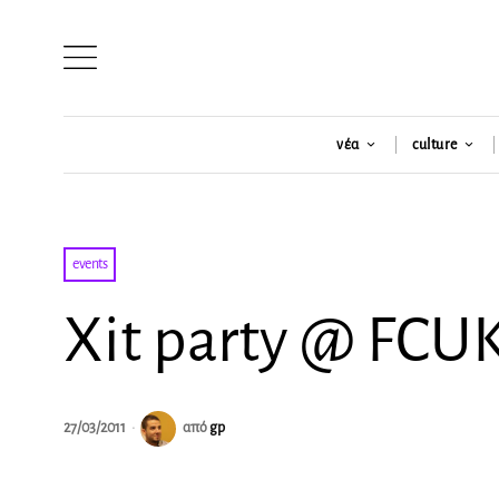
νέα
culture
events
Xit party @ FCU
27/03/2011
από
gp