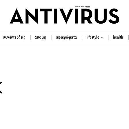
συνεντεύξεις
άποψη
αφιερώματα
lifestyle
health
K