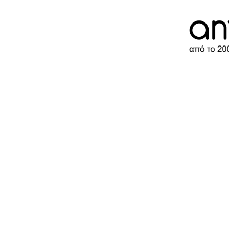
███►E X I T◄███
♂♂♂ CRUISING PARTY ♂♂♂
LIVE DJ SET & MINI BAR
ENTRANCE : 10 €
HAPPY HOUR 21.00 – 22.00 : 5 €