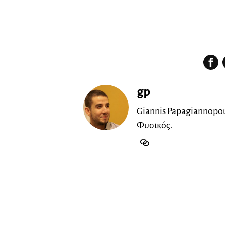
♂♂♂ MEN ONLY ♂♂♂
gp
Giannis Papagiannopou
Φυσικός.