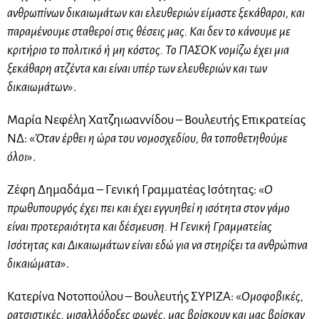
ανθρωπίνων δικαιωμάτων και ελευθεριών είμαστε ξεκάθαροι, και
παραμένουμε σταθεροί στις θέσεις μας. Και δεν το κάνουμε με
κριτήριο το πολιτικό ή μη κόστος. Το ΠΑΣΟΚ νομίζω έχει μια
ξεκάθαρη ατζέντα και είναι υπέρ των ελευθεριών και των
δικαιωμάτων
».
Μαρία Νεφέλη Χατζηιωαννίδου – Βουλευτής Επικρατείας
ΝΔ: «
Όταν έρθει η ώρα του νομοσχεδίου, θα τοποθετηθούμε
όλοι
».
Ζέφη Δημαδάμα – Γενική Γραμματέας Ισότητας: «
Ο
πρωθυπουργός έχει πει και έχει εγγυηθεί η ισότητα στον γάμο
είναι προτεραιότητα και δέσμευση. Η Γενική Γραμματείας
Ισότητας και Δικαιωμάτων είναι εδώ για να στηρίξει τα ανθρώπινα
δικαιώματα
».
Κατερίνα Νοτοπούλου – Βουλευτής ΣΥΡΙΖΑ: «
Ομοφοβικές,
ρατσιστικές, μισαλλόδοξες φωνές, μας βρίσκουν και μας βρίσκαν