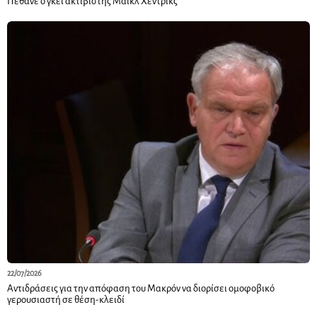
Πέθανε ο γκέι ακτιβιστής Μάικλ Χέντρικς
22/07/2026
Αντιδράσεις για την απόφαση του Μακρόν να διορίσει ομοφοβικό
γερουσιαστή σε θέση-κλειδί