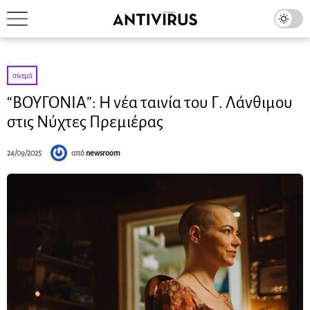
σινεμά
“ΒΟΥΓΟΝΙΑ”: Η νέα ταινία του Γ. Λάνθιμου
στις Νύχτες Πρεμιέρας
24/09/2025
από
newsroom