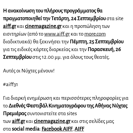
Η ανακοίνωση του πλήρους προγράμματος θα
πραγματοποιηθεί την Τετάρτη, 24 Σεπτεμβρίου
στα site
aiff.gr
και
cinemagazine.gr
και η προπώληση των
εισιτηρίων (από το
www.aiff.gr
και τo
more.com
διαδικτυακά) θα ξεκινήσει την
Πέμπτη, 25 Σεπτεμβρίου
για τις ειδικές κάρτες διαρκείας και την
Παρασκευή, 26
Σεπτεμβρίου
στις 12.00 μμ. για όλους τους θεατές.
Αυτές οι Νύχτες μένουν!
#aiff31
Για διαρκή ενημέρωση και περισσότερες πληροφορίες για
το
Διεθνές Φεστιβάλ Κινηματογράφου της Αθήνας Νύχτες
Πρεμιέρας
συντονιστείτε στα sites
των
aiff.gr
και
cinemagazine.gr
και στις σελίδες μας
στα
social media
:
Facebook AIFF
,
AIFF