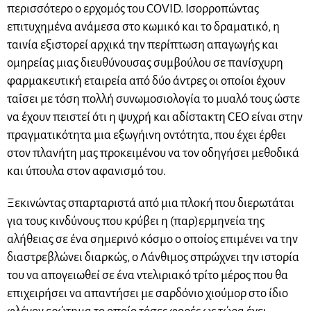
περισσότερο ο ερχομός του COVID. Ισορροπώντας
επιτυχημένα ανάμεσα στο κωμικό και το δραματικό, η
ταινία εξιστορεί αρχικά την περίπτωση απαγωγής και
ομηρείας μιας διευθύνουσας συμβούλου σε πανίσχυρη
φαρμακευτική εταιρεία από δύο άντρες οι οποίοι έχουν
ταΐσει με τόση πολλή συνωμοσιολογία το μυαλό τους ώστε
να έχουν πειστεί ότι η ψυχρή και αδίστακτη CEO είναι στην
πραγματικότητα μια εξωγήινη οντότητα, που έχει έρθει
στον πλανήτη μας προκειμένου να τον οδηγήσει μεθοδικά
και ύπουλα στον αφανισμό του.
Ξεκινώντας σπαρταριστά από μια πλοκή που διερωτάται
για τους κινδύνους που κρύβει η (παρ)ερμηνεία της
αλήθειας σε ένα σημερινό κόσμο ο οποίος επιμένει να την
διαστρεβλώνει διαρκώς, ο Λάνθιμος σπρώχνει την ιστορία
του να απογειωθεί σε ένα ντελιριακό τρίτο μέρος που θα
επιχειρήσει να απαντήσει με σαρδόνιο χιούμορ στο ίδιο