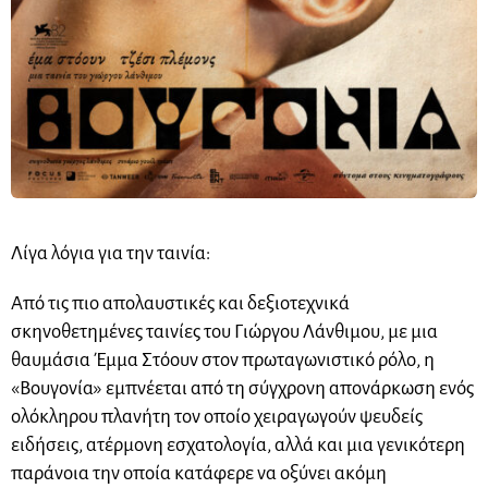
Λίγα λόγια για την ταινία:
Από τις πιο απολαυστικές και δεξιοτεχνικά
σκηνοθετημένες ταινίες του Γιώργου Λάνθιμου, με μια
θαυμάσια Έμμα Στόουν στον πρωταγωνιστικό ρόλο, η
«Βουγονία» εμπνέεται από τη σύγχρονη απονάρκωση ενός
ολόκληρου πλανήτη τον οποίο χειραγωγούν ψευδείς
ειδήσεις, ατέρμονη εσχατολογία, αλλά και μια γενικότερη
παράνοια την οποία κατάφερε να οξύνει ακόμη