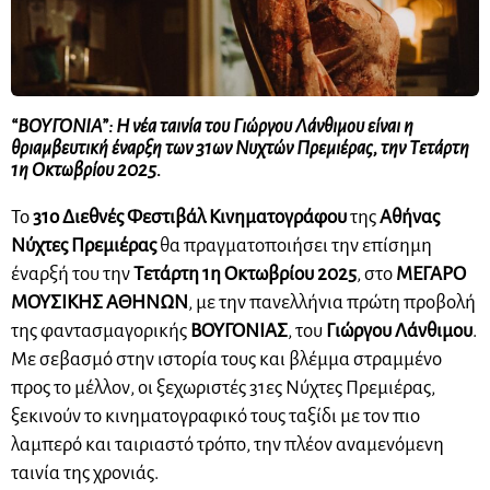
“ΒΟΥΓΟΝΙΑ”: Η νέα ταινία του Γιώργου Λάνθιμου είναι η
θριαμβευτική έναρξη των 31ων Νυχτών Πρεμιέρας, την Τετάρτη
1η Οκτωβρίου 2025.
Το
31ο Διεθνές Φεστιβάλ Κινηματογράφου
της
Αθήνας
Νύχτες Πρεμιέρας
θα πραγματοποιήσει την επίσημη
έναρξή του την
Τετάρτη 1η Οκτωβρίου 2025
, στο
ΜΕΓΑΡΟ
ΜΟΥΣΙΚΗΣ ΑΘΗΝΩΝ
, με την πανελλήνια πρώτη προβολή
της φαντασμαγορικής
ΒΟΥΓΟΝΙΑΣ
, του
Γιώργου Λάνθιμου
.
Με σεβασμό στην ιστορία τους και βλέμμα στραμμένο
προς το μέλλον, οι ξεχωριστές 31ες Νύχτες Πρεμιέρας,
ξεκινούν το κινηματογραφικό τους ταξίδι με τον πιο
λαμπερό και ταιριαστό τρόπο, την πλέον αναμενόμενη
ταινία της χρονιάς.