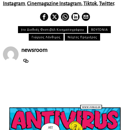
Instagram
,
Cinemagazine Instagram
,
Tiktok
,
Twitter
.
31ο Διεθνές Φεστιβάλ Κινηματογράφου
ΒΟΥΓΟΝΙΑ
Γιώργος Λάνθιμος
Νύχτες Πρεμιέρας
newsroom