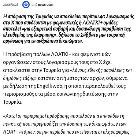
22/06/2026
από
newsroom
Η απόφαση της Τουρκίας να αποκλείσει περίπου 40 λογαριασμούς
στο X που συνδέονται με φεμινιστικές ή ΛΟΑΤΚΙ+ ομάδες
αποτελεί «μια εξαιρετικά σοβαρή και δυσανάλογη παραβίαση της
ελευθερίας της έκφρασης», δήλωσε το Σάββατο μια τουρκική
οργάνωση για τα ανθρώπινα δικαιώματα.
Η πρόσβαση πολλών ΛΟΑΤΚΙ+ και φεμινιστικών
οργανώσεων στους λογαριασμούς τους στο X έχει
αποκλειστεί στην Τουρκία για «
λόγους εθνικής ασφάλειας και
δημόσιας τάξης
» κατόπιν αιτήματος των αρχών, σύμφωνα
με δήλωση της Engelliweb, η οποία παρακολουθεί τους
περιορισμούς στα μέσα κοινωνικής δικτύωσης στην
Τουρκία.
«
Αυτοί οι περιορισμοί πρόσβασης αποτελούν μια απαράδεκτη
πρακτική που παρεμποδίζει την άσκηση των δικαιωμάτων των
ΛΟΑΤ+ ατόμων, σε μια περίοδο που εντείνονται οι πληροφορίες