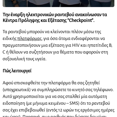
Την έναρξη ηλεκτρονικών ραντεβού ανακοίνωσαν τα
Κέντρα Πρόληψης και Εξέτασης “Checkpoint”
.
Τα ραντεβού μπορούν να κλείνονται πλέον μέσω της
ειδικής
πλατφόρμας
, για όσα άτομα ενδιαφέρονται να
πραγματοποιήσουν μια εξέταση για HIV και ηπατίτιδες B,
C ή θέλουν να συζητήσουν για θέματα που αφορούν στη
σεξουαλική τους υγεία.
Πώς λειτουργεί
Αφού επισκεφθείτε την πλατφόρμα θα σας ζητηθεί
(υποχρεωτικά) να συμπληρώσετε το κινητό σας τηλέφωνο.
Αυτό χρησιμοποιείται για να σας σταλθεί μία αυτόματη
ειδοποίηση (με μήνυμα κειμένου – SMS) ότι το ραντεβού
σας έχει επιβεβαιωθεί (εντός 12 ωρών τις εργάσιμες ημέρες
και ώρες). Προσοχή, αν ο αριθμός που δώσετε δεν είναι